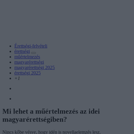
Érettségi-felvételi
érettségi
műértelmezés
magyarérettségi
magyarérettségi 2025
érettségi 2025
+1
Mi lehet a műértelmezés az idei
magyarérettségiben?
Nincs kőbe vésve, hogy idén is novellaelemzés lesz.