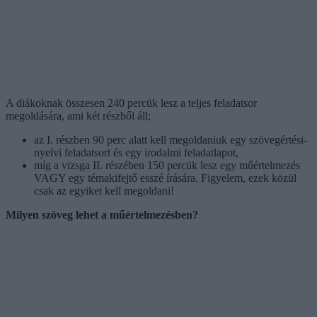
A diákoknak összesen 240 percük lesz a teljes feladatsor
megoldására, ami két részből áll;
az I. részben 90 perc alatt kell megoldaniuk egy szövegértési-
nyelvi feladatsort és egy irodalmi feladatlapot,
míg a vizsga II. részében 150 percük lesz egy műértelmezés
VAGY egy témakifejtő esszé írására. Figyelem, ezek közül
csak az egyiket kell megoldani!
Milyen szöveg lehet a műértelmezésben?