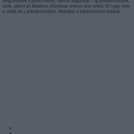
meghirdettek a pótfelvételin, melyre augusztus 7-ig jelentkezhetnek
azok, akiket az általános eljárásban sehova sem vettek fel vagy nem
is adták be a jelentkezésüket. Mutatjuk a képzésterületi listákat.