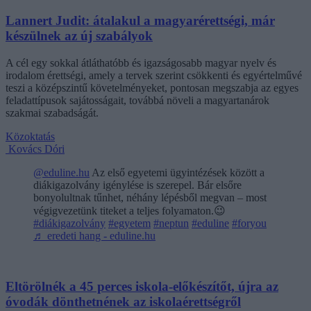
Lannert Judit: átalakul a magyarérettségi, már
készülnek az új szabályok
A cél egy sokkal átláthatóbb és igazságosabb magyar nyelv és
irodalom érettségi, amely a tervek szerint csökkenti és egyértelművé
teszi a középszintű követelményeket, pontosan megszabja az egyes
feladattípusok sajátosságait, továbbá növeli a magyartanárok
szakmai szabadságát.
Közoktatás
Kovács Dóri
@eduline.hu
Az első egyetemi ügyintézések között a
diákigazolvány igénylése is szerepel. Bár elsőre
bonyolultnak tűnhet, néhány lépésből megvan – most
végigvezetünk titeket a teljes folyamaton.😉
#diákigazolvány
#egyetem
#neptun
#eduline
#foryou
♬ eredeti hang - eduline.hu
Eltörölnék a 45 perces iskola-előkészítőt, újra az
óvodák dönthetnének az iskolaérettségről