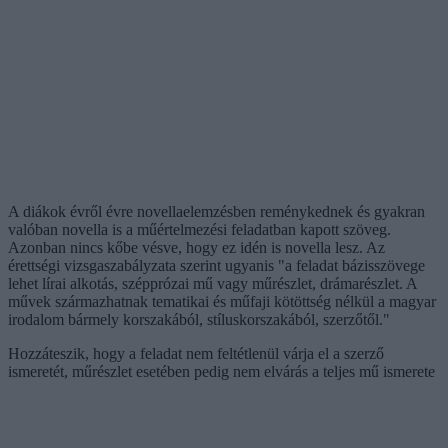
A diákok évről évre novellaelemzésben reménykednek és gyakran
valóban novella is a műértelmezési feladatban kapott szöveg.
Azonban nincs kőbe vésve, hogy ez idén is novella lesz. Az
érettségi vizsgaszabályzata szerint ugyanis "a feladat bázisszövege
lehet lírai alkotás, szépprózai mű vagy műrészlet, drámarészlet. A
művek származhatnak tematikai és műfaji kötöttség nélkül a magyar
irodalom bármely korszakából, stíluskorszakából, szerzőtől."
Hozzáteszik, hogy a feladat nem feltétlenül várja el a szerző
ismeretét, műrészlet esetében pedig nem elvárás a teljes mű ismerete