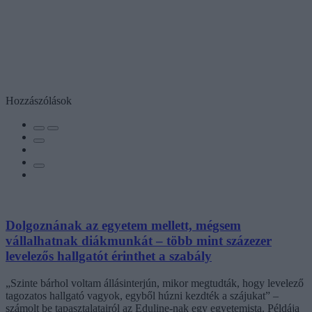
Hozzászólások
Dolgoznának az egyetem mellett, mégsem
vállalhatnak diákmunkát – több mint százezer
levelezős hallgatót érinthet a szabály
„Szinte bárhol voltam állásinterjún, mikor megtudták, hogy levelező
tagozatos hallgató vagyok, egyből húzni kezdték a szájukat” –
számolt be tapasztalatairól az Eduline-nak egy egyetemista. Példája