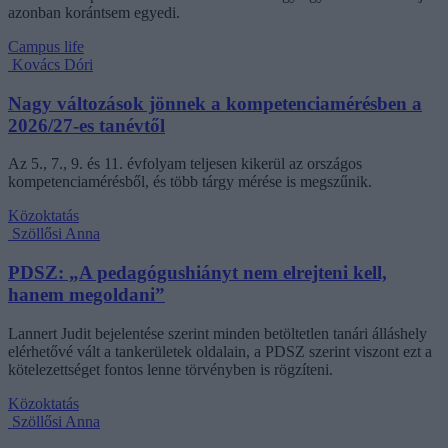
azonban korántsem egyedi.
Campus life
Kovács Dóri
Nagy változások jönnek a kompetenciamérésben a
2026/27-es tanévtől
Az 5., 7., 9. és 11. évfolyam teljesen kikerül az országos
kompetenciamérésből, és több tárgy mérése is megszűnik.
Közoktatás
Szöllősi Anna
PDSZ: „A pedagógushiányt nem elrejteni kell,
hanem megoldani”
Lannert Judit bejelentése szerint minden betöltetlen tanári álláshely
elérhetővé vált a tankerületek oldalain, a PDSZ szerint viszont ezt a
kötelezettséget fontos lenne törvényben is rögzíteni.
Közoktatás
Szöllősi Anna