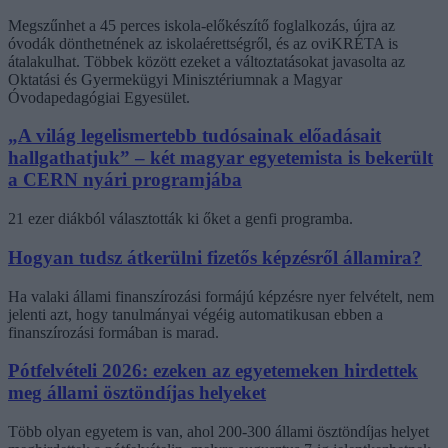
Megszűnhet a 45 perces iskola-előkészítő foglalkozás, újra az
óvodák dönthetnének az iskolaérettségről, és az oviKRÉTA is
átalakulhat. Többek között ezeket a változtatásokat javasolta az
Oktatási és Gyermekügyi Minisztériumnak a Magyar
Óvodapedagógiai Egyesület.
„A világ legelismertebb tudósainak előadásait
hallgathatjuk” – két magyar egyetemista is bekerült
a CERN nyári programjába
21 ezer diákból választották ki őket a genfi programba.
Hogyan tudsz átkerülni fizetős képzésről államira?
Ha valaki állami finanszírozási formájú képzésre nyer felvételt, nem
jelenti azt, hogy tanulmányai végéig automatikusan ebben a
finanszírozási formában is marad.
Pótfelvételi 2026: ezeken az egyetemeken hirdettek
meg állami ösztöndíjas helyeket
Több olyan egyetem is van, ahol 200-300 állami ösztöndíjas helyet