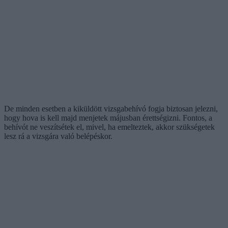
De minden esetben a kiküldött vizsgabehívó fogja biztosan jelezni,
hogy hova is kell majd menjetek májusban érettségizni. Fontos, a
behívót ne veszítsétek el, mivel, ha emelteztek, akkor szükségetek
lesz rá a vizsgára való belépéskor.