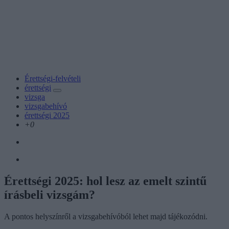
Érettségi-felvételi
érettségi
vizsga
vizsgabehívó
érettségi 2025
+0
Érettségi 2025: hol lesz az emelt szintű
írásbeli vizsgám?
A pontos helyszínről a vizsgabehívóból lehet majd tájékozódni.