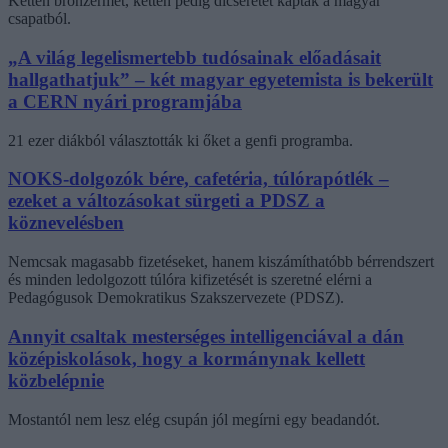
Ketten bronzérmet, ketten pedig dicséretet kaptak a magyar
csapatból.
„A világ legelismertebb tudósainak előadásait
hallgathatjuk” – két magyar egyetemista is bekerült
a CERN nyári programjába
21 ezer diákból választották ki őket a genfi programba.
NOKS-dolgozók bére, cafetéria, túlórapótlék –
ezeket a változásokat sürgeti a PDSZ a
köznevelésben
Nemcsak magasabb fizetéseket, hanem kiszámíthatóbb bérrendszert
és minden ledolgozott túlóra kifizetését is szeretné elérni a
Pedagógusok Demokratikus Szakszervezete (PDSZ).
Annyit csaltak mesterséges intelligenciával a dán
középiskolások, hogy a kormánynak kellett
közbelépnie
Mostantól nem lesz elég csupán jól megírni egy beadandót.