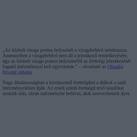
„Az írásbeli vizsga pontos helyszínét a vizsgabehívó tartalmazza.
Amennyiben a vizsgabehívó nem áll a jelentkező rendelkezésére,
úgy az írásbeli vizsga pontos helyszínéről az érettségi jelentkezését
fogadó intézménnyel kell egyeztetnie.” – olvasható az
Oktatási
Hivatal oldalán
.
Nagy általánosságban a középszintű érettségiket a diákok a saját
intézményeikben írják. Az emelt szintű érettségit tevő tanulókat
szokták más, olyan intézménybe behívni, akik szervezhetnek ilyet.