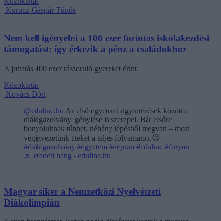
Közoktatás
Kurucz-Gáspár Tünde
Nem kell igényelni a 100 ezer forintos iskolakezdési
támogatást: így érkezik a pénz a családokhoz
A juttatás 400 ezer rászoruló gyereket érint.
Közoktatás
Kovács Dóri
@eduline.hu
Az első egyetemi ügyintézések között a
diákigazolvány igénylése is szerepel. Bár elsőre
bonyolultnak tűnhet, néhány lépésből megvan – most
végigvezetünk titeket a teljes folyamaton.😉
#diákigazolvány
#egyetem
#neptun
#eduline
#foryou
♬ eredeti hang - eduline.hu
Magyar siker a Nemzetközi Nyelvészeti
Diákolimpián