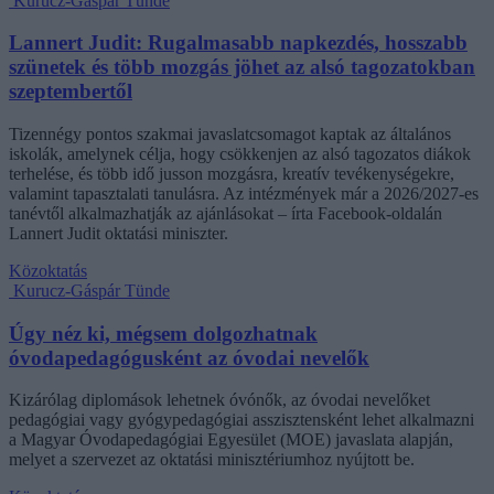
Kurucz-Gáspár Tünde
Lannert Judit: Rugalmasabb napkezdés, hosszabb
szünetek és több mozgás jöhet az alsó tagozatokban
szeptembertől
Tizennégy pontos szakmai javaslatcsomagot kaptak az általános
iskolák, amelynek célja, hogy csökkenjen az alsó tagozatos diákok
terhelése, és több idő jusson mozgásra, kreatív tevékenységekre,
valamint tapasztalati tanulásra. Az intézmények már a 2026/2027-es
tanévtől alkalmazhatják az ajánlásokat – írta Facebook-oldalán
Lannert Judit oktatási miniszter.
Közoktatás
Kurucz-Gáspár Tünde
Úgy néz ki, mégsem dolgozhatnak
óvodapedagógusként az óvodai nevelők
Kizárólag diplomások lehetnek óvónők, az óvodai nevelőket
pedagógiai vagy gyógypedagógiai asszisztensként lehet alkalmazni
a Magyar Óvodapedagógiai Egyesület (MOE) javaslata alapján,
melyet a szervezet az oktatási minisztériumhoz nyújtott be.