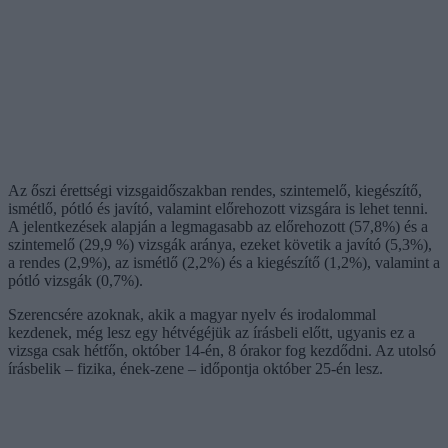
Az őszi érettségi vizsgaidőszakban rendes, szintemelő, kiegészítő,
ismétlő, pótló és javító, valamint előrehozott vizsgára is lehet tenni.
A jelentkezések alapján a legmagasabb az előrehozott (57,8%) és a
szintemelő (29,9 %) vizsgák aránya, ezeket követik a javító (5,3%),
a rendes (2,9%), az ismétlő (2,2%) és a kiegészítő (1,2%), valamint a
pótló vizsgák (0,7%).
Szerencsére azoknak, akik a magyar nyelv és irodalommal
kezdenek, még lesz egy hétvégéjük az írásbeli előtt, ugyanis ez a
vizsga csak hétfőn, október 14-én, 8 órakor fog kezdődni. Az utolsó
írásbelik – fizika, ének-zene – időpontja október 25-én lesz.