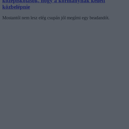
középiskolások, hogy a kormánynak kellett
közbelépnie
Mostantól nem lesz elég csupán jól megírni egy beadandót.