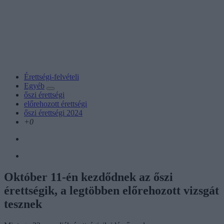
Érettségi-felvételi
Egyéb
őszi érettségi
előrehozott érettségi
őszi érettségi 2024
+0
Október 11-én kezdődnek az őszi
érettségik, a legtöbben előrehozott vizsgát
tesznek