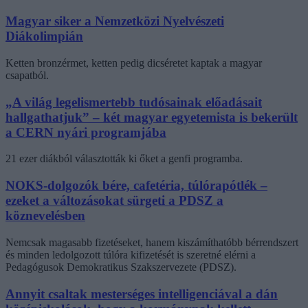
Magyar siker a Nemzetközi Nyelvészeti
Diákolimpián
Ketten bronzérmet, ketten pedig dicséretet kaptak a magyar
csapatból.
„A világ legelismertebb tudósainak előadásait
hallgathatjuk” – két magyar egyetemista is bekerült
a CERN nyári programjába
21 ezer diákból választották ki őket a genfi programba.
NOKS-dolgozók bére, cafetéria, túlórapótlék –
ezeket a változásokat sürgeti a PDSZ a
köznevelésben
Nemcsak magasabb fizetéseket, hanem kiszámíthatóbb bérrendszert
és minden ledolgozott túlóra kifizetését is szeretné elérni a
Pedagógusok Demokratikus Szakszervezete (PDSZ).
Annyit csaltak mesterséges intelligenciával a dán