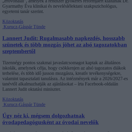
„erővonalai”, amelyek a rendszer gyökeres reformjáért kiáltanak Dr.
Gyarmathy Éva klinikai és neveléslélektani szakpszichológus,
egyetemi tanár szerint.
Közoktatás
Kurucz-Gáspár Tünde
Lannert Judit: Rugalmasabb napkezdés, hosszabb
szünetek és több mozgás jöhet az alsó tagozatokban
szeptembertől
Tizennégy pontos szakmai javaslatcsomagot kaptak az általános
iskolák, amelynek célja, hogy csökkenjen az alsó tagozatos diákok
terhelése, és több idő jusson mozgásra, kreatív tevékenységekre,
valamint tapasztalati tanulásra. Az intézmények már a 2026/2027-es
tanévtől alkalmazhatják az ajánlásokat – írta Facebook-oldalán
Lannert Judit oktatási miniszter.
Közoktatás
Kurucz-Gáspár Tünde
Úgy néz ki, mégsem dolgozhatnak
óvodapedagógusként az óvodai nevelők