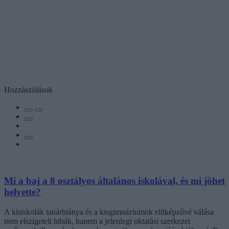
Hozzászólások
Mi a baj a 8 osztályos általános iskolával, és mi jöhet
helyette?
A kisiskolák tanárhiánya és a kisgimnáziumok elitképzővé válása
nem elszigetelt hibák, hanem a jelenlegi oktatási szerkezet