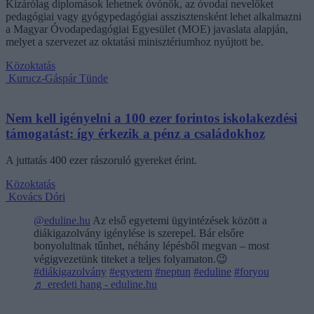
Kizárólag diplomások lehetnek óvónők, az óvodai nevelőket
pedagógiai vagy gyógypedagógiai asszisztensként lehet alkalmazni
a Magyar Óvodapedagógiai Egyesület (MOE) javaslata alapján,
melyet a szervezet az oktatási minisztériumhoz nyújtott be.
Közoktatás
Kurucz-Gáspár Tünde
Nem kell igényelni a 100 ezer forintos iskolakezdési
támogatást: így érkezik a pénz a családokhoz
A juttatás 400 ezer rászoruló gyereket érint.
Közoktatás
Kovács Dóri
@eduline.hu
Az első egyetemi ügyintézések között a
diákigazolvány igénylése is szerepel. Bár elsőre
bonyolultnak tűnhet, néhány lépésből megvan – most
végigvezetünk titeket a teljes folyamaton.😉
#diákigazolvány
#egyetem
#neptun
#eduline
#foryou
♬ eredeti hang - eduline.hu