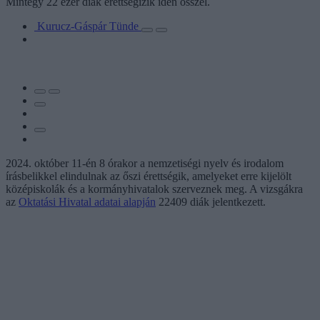
Mintegy 22 ezer diák érettségizik idén ősszel.
Kurucz-Gáspár Tünde
2024. október 11-én 8 órakor a nemzetiségi nyelv és irodalom
írásbelikkel elindulnak az őszi érettségik, amelyeket erre kijelölt
középiskolák és a kormányhivatalok szerveznek meg. A vizsgákra
az
Oktatási Hivatal adatai alapján
22409 diák jelentkezett.