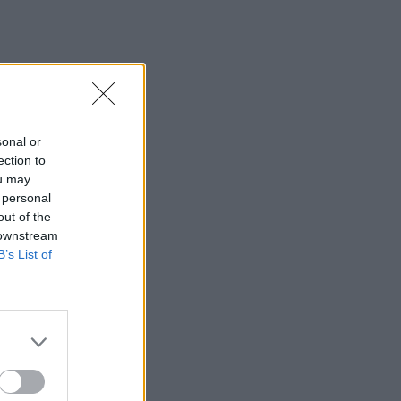
sonal or
ection to
ou may
 personal
out of the
 downstream
B’s List of