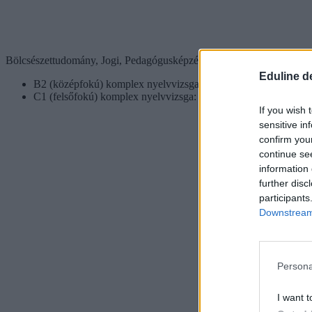
Bölcsészettudomány, Jogi, Pedagógusképzés, Társadalomtudomány ké
Eduline d
B2 (középfokú) komplex nyelvvizsga: 30 pont
C1 (felsőfokú) komplex nyelvvizsga: 50 pont
If you wish 
sensitive in
confirm you
continue se
information 
further disc
participants
Downstream 
Persona
I want t