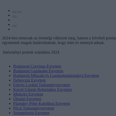
2024-ben nemcsak az érettségi változott meg, hanem a felvételi ponts
egyetemek maguk határozhatnak, hogy mire és mennyit adnak.
Intézményi pontok számítása 2024
Budapesti Corvinus Egyetem
Budapesti Gazdasági Egyetem
Budapesti Műszaki és Gazdaságtudományi Egyetem
Debreceni Egyetem
Eötvös Loránd Tudományegyetem
Károli Gáspár Református Egyetem
Miskolci Egyetem
Óbudai Egyetem
Pázmány Péter Katolikus Egyetem
Pécsi Tudományegyetem
Semmelweis Egyetem