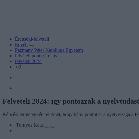
Érettségi-felvételi
Egyéb
Pázmány Péter Katolikus Egyetem
felvételi pontszámítás
felvételi 2024
+0
Felvételi 2024: így pontozzák a nyelvtudá
Képzési területenként eltérhet, hogy hány pontot ér a nyelvvizsga a
Tornyos Kata