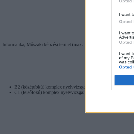
Opted 
I want t
Opted 
I want 
Advertis
Opted 
Informatika, Műszaki képzési terület (max. 100 Nyelvtudás jogcímen)
I want t
of my P
was col
Opted 
B2 (középfokú) komplex nyelvvizsga: 40 pont
C1 (felsőfokú) komplex nyelvvizsga: 60 pont