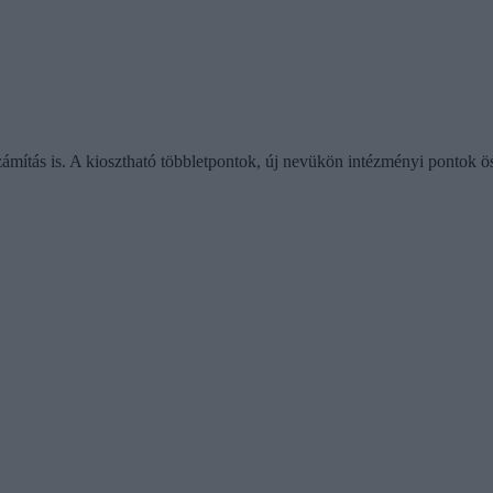
zámítás is. A kiosztható többletpontok, új nevükön intézményi pontok ö