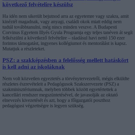
következő felvételire készülsz
Ha idén nem sikerült bejutnod arra az egyetemre vagy szakra, amit
kinéztél magadnak, vagy anyagi, családi okok miatt eddig nem
tudtál továbbtanulni, még nincs minden veszve. A Budapesti
Corvinus Egyetem Illyés Gyula Programja egy teljes tanéven át segít
felkészülni a következő felvételire – ráadásul havi nettó 150 ezer
forintos támogatást, ingyenes kollégiumot és mentorálást is kapsz.
Mutatjuk a részleteket.
PSZ: a szakképzésben a felelősség mellett hatáskört
is kell adni az iskoláknak
Nem volt közvetlen egyeztetés a törvénytervezetről, mégis elküldte
részletes észrevételeit a Pedagógusok Szakszervezete (PSZ) a
szakminisztériumnak, melyben többek között egyetértettek a
kancellári rendszer megszüntetésével, de javasolják az oktató
elnevezés kivezetését és azt, hogy a főigazgatói poszthoz
pedagógusi végzettségre is legyen szükség.