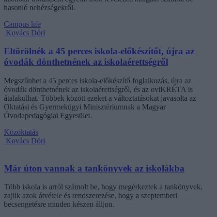
hasonló nehézségekről.
Campus life
Kovács Dóri
Eltörölnék a 45 perces iskola-előkészítőt, újra az
óvodák dönthetnének az iskolaérettségről
Megszűnhet a 45 perces iskola-előkészítő foglalkozás, újra az
óvodák dönthetnének az iskolaérettségről, és az oviKRÉTA is
átalakulhat. Többek között ezeket a változtatásokat javasolta az
Oktatási és Gyermekügyi Minisztériumnak a Magyar
Óvodapedagógiai Egyesület.
Közoktatás
Kovács Dóri
Már úton vannak a tankönyvek az iskolákba
Több iskola is arról számolt be, hogy megérkeztek a tankönyvek,
zajlik azok átvétele és rendszerezése, hogy a szeptemberi
becsengetésre minden készen álljon.