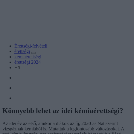
Érettségi-felvételi
érettségi
kémiaérettségi
érettségi 2024
+0
Könnyebb lehet az idei kémiaérettségi?
Az idei év az első, amikor a diákok az új, 2020-as Nat szerint
vizsgáznak kémiából is. Mutatjuk a legfontosabb változásokat. A