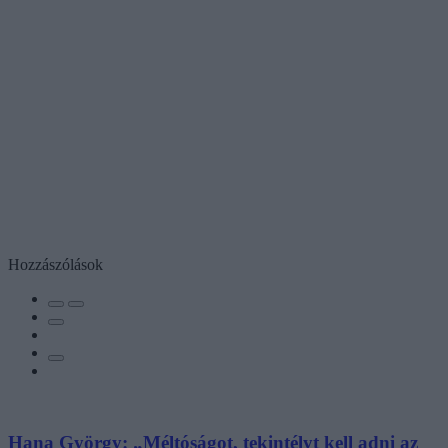
Hozzászólások
Hana György: „Méltóságot, tekintélyt kell adni az