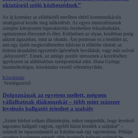
oktatásról szóló közbeszédnek”
Az új kormány az elődökétől merőben eltérő kommunikációs
stratégiával kezdte meg működését. Az egyes minisztériumok
szintjére kiterjesztett hiperaktivitás érezhetően felszabadulást,
optimizmust ébresztett és éltet. Különösen az olyan, korábban porig
alázott ágazatban, mint az oktatás. Ám pontosan ez a lendület az,
ami egy újabb megkerülhetetlen kihívást is előtérbe rántott: az
érdemi társadalmi egyeztetés ígéretének beváltását, vagy más szóval
„kényszerét”. Ennek, az amúgy pozitív stressznek a kezeléséhez
igyekszem az alábbiakban szempontokat adni. Hana György
humánökológus, közoktatási vezető véleménycikke.
Közoktatás
Vendégszerző
Dolgoznának az egyetem mellett, mégsem
vállalhatnak diákmunkát – több mint százezer
levelezős hallgatót érinthet a szabály
„Szinte bárhol voltam állásinterjún, mikor megtudták, hogy levelező
tagozatos hallgató vagyok, egyből húzni kezdték a szájukat” –
számolt be tapasztalatairól az Eduline-nak egy egyetemista. Példája
azonban korántsem egyedi: több levelezős hallgató számolt be