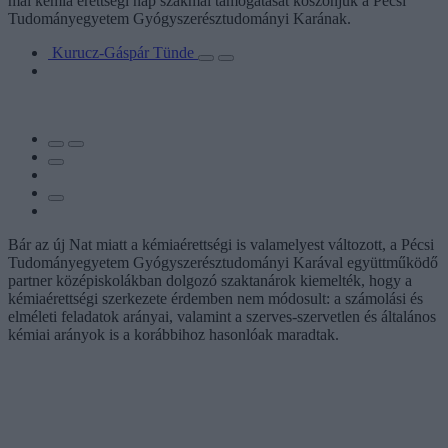
mai kémia érettségi nap szakmai támogatását köszönjük a Pécsi
Tudományegyetem Gyógyszerésztudományi Karának.
Kurucz-Gáspár Tünde
Bár az új Nat miatt a kémiaérettségi is valamelyest változott, a Pécsi
Tudományegyetem Gyógyszerésztudományi Karával együttműködő
partner középiskolákban dolgozó szaktanárok kiemelték, hogy a
kémiaérettségi szerkezete érdemben nem módosult: a számolási és
elméleti feladatok arányai, valamint a szerves-szervetlen és általános
kémiai arányok is a korábbihoz hasonlóak maradtak.