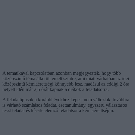
A tematikával kapcsolatban azonban megjegyezték, hogy több
középszintű téma átkerült emelt szintre, ami miatt várhatóan az idei
középszintű kémiaérettségi könnyebb lesz, ráadásul az eddigi 2 óra
helyett idén már 2,5 órát kapnak a diákok a feladatsorra.
A feladattípusok a korábbi évekhez képest nem változtak: továbbra
is várható számításos feladat, esettanulmány, egyszerű választásos
teszt feladat és kísérletelemző feladatsor a kémiaéretttségin.