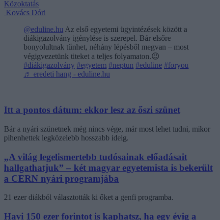
Közoktatás
Kovács Dóri
@eduline.hu
Az első egyetemi ügyintézések között a
diákigazolvány igénylése is szerepel. Bár elsőre
bonyolultnak tűnhet, néhány lépésből megvan – most
végigvezetünk titeket a teljes folyamaton.😉
#diákigazolvány
#egyetem
#neptun
#eduline
#foryou
♬ eredeti hang - eduline.hu
Itt a pontos dátum: ekkor lesz az őszi szünet
Bár a nyári szünetnek még nincs vége, már most lehet tudni, mikor
pihenhettek legközelebb hosszabb ideig.
„A világ legelismertebb tudósainak előadásait
hallgathatjuk” – két magyar egyetemista is bekerült
a CERN nyári programjába
21 ezer diákból választották ki őket a genfi programba.
Havi 150 ezer forintot is kaphatsz, ha egy évig a