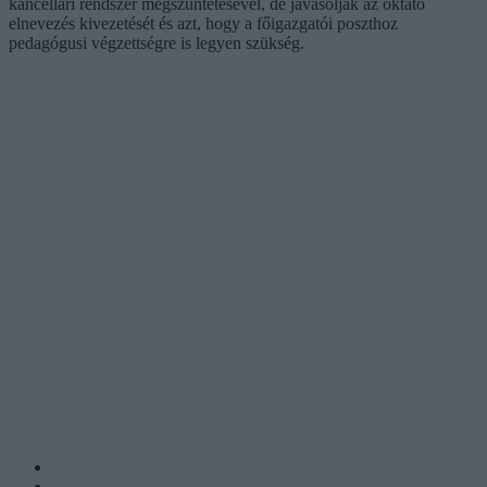
kancellári rendszer megszüntetésével, de javasolják az oktató
elnevezés kivezetését és azt, hogy a főigazgatói poszthoz
pedagógusi végzettségre is legyen szükség.