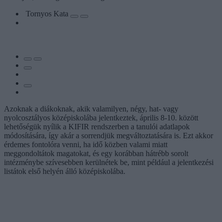
Tornyos Kata
Azoknak a diákoknak, akik valamilyen, négy, hat- vagy
nyolcosztályos középiskolába jelentkeztek, április 8-10. között
lehetőségük nyílik a KIFIR rendszerben a tanulói adatlapok
módosítására, így akár a sorrendjük megváltoztatására is. Ezt akkor
érdemes fontolóra venni, ha idő közben valami miatt
meggondoltátok magatokat, és egy korábban hátrébb sorolt
intézménybe szívesebben kerülnétek be, mint például a jelentkezési
listátok első helyén álló középiskolába.