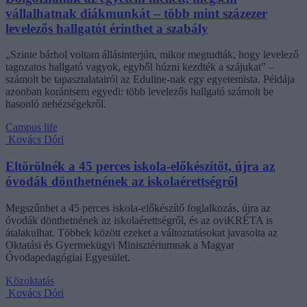
vállalhatnak diákmunkát – több mint százezer
levelezős hallgatót érinthet a szabály
„Szinte bárhol voltam állásinterjún, mikor megtudták, hogy levelező
tagozatos hallgató vagyok, egyből húzni kezdték a szájukat” –
számolt be tapasztalatairól az Eduline-nak egy egyetemista. Példája
azonban korántsem egyedi: több levelezős hallgató számolt be
hasonló nehézségekről.
Campus life
Kovács Dóri
Eltörölnék a 45 perces iskola-előkészítőt, újra az
óvodák dönthetnének az iskolaérettségről
Megszűnhet a 45 perces iskola-előkészítő foglalkozás, újra az
óvodák dönthetnének az iskolaérettségről, és az oviKRÉTA is
átalakulhat. Többek között ezeket a változtatásokat javasolta az
Oktatási és Gyermekügyi Minisztériumnak a Magyar
Óvodapedagógiai Egyesület.
Közoktatás
Kovács Dóri