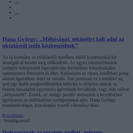
Hana György: „Méltóságot, tekintélyt kell adni az
oktatásról szóló közbeszédnek”
Az új kormány az elődökétől merőben eltérő kommunikációs
stratégiával kezdte meg működését. Az egyes minisztériumok
szintjére kiterjesztett hiperaktivitás érezhetően felszabadulást,
optimizmust ébresztett és éltet. Különösen az olyan, korábban porig
alázott ágazatban, mint az oktatás. Ám pontosan ez a lendület az,
ami egy újabb megkerülhetetlen kihívást is előtérbe rántott: az
érdemi társadalmi egyeztetés ígéretének beváltását, vagy más szóval
„kényszerét”. Ennek, az amúgy pozitív stressznek a kezeléséhez
igyekszem az alábbiakban szempontokat adni. Hana György
humánökológus, közoktatási vezető véleménycikke.
Közoktatás
Vendégszerző
Dolgoznának az egyetem mellett, mégsem