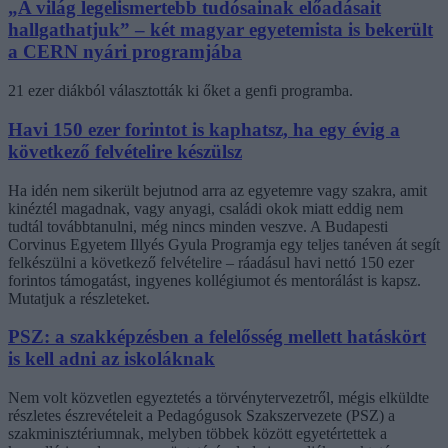
„A világ legelismertebb tudósainak előadásait
hallgathatjuk” – két magyar egyetemista is bekerült
a CERN nyári programjába
21 ezer diákból választották ki őket a genfi programba.
Havi 150 ezer forintot is kaphatsz, ha egy évig a
következő felvételire készülsz
Ha idén nem sikerült bejutnod arra az egyetemre vagy szakra, amit
kinéztél magadnak, vagy anyagi, családi okok miatt eddig nem
tudtál továbbtanulni, még nincs minden veszve. A Budapesti
Corvinus Egyetem Illyés Gyula Programja egy teljes tanéven át segít
felkészülni a következő felvételire – ráadásul havi nettó 150 ezer
forintos támogatást, ingyenes kollégiumot és mentorálást is kapsz.
Mutatjuk a részleteket.
PSZ: a szakképzésben a felelősség mellett hatáskört
is kell adni az iskoláknak
Nem volt közvetlen egyeztetés a törvénytervezetről, mégis elküldte
részletes észrevételeit a Pedagógusok Szakszervezete (PSZ) a
szakminisztériumnak, melyben többek között egyetértettek a