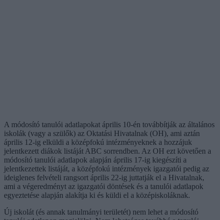
A módosító tanulói adatlapokat április 10-én továbbítják az általános
iskolák (vagy a szülők) az Oktatási Hivatalnak (OH), ami aztán
április 12-ig elküldi a középfokú intézményeknek a hozzájuk
jelentkezett diákok listáját ABC sorrendben. Az OH ezt követően a
módosító tanulói adatlapok alapján április 17-ig kiegészíti a
jelentkezettek listáját, a középfokú intézmények igazgatói pedig az
ideiglenes felvételi rangsort április 22-ig juttatják el a Hivatalnak,
ami a végeredményt az igazgatói döntések és a tanulói adatlapok
egyeztetése alapján alakítja ki és küldi el a középiskoláknak.
Új iskolát (és annak tanulmányi területét) nem lehet a módosító