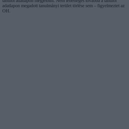
tanulói adatlapon megjelölni. Nem lehetséges továbbá a tanulói
adatlapon megadott tanulmányi terület törlése sem – figyelmeztet az
OH.