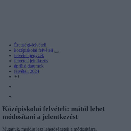
Érettségi-felvételi
középiskolai felvételi
felvételi jegyzék
felvételi jelntkezés
áprilisi dátumok
felvételi 2024
+1
Középiskolai felvételi: mától lehet
módosítani a jelentkezést
Mutatjuk, meddig lesz lehetőségetek a módosításra.