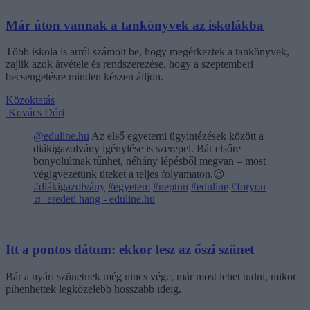
Már úton vannak a tankönyvek az iskolákba
Több iskola is arról számolt be, hogy megérkeztek a tankönyvek,
zajlik azok átvétele és rendszerezése, hogy a szeptemberi
becsengetésre minden készen álljon.
Közoktatás
Kovács Dóri
@eduline.hu
Az első egyetemi ügyintézések között a
diákigazolvány igénylése is szerepel. Bár elsőre
bonyolultnak tűnhet, néhány lépésből megvan – most
végigvezetünk titeket a teljes folyamaton.😉
#diákigazolvány
#egyetem
#neptun
#eduline
#foryou
♬ eredeti hang - eduline.hu
Itt a pontos dátum: ekkor lesz az őszi szünet
Bár a nyári szünetnek még nincs vége, már most lehet tudni, mikor
pihenhettek legközelebb hosszabb ideig.