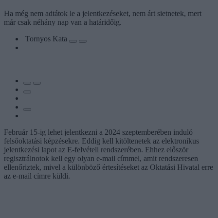
Ha még nem adtátok le a jelentkezéseket, nem árt sietnetek, mert
már csak néhány nap van a határidőig.
Tornyos Kata
Február 15-ig lehet jelentkezni a 2024 szeptemberében induló
felsőoktatási képzésekre. Eddig kell kitöltenetek az elektronikus
jelentkezési lapot az E-felvételi rendszerében. Ehhez először
regisztrálnotok kell egy olyan e-mail címmel, amit rendszeresen
ellenőriztek, mivel a különböző értesítéseket az Oktatási Hivatal erre
az e-mail címre küldi.