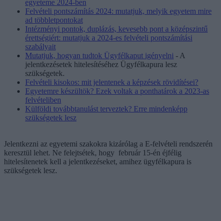
egyeteme 2024-ben
Felvételi pontszámítás 2024: mutatjuk, melyik egyetem mire
ad többletpontokat
Intézményi pontok, duplázás, kevesebb pont a középszintű
érettségiért: mutatjuk a 2024-es felvételi pontszámítási
szabályait
Mutatjuk, hogyan tudtok Ügyfélkaput igényelni
- A
jelentkezésetek hitelesítéséhez Ügyfélkapura lesz
szükségetek.
Felvételi kisokos: mit jelentenek a képzések rövidítései?
Egyetemre készültök? Ezek voltak a ponthatárok a 2023-as
felvételiben
Külföldi továbbtanulást terveztek? Erre mindenképp
szükségetek lesz
Jelentkezni az egyetemi szakokra kizárólag a E-felvételi rendszerén
keresztül lehet. Ne felejtsétek, hogy február 15-én éjfélig
hitelesítenetek kell a jelentkezéseket, amihez ügyfélkapura is
szükségetek lesz.