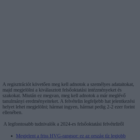
A regisztrációt követően meg kell adnotok a személyes adataitokat,
majd megjelölni a kiválasztott felsőoktatási intézményeket és
szakokat. Miután ez megvan, meg kell adnotok a már meglévő
tanulmányi eredményeiteket. A felvételin legfeljebb hat jelentkezési
helyet lehet megjelölni; hármat ingyen, hármat pedig 2-2 ezer forint
ellenében.
A legfontosabb tudnivalók a 2024-es felsőoktatási felvételiről
Megjelent a friss HVG-rangsor: ez az ország tíz legjobb