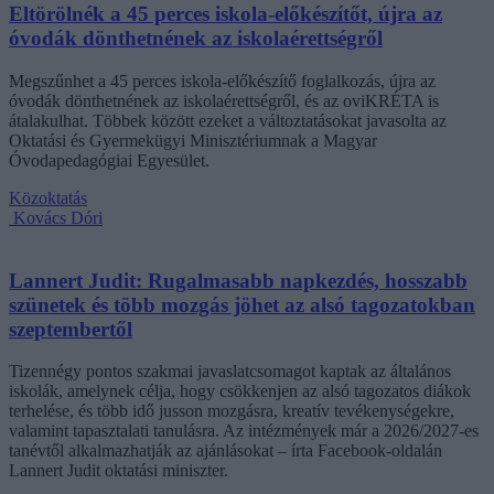
Eltörölnék a 45 perces iskola-előkészítőt, újra az
óvodák dönthetnének az iskolaérettségről
Megszűnhet a 45 perces iskola-előkészítő foglalkozás, újra az
óvodák dönthetnének az iskolaérettségről, és az oviKRÉTA is
átalakulhat. Többek között ezeket a változtatásokat javasolta az
Oktatási és Gyermekügyi Minisztériumnak a Magyar
Óvodapedagógiai Egyesület.
Közoktatás
Kovács Dóri
Lannert Judit: Rugalmasabb napkezdés, hosszabb
szünetek és több mozgás jöhet az alsó tagozatokban
szeptembertől
Tizennégy pontos szakmai javaslatcsomagot kaptak az általános
iskolák, amelynek célja, hogy csökkenjen az alsó tagozatos diákok
terhelése, és több idő jusson mozgásra, kreatív tevékenységekre,
valamint tapasztalati tanulásra. Az intézmények már a 2026/2027-es
tanévtől alkalmazhatják az ajánlásokat – írta Facebook-oldalán
Lannert Judit oktatási miniszter.