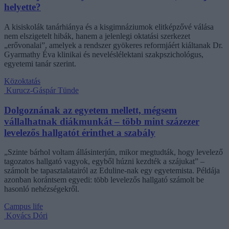
helyette?
A kisiskolák tanárhiánya és a kisgimnáziumok elitképzővé válása
nem elszigetelt hibák, hanem a jelenlegi oktatási szerkezet
„erővonalai”, amelyek a rendszer gyökeres reformjáért kiáltanak Dr.
Gyarmathy Éva klinikai és neveléslélektani szakpszichológus,
egyetemi tanár szerint.
Közoktatás
Kurucz-Gáspár Tünde
Dolgoznának az egyetem mellett, mégsem
vállalhatnak diákmunkát – több mint százezer
levelezős hallgatót érinthet a szabály
„Szinte bárhol voltam állásinterjún, mikor megtudták, hogy levelező
tagozatos hallgató vagyok, egyből húzni kezdték a szájukat” –
számolt be tapasztalatairól az Eduline-nak egy egyetemista. Példája
azonban korántsem egyedi: több levelezős hallgató számolt be
hasonló nehézségekről.
Campus life
Kovács Dóri