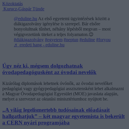
Közoktatás
Kurucz-Gáspár Tünde
@eduline.hu
Az első egyetemi ügyintézések között a
diákigazolvány igénylése is szerepel. Bár elsőre
bonyolultnak tűnhet, néhány lépésből megvan – most
végigvezetünk titeket a teljes folyamaton.😉
#diákigazolvány
#egyetem
#neptun
#eduline
#foryou
♬ eredeti hang - eduline.hu
Úgy néz ki, mégsem dolgozhatnak
óvodapedagógusként az óvodai nevelők
Kizárólag diplomások lehetnek óvónők, az óvodai nevelőket
pedagógiai vagy gyógypedagógiai asszisztensként lehet alkalmazni
a Magyar Óvodapedagógiai Egyesület (MOE) javaslata alapján,
melyet a szervezet az oktatási minisztériumhoz nyújtott be.
„A világ legelismertebb tudósainak előadásait
hallgathatjuk” – két magyar egyetemista is bekerült
a CERN nyári programjába