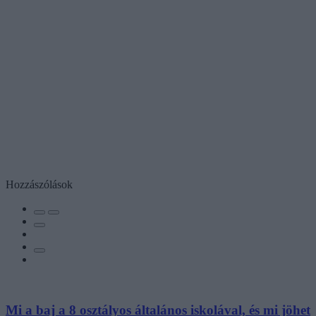
Hozzászólások
Mi a baj a 8 osztályos általános iskolával, és mi jöhet