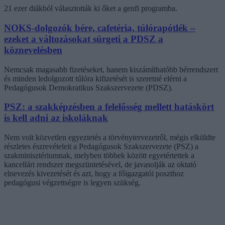
21 ezer diákból választották ki őket a genfi programba.
NOKS-dolgozók bére, cafetéria, túlórapótlék –
ezeket a változásokat sürgeti a PDSZ a
köznevelésben
Nemcsak magasabb fizetéseket, hanem kiszámíthatóbb bérrendszert
és minden ledolgozott túlóra kifizetését is szeretné elérni a
Pedagógusok Demokratikus Szakszervezete (PDSZ).
PSZ: a szakképzésben a felelősség mellett hatáskört
is kell adni az iskoláknak
Nem volt közvetlen egyeztetés a törvénytervezetről, mégis elküldte
részletes észrevételeit a Pedagógusok Szakszervezete (PSZ) a
szakminisztériumnak, melyben többek között egyetértettek a
kancellári rendszer megszüntetésével, de javasolják az oktató
elnevezés kivezetését és azt, hogy a főigazgatói poszthoz
pedagógusi végzettségre is legyen szükség.