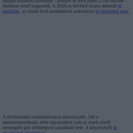
alapján kialakuló ponthatár - amelyet az idén július 23-án húznak -
általában ennél magasabb. A 2020-as felvételi összes dátumát
itt
találjátok
, az elmúlt évek ponthatárait szakonként
itt nézhetitek meg
.
A felsőoktatási szakképzéseken alacsonyabb, 240 a
minimumponthatár, ebbe ugyanakkor csak az emelt szintű
érettségiért járó többletpont számítható bele. A képzésekről
itt
olvashattok részletesen
.