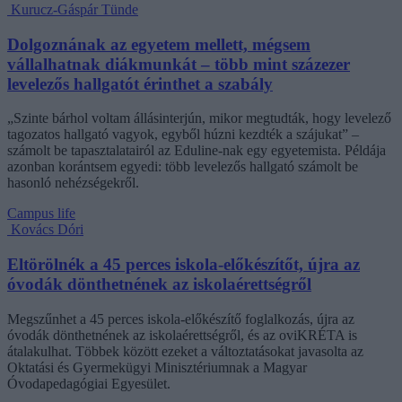
Kurucz-Gáspár Tünde
Dolgoznának az egyetem mellett, mégsem
vállalhatnak diákmunkát – több mint százezer
levelezős hallgatót érinthet a szabály
„Szinte bárhol voltam állásinterjún, mikor megtudták, hogy levelező
tagozatos hallgató vagyok, egyből húzni kezdték a szájukat” –
számolt be tapasztalatairól az Eduline-nak egy egyetemista. Példája
azonban korántsem egyedi: több levelezős hallgató számolt be
hasonló nehézségekről.
Campus life
Kovács Dóri
Eltörölnék a 45 perces iskola-előkészítőt, újra az
óvodák dönthetnének az iskolaérettségről
Megszűnhet a 45 perces iskola-előkészítő foglalkozás, újra az
óvodák dönthetnének az iskolaérettségről, és az oviKRÉTA is
átalakulhat. Többek között ezeket a változtatásokat javasolta az
Oktatási és Gyermekügyi Minisztériumnak a Magyar
Óvodapedagógiai Egyesület.