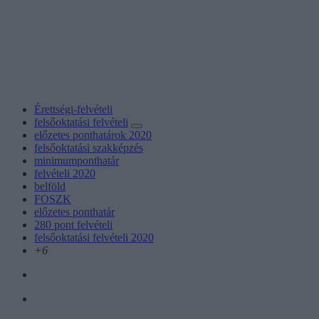
Érettségi-felvételi
felsőoktatási felvételi
előzetes ponthatárok 2020
felsőoktatási szakképzés
minimumponthatár
felvételi 2020
belföld
FOSZK
előzetes ponthatár
280 pont felvételi
felsőoktatási felvételi 2020
+6