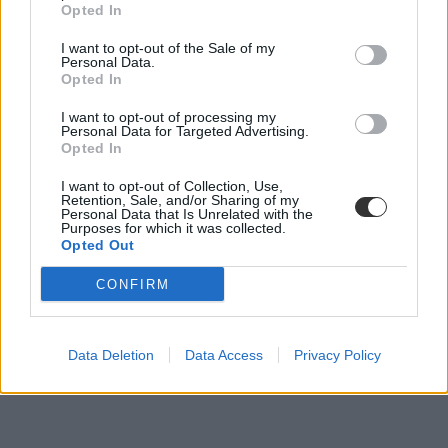
Opted In
felvételi 2020
belföld
I want to opt-out of the Sale of my
FOSZK
Personal Data.
előzetes ponthatár
Opted In
280 pont felvételi
felsőoktatási felvételi 2020
I want to opt-out of processing my
Personal Data for Targeted Advertising.
Opted In
I want to opt-out of Collection, Use,
Retention, Sale, and/or Sharing of my
Personal Data that Is Unrelated with the
Purposes for which it was collected.
Opted Out
CONFIRM
Data Deletion
Data Access
Privacy Policy