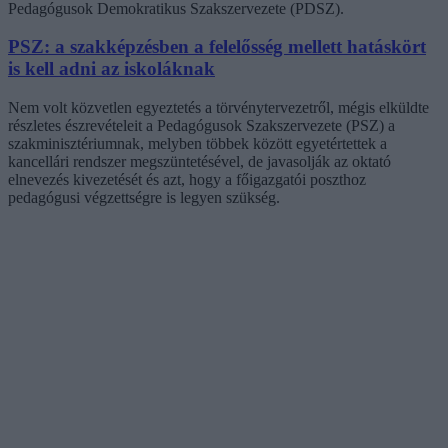
Pedagógusok Demokratikus Szakszervezete (PDSZ).
PSZ: a szakképzésben a felelősség mellett hatáskört
is kell adni az iskoláknak
Nem volt közvetlen egyeztetés a törvénytervezetről, mégis elküldte
részletes észrevételeit a Pedagógusok Szakszervezete (PSZ) a
szakminisztériumnak, melyben többek között egyetértettek a
kancellári rendszer megszüntetésével, de javasolják az oktató
elnevezés kivezetését és azt, hogy a főigazgatói poszthoz
pedagógusi végzettségre is legyen szükség.