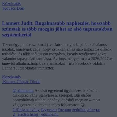
Közoktatás
Kovács Dóri
Lannert Judit: Rugalmasabb napkezdés, hosszabb
szünetek és több mozgás jöhet az alsó tagozatokban
szeptembertől
Tizennégy pontos szakmai javaslatcsomagot kaptak az általános
iskolák, amelynek célja, hogy csökkenjen az alsó tagozatos diákok
terhelése, és több idő jusson mozgásra, kreatív tevékenységekre,
valamint tapasztalati tanulásra. Az intézmények már a 2026/2027-es
tanévtől alkalmazhatják az ajánlásokat – írta Facebook-oldalán
Lannert Judit oktatási miniszter.
Közoktatás
Kurucz-Gáspár Tünde
@eduline.hu
Az első egyetemi ügyintézések között a
diákigazolvány igénylése is szerepel. Bár elsőre
bonyolultnak tűnhet, néhány lépésből megvan – most
végigvezetünk titeket a teljes folyamaton.😉
#diákigazolvány
#egyetem
#neptun
#eduline
#foryou
♬ eredeti hang - eduline.hu