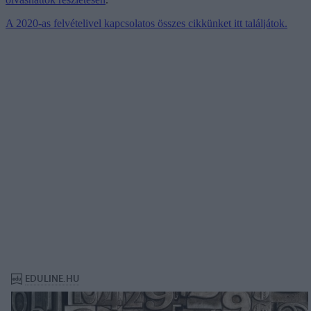
A 2020-as felvételivel kapcsolatos összes cikkünket itt találjátok.