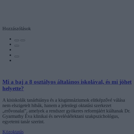
Hozzászólások
Mi a baj a 8 osztályos általános iskolával, és mi jöhet
helyette?
A kisiskolák tanárhiánya és a kisgimnáziumok elitképzővé válása
nem elszigetelt hibák, hanem a jelenlegi oktatási szerkezet
„erővonalai”, amelyek a rendszer gyökeres reformjáért kiáltanak Dr.
Gyarmathy Éva klinikai és neveléslélektani szakpszichológus,
egyetemi tanár szerint.
Közoktatás