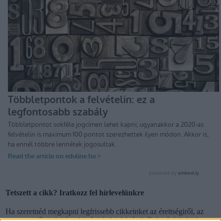
Tetszett a cikk? Iratkozz fel hírlevelünkre
Ha szeretnéd megkapni legfrissebb cikkeinket az érettségiről, az
egyetemi-főiskolai és a középiskolai felvételiről, ha érdekelnek a