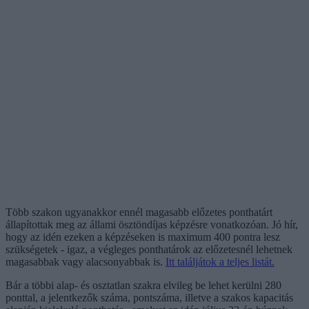
Több szakon ugyanakkor ennél magasabb előzetes ponthatárt
állapítottak meg az állami ösztöndíjas képzésre vonatkozóan. Jó hír,
hogy az idén ezeken a képzéseken is maximum 400 pontra lesz
szükségetek - igaz, a végleges ponthatárok az előzetesnél lehetnek
magasabbak vagy alacsonyabbak is.
Itt találjátok a teljes listát.
Bár a többi alap- és osztatlan szakra elvileg be lehet kerülni 280
ponttal, a jelentkezők száma, pontszáma, illetve a szakos kapacitás