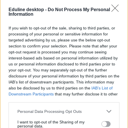
felsőoktatás, a közoktatás, a nyelvoktatás és a felnőttképzés
Eduline desktop -
Do Not Process My Personal
legfontosabb változásai,
iratkozz fel hírleveleinkre
.
Information
If you wish to opt-out of the sale, sharing to third parties, or
processing of your personal or sensitive information for
targeted advertising by us, please use the below opt-out
section to confirm your selection. Please note that after your
opt-out request is processed you may continue seeing
interest-based ads based on personal information utilized by
us or personal information disclosed to third parties prior to
your opt-out. You may separately opt-out of the further
disclosure of your personal information by third parties on the
IAB’s list of downstream participants. This information may
also be disclosed by us to third parties on the
IAB’s List of
Downstream Participants
that may further disclose it to other
third parties.
Personal Data Processing Opt Outs
előzetes ponthatárok 2020
felsőoktatási szakképzés
I want to opt-out of the Sharing of my
personal data.
minimumponthatár