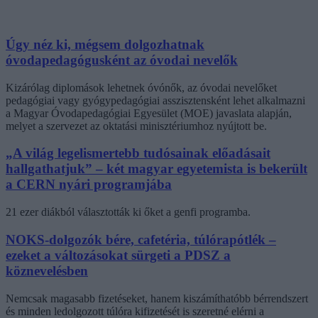
Úgy néz ki, mégsem dolgozhatnak
óvodapedagógusként az óvodai nevelők
Kizárólag diplomások lehetnek óvónők, az óvodai nevelőket
pedagógiai vagy gyógypedagógiai asszisztensként lehet alkalmazni
a Magyar Óvodapedagógiai Egyesület (MOE) javaslata alapján,
melyet a szervezet az oktatási minisztériumhoz nyújtott be.
„A világ legelismertebb tudósainak előadásait
hallgathatjuk” – két magyar egyetemista is bekerült
a CERN nyári programjába
21 ezer diákból választották ki őket a genfi programba.
NOKS-dolgozók bére, cafetéria, túlórapótlék –
ezeket a változásokat sürgeti a PDSZ a
köznevelésben
Nemcsak magasabb fizetéseket, hanem kiszámíthatóbb bérrendszert
és minden ledolgozott túlóra kifizetését is szeretné elérni a