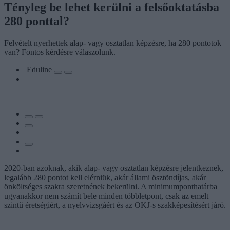
Tényleg be lehet kerülni a felsőoktatásba
280 ponttal?
Felvételt nyerhettek alap- vagy osztatlan képzésre, ha 280 pontotok
van? Fontos kérdésre válaszolunk.
Eduline
2020-ban azoknak, akik alap- vagy osztatlan képzésre jelentkeznek,
legalább 280 pontot kell elérniük, akár állami ösztöndíjas, akár
önköltséges szakra szeretnének bekerülni. A minimumponthatárba
ugyanakkor nem számít bele minden többletpont, csak az emelt
szintű éretségiért, a nyelvvizsgáért és az OKJ-s szakképesítésért járó.