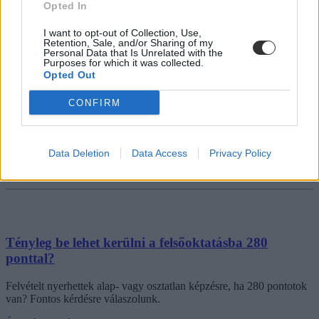
Opted In
I want to opt-out of Collection, Use,
Retention, Sale, and/or Sharing of my
Personal Data that Is Unrelated with the
Purposes for which it was collected.
Opted Out
CONFIRM
Data Deletion
Data Access
Privacy Policy
Tényleg be lehet kerülni a felsőoktatásba 280
ponttal?
Felvételt nyerhettek alap- vagy osztatlan képzésre, ha 280 pontotok
van? Fontos kérdésre válaszolunk.