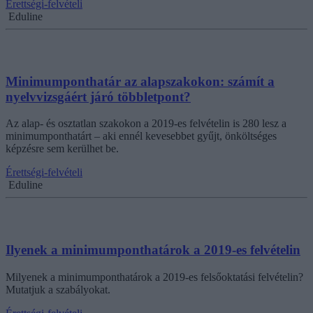
Érettségi-felvételi
Eduline
Minimumponthatár az alapszakokon: számít a
nyelvvizsgáért járó többletpont?
Az alap- és osztatlan szakokon a 2019-es felvételin is 280 lesz a
minimumponthatárt – aki ennél kevesebbet gyűjt, önköltséges
képzésre sem kerülhet be.
Érettségi-felvételi
Eduline
Ilyenek a minimumponthatárok a 2019-es felvételin
Milyenek a minimumponthatárok a 2019-es felsőoktatási felvételin?
Mutatjuk a szabályokat.