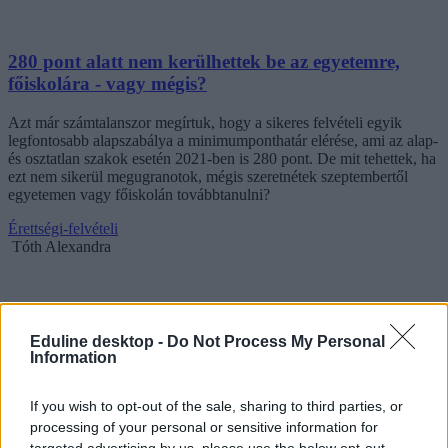
280 pont alatt nem kerülhettek be az egyetemre,
főiskolára - vagy mégis?
Azt már számtalanszor megírtuk, hogy a sikeres felvételi egyik
legfontosabb alapszabálya a minimumponthatár elérése, ami az alap-
és osztatlan szakok esetén 2021-ben is 280 pont. De mit tehettek, ha
ezt nem sikerül megugranotok, mégis szeretnétek szeptembertől
egyetemen vagy főiskolán továbbtanulni?
Érettségi-felvételi
Tóth Alexandra
Eduline desktop -
Do Not Process My Personal
Information
If you wish to opt-out of the sale, sharing to third parties, or
processing of your personal or sensitive information for