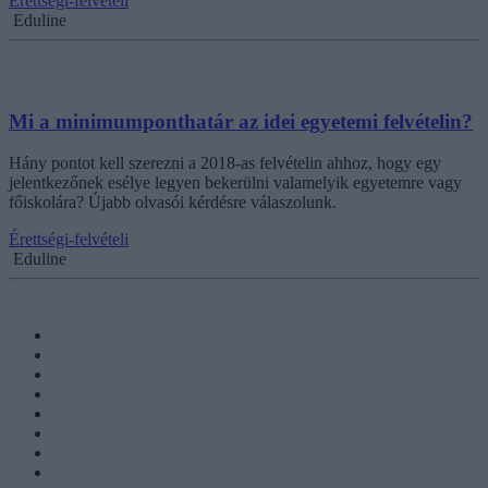
Érettségi-felvételi
Eduline
Mi a minimumponthatár az idei egyetemi felvételin?
Hány pontot kell szerezni a 2018-as felvételin ahhoz, hogy egy
jelentkezőnek esélye legyen bekerülni valamelyik egyetemre vagy
főiskolára? Újabb olvasói kérdésre válaszolunk.
Érettségi-felvételi
Eduline