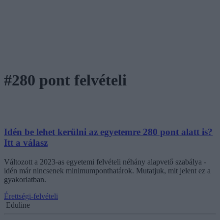
#280 pont felvételi
Idén be lehet kerülni az egyetemre 280 pont alatt is?
Itt a válasz
Változott a 2023-as egyetemi felvételi néhány alapvető szabálya -
idén már nincsenek minimumponthatárok. Mutatjuk, mit jelent ez a
gyakorlatban.
Érettségi-felvételi
Eduline