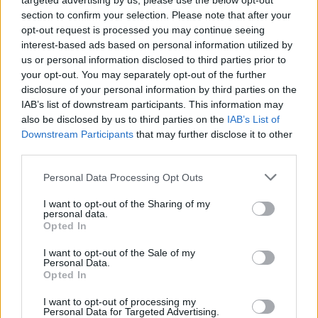
targeted advertising by us, please use the below opt-out
section to confirm your selection. Please note that after your
opt-out request is processed you may continue seeing
interest-based ads based on personal information utilized by
us or personal information disclosed to third parties prior to
your opt-out. You may separately opt-out of the further
disclosure of your personal information by third parties on the
IAB’s list of downstream participants. This information may
also be disclosed by us to third parties on the
IAB’s List of
Downstream Participants
that may further disclose it to other
third parties.
Be lehet kerülni egyetemre 280 pont alatt?
Personal Data Processing Opt Outs
A 2021-es felvételin is fontos szabály, hogy az alap- és osztatlan
képzésekre 280 pont alatt nem lehet bekerülni. De mit tehettek, ha
I want to opt-out of the Sharing of my
nincs ennyi pontotok, mégis szeretnétek szeptembertől egyetemen
personal data.
vagy főiskolán kezdeni?
Opted In
Érettségi-felvételi
I want to opt-out of the Sale of my
Csik Veronika
Personal Data.
Opted In
I want to opt-out of processing my
Personal Data for Targeted Advertising.