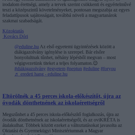
irodalom érettségi, amely a tervek szerint csökkenti és egyértelművé
teszi a középszintű követelményeket, pontosan megszabja az egyes
feladattípusok sajátosságait, továbbá növeli a magyartanárok
szakmai szabadságát.
Közoktatás
Kovács Dóri
@eduline.hu
Az első egyetemi ügyintézések között a
diákigazolvány igénylése is szerepel. Bár elsőre
bonyolultnak tűnhet, néhány lépésből megvan – most
végigvezetünk titeket a teljes folyamaton.😉
#diákigazolvány
#egyetem
#neptun
#eduline
#foryou
♬ eredeti hang - eduline.hu
Eltörölnék a 45 perces iskola-előkészítőt, újra az
óvodák dönthetnének az iskolaérettségről
Megszűnhet a 45 perces iskola-előkészítő foglalkozás, újra az
óvodák dönthetnének az iskolaérettségről, és az oviKRÉTA is
átalakulhat. Többek között ezeket a változtatásokat javasolta az
Oktatási és Gyermekügyi Minisztériumnak a Magyar