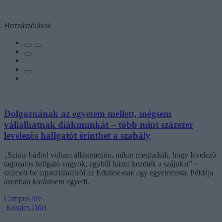
Hozzászólások
Dolgoznának az egyetem mellett, mégsem
vállalhatnak diákmunkát – több mint százezer
levelezős hallgatót érinthet a szabály
„Szinte bárhol voltam állásinterjún, mikor megtudták, hogy levelező
tagozatos hallgató vagyok, egyből húzni kezdték a szájukat” –
számolt be tapasztalatairól az Eduline-nak egy egyetemista. Példája
azonban korántsem egyedi.
Campus life
Kovács Dóri