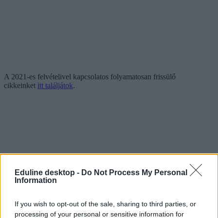
A 2021-es felvételivel kapcsolatos folyamatosan frissülő
cikkeinket
itt találjátok
.
Eduline desktop -
Do Not Process My Personal
Tetszett a cikk? Kövess minket a Facebookon is, és nem fogsz
Information
lemaradni a fontos hírekről!
If you wish to opt-out of the sale, sharing to third parties, or
processing of your personal or sensitive information for