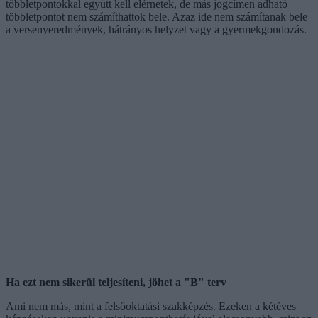
többletpontokkal együtt kell elérnetek, de más jogcímen adható
többletpontot nem számíthattok bele. Azaz ide nem számítanak bele
a versenyeredmények, hátrányos helyzet vagy a gyermekgondozás.
Ha ezt nem sikerül teljesíteni, jöhet a "B" terv
Ami nem más, mint a felsőoktatási szakképzés. Ezeken a kétéves