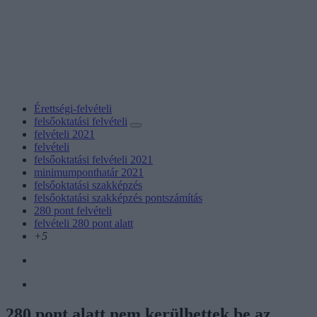
Érettségi-felvételi
felsőoktatási felvételi
felvételi 2021
felvételi
felsőoktatási felvételi 2021
minimumponthatár 2021
felsőoktatási szakképzés
felsőoktatási szakképzés pontszámítás
280 pont felvételi
felvételi 280 pont alatt
+5
280 pont alatt nem kerülhettek be az