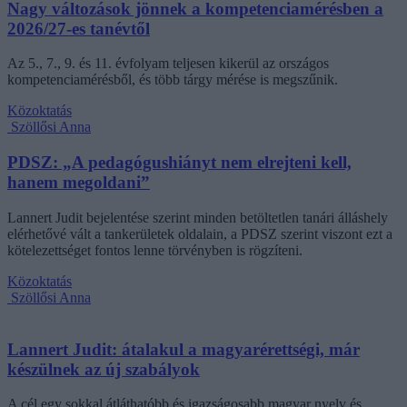
Nagy változások jönnek a kompetenciamérésben a
2026/27-es tanévtől
Az 5., 7., 9. és 11. évfolyam teljesen kikerül az országos
kompetenciamérésből, és több tárgy mérése is megszűnik.
Közoktatás
Szöllősi Anna
PDSZ: „A pedagógushiányt nem elrejteni kell,
hanem megoldani”
Lannert Judit bejelentése szerint minden betöltetlen tanári álláshely
elérhetővé vált a tankerületek oldalain, a PDSZ szerint viszont ezt a
kötelezettséget fontos lenne törvényben is rögzíteni.
Közoktatás
Szöllősi Anna
Lannert Judit: átalakul a magyarérettségi, már
készülnek az új szabályok
A cél egy sokkal átláthatóbb és igazságosabb magyar nyelv és