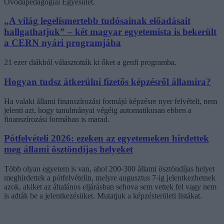
Óvodapedagógiai Egyesület.
„A világ legelismertebb tudósainak előadásait
hallgathatjuk” – két magyar egyetemista is bekerült
a CERN nyári programjába
21 ezer diákból választották ki őket a genfi programba.
Hogyan tudsz átkerülni fizetős képzésről államira?
Ha valaki állami finanszírozási formájú képzésre nyer felvételt, nem
jelenti azt, hogy tanulmányai végéig automatikusan ebben a
finanszírozási formában is marad.
Pótfelvételi 2026: ezeken az egyetemeken hirdettek
meg állami ösztöndíjas helyeket
Több olyan egyetem is van, ahol 200-300 állami ösztöndíjas helyet
meghirdettek a pótfelvételin, melyre augusztus 7-ig jelentkezhetnek
azok, akiket az általános eljárásban sehova sem vettek fel vagy nem
is adták be a jelentkezésüket. Mutatjuk a képzésterületi listákat.