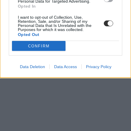
Personal Data for Targeted Advertising.
felsőoktatási szakképzés
Opted In
felsőoktatási szakképzés pontszámítás
280 pont felvételi
I want to opt-out of Collection, Use,
felvételi 280 pont alatt
Retention, Sale, and/or Sharing of my
Personal Data that Is Unrelated with the
Purposes for which it was collected.
Opted Out
CONFIRM
Data Deletion
Data Access
Privacy Policy