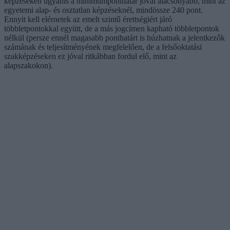
képzéseken ugyanis a minimumponthatár jóval alacsonyabb, mint az
egyetemi alap- és osztatlan képzéseknél, mindössze 240 pont.
Ennyit kell elérnetek az emelt szintű érettségiért járó
többletpontokkal együtt, de a más jogcímen kapható többletpontok
nélkül (persze ennél magasabb ponthatárt is húzhatnak a jelentkezők
számának és teljesítményének megfelelően, de a felsőoktatási
szakképzéseken ez jóval ritkábban fordul elő, mint az
alapszakokon).