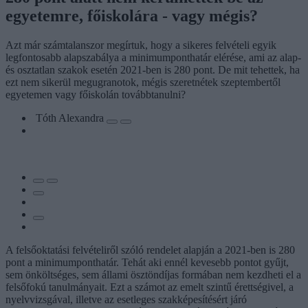
egyetemre, főiskolára - vagy mégis?
Azt már számtalanszor megírtuk, hogy a sikeres felvételi egyik
legfontosabb alapszabálya a minimumponthatár elérése, ami az alap-
és osztatlan szakok esetén 2021-ben is 280 pont. De mit tehettek, ha
ezt nem sikerül megugranotok, mégis szeretnétek szeptembertől
egyetemen vagy főiskolán továbbtanulni?
Tóth Alexandra
A felsőoktatási felvételiről szóló rendelet alapján a 2021-ben is 280
pont a minimumponthatár. Tehát aki ennél kevesebb pontot gyűjt,
sem önköltséges, sem állami ösztöndíjas formában nem kezdheti el a
felsőfokú tanulmányait. Ezt a számot az emelt szintű érettségivel, a
nyelvvizsgával, illetve az esetleges szakképesítésért járó