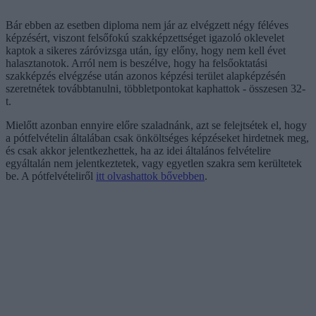
Bár ebben az esetben diploma nem jár az elvégzett négy féléves
képzésért, viszont felsőfokú szakképzettséget igazoló oklevelet
kaptok a sikeres záróvizsga után, így előny, hogy nem kell évet
halasztanotok. Arról nem is beszélve, hogy ha felsőoktatási
szakképzés elvégzése után azonos képzési terület alapképzésén
szeretnétek továbbtanulni, többletpontokat kaphattok - összesen 32-
t.
Mielőtt azonban ennyire előre szaladnánk, azt se felejtsétek el, hogy
a pótfelvételin általában csak önköltséges képzéseket hirdetnek meg,
és csak akkor jelentkezhettek, ha az idei általános felvételire
egyáltalán nem jelentkeztetek, vagy egyetlen szakra sem kerültetek
be. A pótfelvételiről
itt olvashattok bővebben
.