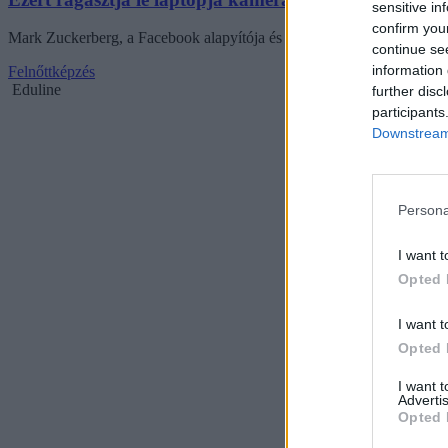
sensitive in
confirm you
Mark Zuckerberg, a Facebook alapyítója és az Y generáció leggazdagabb
continue se
information 
Felnőttképzés
Eduline
further disc
participants
Downstream 
Persona
I want t
Opted 
I want t
Opted 
I want 
Advertis
Opted 