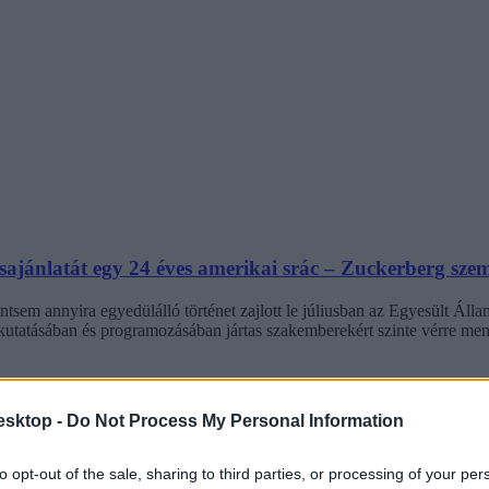
sajánlatát egy 24 éves amerikai srác – Zuckerberg szemé
ntsem annyira egyedülálló történet zajlott le júliusban az Egyesült Áll
 kutatásában és programozásában jártas szakemberekért szinte vérre men
esktop -
Do Not Process My Personal Information
to opt-out of the sale, sharing to third parties, or processing of your per
t Mark Zuckerberg