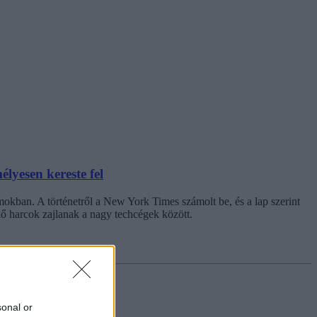
lyesen kereste fel
amokban. A történetről a New York Times számolt be, és a lap szerint
ő harcok zajlanak a nagy techcégek között.
sonal or