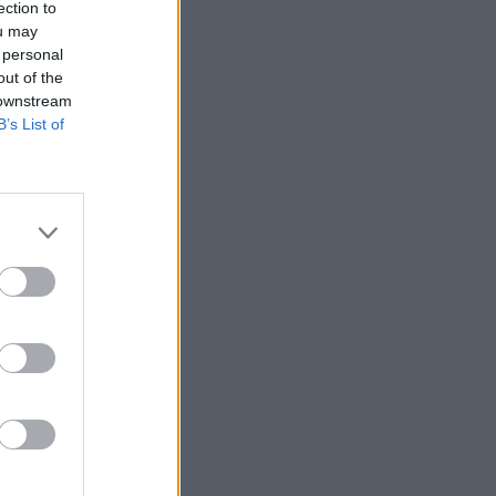
ection to
ou may
az FBI is, nem véletlenül.
 personal
out of the
 downstream
B’s List of