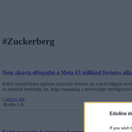
#Zuckerberg
Nem akarta elfogadni a Meta 43 milliárd forintos állá
Külső szemlélőként egészen szürreális helyzet, de a techvilágban korá
ez remekül bemutatja azt, hogy manapság a mesterséges intelligencia
Campus life
Rodler Lili
Eduline d
If you wish 
Ezért ragasztja le laptopja kameráját és mikrofonjá