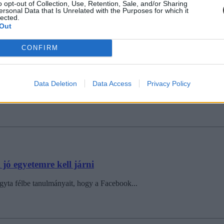
o opt-out of Collection, Use, Retention, Sale, and/or Sharing
ersonal Data that Is Unrelated with the Purposes for which it
lected.
Out
CONFIRM
atók
Data Deletion
Data Access
Privacy Policy
ió dollárral (26,7 milliárd forint) támogatja a kaliforniai San Francisc
 jó egyetemre kell járni
gyta félbe tanulmányait, hogy a Facebook...