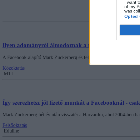
I want t
of my P
was col
Opted 
Ilyen adományról álmodoznak a magyar iskolaigazg
A Facebook-alapító Mark Zuckerberg és felesége, Priscilla Chan 120 mill
Közoktatás
MTI
Így szerezhetsz jól fizető munkát a Facebooknál - csak
Mark Zuckerberg hét év után visszatér a Harvardra, ahol 2004-ben ha
Felsőoktatás
Eduline