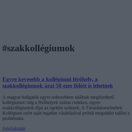
#szakkollégiumok
Egyre kevesebb a kollégiumi férőhely, a
szakkollégiumok árai 50 ezer fölött is lehetnek
A magyar hallgatók egyre nehezebben találnak megfizethető
kollégiumot: míg a férőhelyek száma csökken, egyes
szakkollégiumok díjai az egekbe szöknek. A Társadalomelméleti
Kollégium ezért saját ingatlan vásárlásával próbál megoldást találni a
problémára.
Felsőoktatás