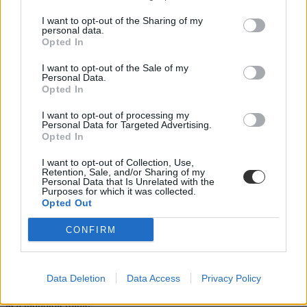
I want to opt-out of the Sharing of my
personal data.
Opted In
I want to opt-out of the Sale of my
Personal Data.
Opted In
I want to opt-out of processing my
Personal Data for Targeted Advertising.
Opted In
I want to opt-out of Collection, Use,
Retention, Sale, and/or Sharing of my
Personal Data that Is Unrelated with the
Még egy lehetőség, ha szeptembertől kollégiumban
Purposes for which it was collected.
laknátok: részletek a szakkollégiumokról
Opted Out
Már tényleg csak néhányat kell aludni és kiderülnek az idei felvételi
CONFIRM
ponthatárai. Ez pedig egyet jelent azzal, hogy többeteknek
döntenetek kell róla, hol szeretnétek lakni szeptembertől. Ha úgy
gondoljátok, hogy valószínűleg szociális alapon nem fogtok
Data Deletion
Data Access
Privacy Policy
bekerülni az egyetem kolijába és magánkoliba se szeretnétek menni,
akkor van még egy lehetőségetek: a szakkollégiumok. Mutatjuk, mit
kell tudnotok róluk.