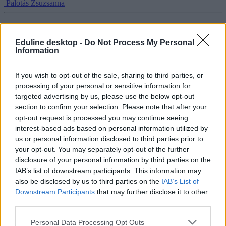
Palotás Zsuzsanna
Eduline desktop -
Do Not Process My Personal
Titkos társaságok az egyetemeken – ahol elnökök és
Information
milliárdosok kezdték
If you wish to opt-out of the sale, sharing to third parties, or
A legtöbb diákszervezet közösségépítő programokat, szakmai
processing of your personal or sensitive information for
előadásokat vagy bulikat kínál. De vannak olyan társaságok is,
targeted advertising by us, please use the below opt-out
amelyek titkos rituálékat, különleges kiválasztási szabályokat és
section to confirm your selection. Please note that after your
évszázados hagyományokat őriznek. Némelyikükből amerikai
elnökök és milliárdosok kerültek ki, mások vitakörökként írták be
opt-out request is processed you may continue seeing
magukat a történelembe.
interest-based ads based on personal information utilized by
us or personal information disclosed to third parties prior to
Campus life
your opt-out. You may separately opt-out of the further
Rodler Lili
disclosure of your personal information by third parties on the
IAB’s list of downstream participants. This information may
also be disclosed by us to third parties on the
IAB’s List of
Downstream Participants
that may further disclose it to other
third parties.
Personal Data Processing Opt Outs