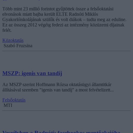
Több mint 23 millió forintot gyűjtöttek össze a felsőoktatási
elvonások miatt bajba került ELTE Radnóti Miklós
Gyakorlóiskolájának szülők és volt diákok – tudta meg az eduline.
Ez az összeg 2012 végéig fedezi az intézmény közüzemi díjainak
felét.
Közoktatás
Szabó Fruzsina
MSZP: igenis van tandíj
Az MSZP szerint Hoffmann Rózsa oktatásügyi államtitkár
állításával szemben "igenis van tandíj" a most felvételizett...
Felsőoktatás
MTI
Veszélyben a Radnóti: facebookos mentőakcióba