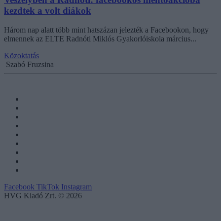
kezdtek a volt diákok
Három nap alatt több mint hatszázan jelezték a Facebookon, hogy
elmennek az ELTE Radnóti Miklós Gyakorlóiskola március...
Közoktatás
Szabó Fruzsina
Facebook
TikTok
Instagram
HVG Kiadó Zrt. © 2026