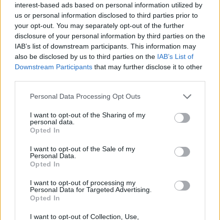
interest-based ads based on personal information utilized by
us or personal information disclosed to third parties prior to
your opt-out. You may separately opt-out of the further
disclosure of your personal information by third parties on the
IAB’s list of downstream participants. This information may
also be disclosed by us to third parties on the
IAB’s List of
Downstream Participants
that may further disclose it to other
third parties.
Personal Data Processing Opt Outs
I want to opt-out of the Sharing of my
personal data.
Opted In
Siralmas állapotban a Radnóti épülete, állami
támogatásra lenne szükség
I want to opt-out of the Sale of my
Personal Data.
Opted In
Jótékonysági estet szervez az ELTE Radnóti Miklós Gyakorló
Általános Iskola és Gyakorló Gimnázium november 26-án, hogy
felhívja az állami vezetők figyelmét arra: az épület felújítását állami
I want to opt-out of processing my
Personal Data for Targeted Advertising.
segítség nélkül nem tudják finanszírozni - írja a Magyar Nemzet.
Opted In
Közoktatás
I want to opt-out of Collection, Use,
Eduline