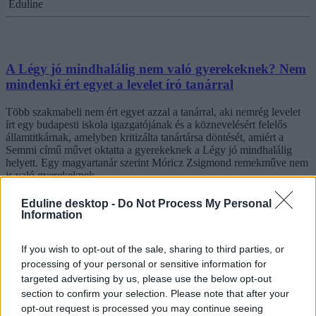
Eduline
A Légy jó mindhalálig nem való gyerekeknek? Nem
mindenki ért egyet a levelet író tanárral
Több szakmabeli nem ért egyet azzal a tanárral, aki nemrég levelet
írt egy budapesti iskola igazgatójának és a köznevelésért felelős
államtitkárnak, amelyben kritizálta tanártársa döntését, amiért a
Semmi című művet oktatta a gyerekeknek a Légy jó mindhalálig
helyett. Egy magyartanár szerint Móricz Zsigmond remekműve nem
is való gyerekeknek.
Közoktatás
Eduline desktop -
Do Not Process My Personal
Eduline
Information
If you wish to opt-out of the sale, sharing to third parties, or
processing of your personal or sensitive information for
targeted advertising by us, please use the below opt-out
section to confirm your selection. Please note that after your
opt-out request is processed you may continue seeing