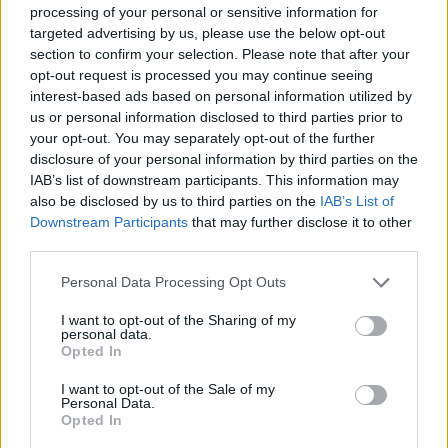
Érettségi-felvételi
processing of your personal or sensitive information for
Székács Linda
targeted advertising by us, please use the below opt-out
section to confirm your selection. Please note that after your
opt-out request is processed you may continue seeing
interest-based ads based on personal information utilized by
Megvan a budapesti Pont Ott Parti helyszíne
us or personal information disclosed to third parties prior to
your opt-out. You may separately opt-out of the further
Július 24-én kiderül, kiket vettek fel az egyetemre, most már pedig
disclosure of your personal information by third parties on the
azt is tudjuk, mi lesz a budapesti Pont Ott Parti helyszíne.
IAB’s list of downstream participants. This information may
also be disclosed by us to third parties on the
IAB’s List of
Campus life
Székács Linda
Downstream Participants
that may further disclose it to other
third parties.
Personal Data Processing Opt Outs
Egy hónap múlva húzzák a ponthatárokat, de még
I want to opt-out of the Sharing of my
nincs meg a budapesti Pont Ott Parti helyszíne
personal data.
Opted In
Hamarosan viszont kiderülhet.
I want to opt-out of the Sale of my
Personal Data.
Campus life
Opted In
Székács Linda