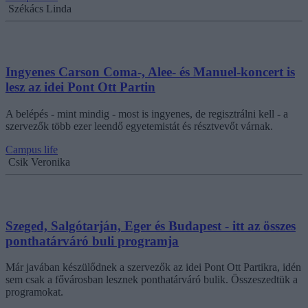
Székács Linda
Ingyenes Carson Coma-, Alee- és Manuel-koncert is
lesz az idei Pont Ott Partin
A belépés - mint mindig - most is ingyenes, de regisztrálni kell - a
szervezők több ezer leendő egyetemistát és résztvevőt várnak.
Campus life
Csik Veronika
Szeged, Salgótarján, Eger és Budapest - itt az összes
ponthatárváró buli programja
Már javában készülődnek a szervezők az idei Pont Ott Partikra, idén
sem csak a fővárosban lesznek ponthatárváró bulik. Összeszedtük a
programokat.