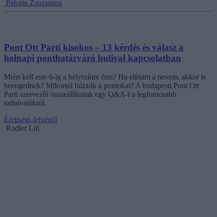
Palotás Zsuzsanna
Pont Ott Parti kisokos – 13 kérdés és válasz a
holnapi ponthatárváró bulival kapcsolatban
Miért kell este 6-ig a helyszínre érni? Ha elírtam a nevem, akkor is
beengednek? Mikortól húzzák a pontokat? A budapesti Pont Ott
Parti szervezői összeállítottak egy Q&A-t a legfontosabb
tudnivalókról.
Érettségi-felvételi
Rodler Lili