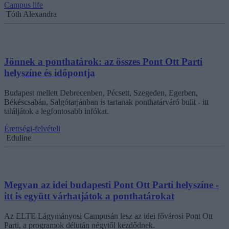
Campus life
Tóth Alexandra
Jönnek a ponthatárok: az összes Pont Ott Parti
helyszíne és időpontja
Budapest mellett Debrecenben, Pécsett, Szegeden, Egerben,
Békéscsabán, Salgótarjánban is tartanak ponthatárváró bulit - itt
találjátok a legfontosabb infókat.
Érettségi-felvételi
Eduline
Megvan az idei budapesti Pont Ott Parti helyszíne -
itt is együtt várhatjátok a ponthatárokat
Az ELTE Lágymányosi Campusán lesz az idei fővárosi Pont Ott
Parti, a programok délután négytől kezdődnek.