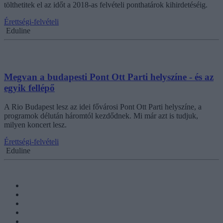
tölthetitek el az időt a 2018-as felvételi ponthatárok kihirdetéséig.
Érettségi-felvételi
Eduline
Megvan a budapesti Pont Ott Parti helyszíne - és az
egyik fellépő
A Rio Budapest lesz az idei fővárosi Pont Ott Parti helyszíne, a
programok délután háromtól kezdődnek. Mi már azt is tudjuk,
milyen koncert lesz.
Érettségi-felvételi
Eduline