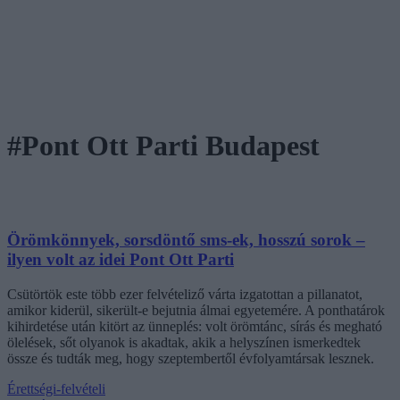
#Pont Ott Parti Budapest
Örömkönnyek, sorsdöntő sms-ek, hosszú sorok –
ilyen volt az idei Pont Ott Parti
Csütörtök este több ezer felvételiző várta izgatottan a pillanatot,
amikor kiderül, sikerült-e bejutnia álmai egyetemére. A ponthatárok
kihirdetése után kitört az ünneplés: volt örömtánc, sírás és megható
ölelések, sőt olyanok is akadtak, akik a helyszínen ismerkedtek
össze és tudták meg, hogy szeptembertől évfolyamtársak lesznek.
Érettségi-felvételi