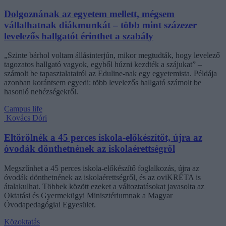
Dolgoznának az egyetem mellett, mégsem
vállalhatnak diákmunkát – több mint százezer
levelezős hallgatót érinthet a szabály
„Szinte bárhol voltam állásinterjún, mikor megtudták, hogy levelező
tagozatos hallgató vagyok, egyből húzni kezdték a szájukat” –
számolt be tapasztalatairól az Eduline-nak egy egyetemista. Példája
azonban korántsem egyedi: több levelezős hallgató számolt be
hasonló nehézségekről.
Campus life
Kovács Dóri
Eltörölnék a 45 perces iskola-előkészítőt, újra az
óvodák dönthetnének az iskolaérettségről
Megszűnhet a 45 perces iskola-előkészítő foglalkozás, újra az
óvodák dönthetnének az iskolaérettségről, és az oviKRÉTA is
átalakulhat. Többek között ezeket a változtatásokat javasolta az
Oktatási és Gyermekügyi Minisztériumnak a Magyar
Óvodapedagógiai Egyesület.
Közoktatás