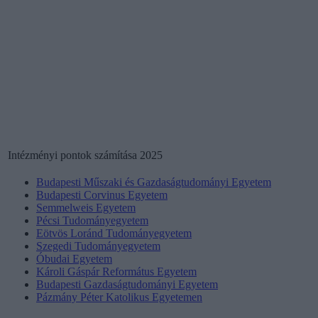
Intézményi pontok számítása 2025
Budapesti Műszaki és Gazdaságtudományi Egyetem
Budapesti Corvinus Egyetem
Semmelweis Egyetem
Pécsi Tudományegyetem
Eötvös Loránd Tudományegyetem
Szegedi Tudományegyetem
Óbudai Egyetem
Károli Gáspár Református Egyetem
Budapesti Gazdaságtudományi Egyetem
Pázmány Péter Katolikus Egyetemen