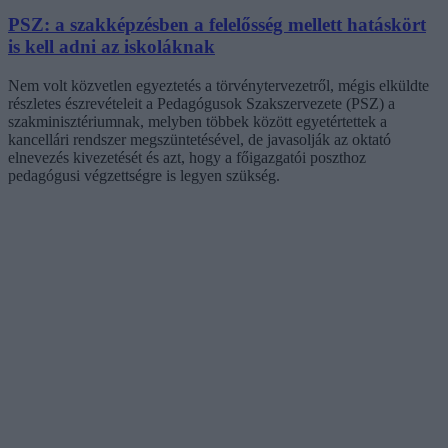
PSZ: a szakképzésben a felelősség mellett hatáskört
is kell adni az iskoláknak
Nem volt közvetlen egyeztetés a törvénytervezetről, mégis elküldte
részletes észrevételeit a Pedagógusok Szakszervezete (PSZ) a
szakminisztériumnak, melyben többek között egyetértettek a
kancellári rendszer megszüntetésével, de javasolják az oktató
elnevezés kivezetését és azt, hogy a főigazgatói poszthoz
pedagógusi végzettségre is legyen szükség.