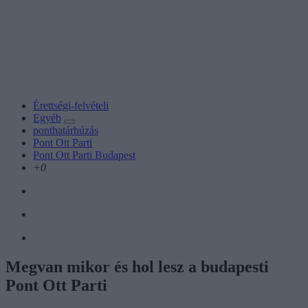
Érettségi-felvételi
Egyéb
ponthatárhúzás
Pont Ott Parti
Pont Ott Parti Budapest
+0
Megvan mikor és hol lesz a budapesti
Pont Ott Parti