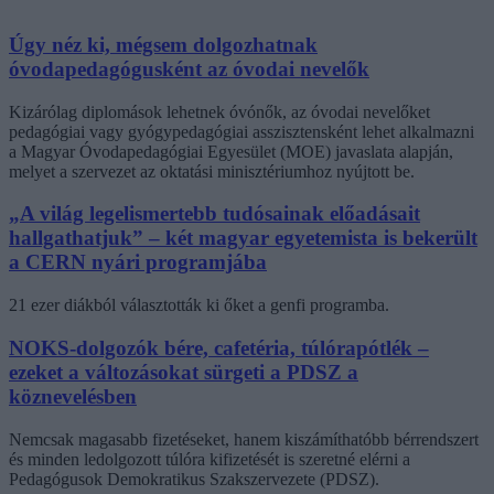
Úgy néz ki, mégsem dolgozhatnak
óvodapedagógusként az óvodai nevelők
Kizárólag diplomások lehetnek óvónők, az óvodai nevelőket
pedagógiai vagy gyógypedagógiai asszisztensként lehet alkalmazni
a Magyar Óvodapedagógiai Egyesület (MOE) javaslata alapján,
melyet a szervezet az oktatási minisztériumhoz nyújtott be.
„A világ legelismertebb tudósainak előadásait
hallgathatjuk” – két magyar egyetemista is bekerült
a CERN nyári programjába
21 ezer diákból választották ki őket a genfi programba.
NOKS-dolgozók bére, cafetéria, túlórapótlék –
ezeket a változásokat sürgeti a PDSZ a
köznevelésben
Nemcsak magasabb fizetéseket, hanem kiszámíthatóbb bérrendszert
és minden ledolgozott túlóra kifizetését is szeretné elérni a
Pedagógusok Demokratikus Szakszervezete (PDSZ).