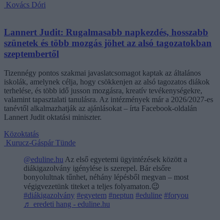
Kovács Dóri
Lannert Judit: Rugalmasabb napkezdés, hosszabb
szünetek és több mozgás jöhet az alsó tagozatokban
szeptembertől
Tizennégy pontos szakmai javaslatcsomagot kaptak az általános
iskolák, amelynek célja, hogy csökkenjen az alsó tagozatos diákok
terhelése, és több idő jusson mozgásra, kreatív tevékenységekre,
valamint tapasztalati tanulásra. Az intézmények már a 2026/2027-es
tanévtől alkalmazhatják az ajánlásokat – írta Facebook-oldalán
Lannert Judit oktatási miniszter.
Közoktatás
Kurucz-Gáspár Tünde
@eduline.hu
Az első egyetemi ügyintézések között a
diákigazolvány igénylése is szerepel. Bár elsőre
bonyolultnak tűnhet, néhány lépésből megvan – most
végigvezetünk titeket a teljes folyamaton.😉
#diákigazolvány
#egyetem
#neptun
#eduline
#foryou
♬ eredeti hang - eduline.hu