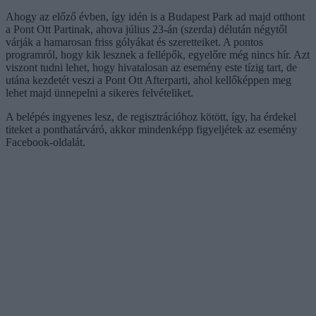
Ahogy az előző évben, így idén is a Budapest Park ad majd otthont
a Pont Ott Partinak, ahova július 23-án (szerda) délután négytől
várják a hamarosan friss gólyákat és szeretteiket. A pontos
programról, hogy kik lesznek a fellépők, egyelőre még nincs hír. Azt
viszont tudni lehet, hogy hivatalosan az esemény este tízig tart, de
utána kezdetét veszi a Pont Ott Afterparti, ahol kellőképpen meg
lehet majd ünnepelni a sikeres felvételiket.
A belépés ingyenes lesz, de regisztrációhoz kötött, így, ha érdekel
titeket a ponthatárváró, akkor mindenképp figyeljétek az esemény
Facebook-oldalát.