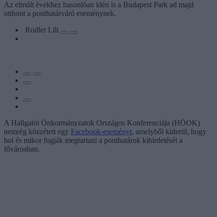
Az elmúlt évekhez hasonlóan idén is a Budapest Park ad majd
otthont a ponthatárváró eseménynek.
Rodler Lili
A Hallgatói Önkormányzatok Országos Konferenciája (HÖOK)
nemrég közzétett egy
Facebook-eseményt
, amelyből kiderül, hogy
hol és mikor fogják megtartani a ponthatárok kihirdetését a
fővárosban.