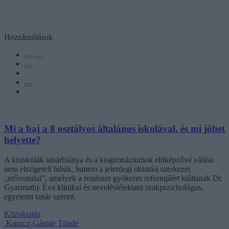
Hozzászólások
Mi a baj a 8 osztályos általános iskolával, és mi jöhet
helyette?
A kisiskolák tanárhiánya és a kisgimnáziumok elitképzővé válása
nem elszigetelt hibák, hanem a jelenlegi oktatási szerkezet
„erővonalai”, amelyek a rendszer gyökeres reformjáért kiáltanak Dr.
Gyarmathy Éva klinikai és neveléslélektani szakpszichológus,
egyetemi tanár szerint.
Közoktatás
Kurucz-Gáspár Tünde