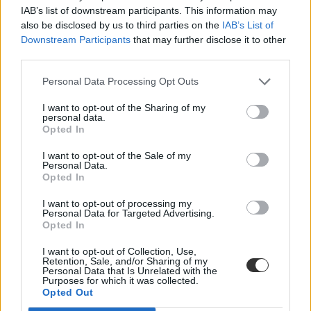
IAB’s list of downstream participants. This information may
also be disclosed by us to third parties on the
IAB’s List of
Downstream Participants
that may further disclose it to other
third parties.
Personal Data Processing Opt Outs
Középiskolai felvételi: a legfontosabb dátumok
I want to opt-out of the Sharing of my
personal data.
januárban
Opted In
Januárban tartják a központi középiskolai írásbeliket -
I want to opt-out of the Sale of my
összegyűjtöttük a legfontosabb dátumokat.
Personal Data.
Opted In
Közoktatás
Eduline
I want to opt-out of processing my
Personal Data for Targeted Advertising.
Opted In
I want to opt-out of Collection, Use,
Retention, Sale, and/or Sharing of my
Personal Data that Is Unrelated with the
Purposes for which it was collected.
Opted Out