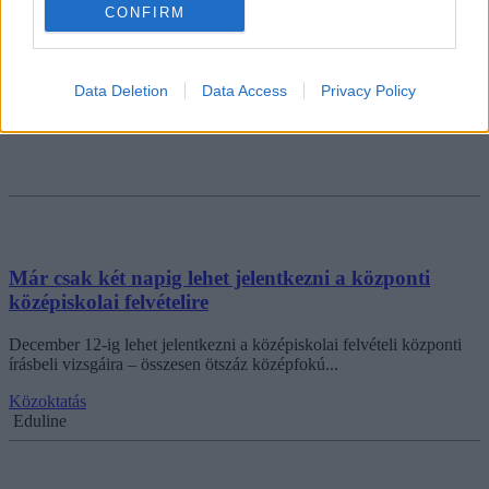
CONFIRM
Data Deletion
Data Access
Privacy Policy
Már csak két napig lehet jelentkezni a központi
középiskolai felvételire
December 12-ig lehet jelentkezni a középiskolai felvételi központi
írásbeli vizsgáira – összesen ötszáz középfokú...
Közoktatás
Eduline