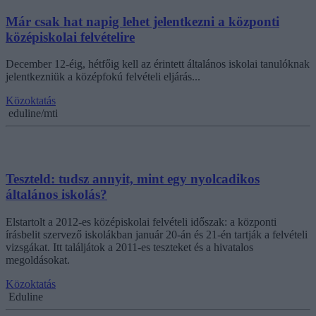
Már csak hat napig lehet jelentkezni a központi
középiskolai felvételire
December 12-éig, hétfőig kell az érintett általános iskolai tanulóknak
jelentkezniük a középfokú felvételi eljárás...
Közoktatás
eduline/mti
Teszteld: tudsz annyit, mint egy nyolcadikos
általános iskolás?
Elstartolt a 2012-es középiskolai felvételi időszak: a központi
írásbelit szervező iskolákban január 20-án és 21-én tartják a felvételi
vizsgákat. Itt találjátok a 2011-es teszteket és a hivatalos
megoldásokat.
Közoktatás
Eduline