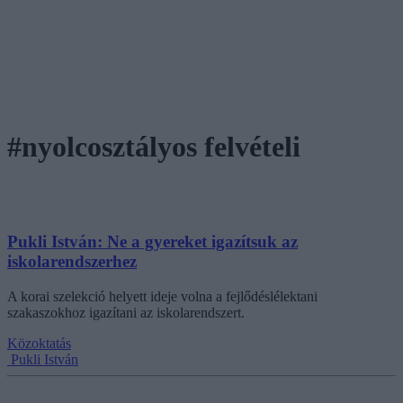
#nyolcosztályos felvételi
Pukli István: Ne a gyereket igazítsuk az
iskolarendszerhez
A korai szelekció helyett ideje volna a fejlődéslélektani
szakaszokhoz igazítani az iskolarendszert.
Közoktatás
Pukli István