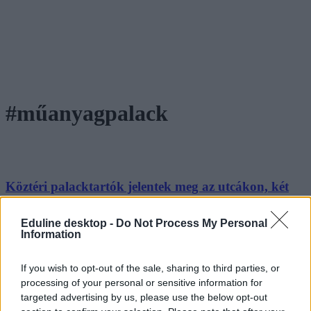
#műanyagpalack
Köztéri palacktartók jelentek meg az utcákon, két
győri egyetemista fejlesztette őket
Eduline desktop -
Do Not Process My Personal
Egy egyetemi beadandóból indult, ma már több magyar város
Information
közterületein találkozhatunk azokkal a palacktartókkal, amiket két, a
győrben végzett hallgató fejlesztett. Céljuk egyszerű: megkönnyíteni
a visszaváltható italcsomagolások elkülönített gyűjtését.
If you wish to opt-out of the sale, sharing to third parties, or
processing of your personal or sensitive information for
Felsőoktatás
targeted advertising by us, please use the below opt-out
Palotás Zsuzsanna