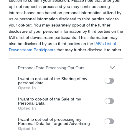
section to confirm your selection. Please note that after your
opt-out request is processed you may continue seeing
interest-based ads based on personal information utilized by
us or personal information disclosed to third parties prior to
Kizárólag csapvizet isznak Bécsben az iskolások:
your opt-out. You may separately opt-out of the further
hatalmas sikert értek el vele
disclosure of your personal information by third parties on the
IAB’s list of downstream participants. This information may
A bevezetett programmal a diákok nem csak új ismereteket
also be disclosed by us to third parties on the
IAB’s List of
szerezhetnek, de a környezetvédelemből is kivehetik a részüket.
Downstream Participants
that may further disclose it to other
third parties.
Közoktatás
Gál Luca
Personal Data Processing Opt Outs
I want to opt-out of the Sharing of my
personal data.
Opted In
I want to opt-out of the Sale of my
Personal Data.
Opted In
I want to opt-out of processing my
Personal Data for Targeted Advertising.
Opted In