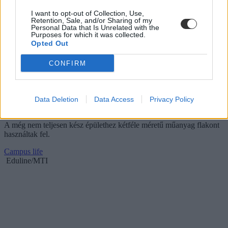
I want to opt-out of Collection, Use,
Retention, Sale, and/or Sharing of my
Personal Data that Is Unrelated with the
Purposes for which it was collected.
Opted Out
CONFIRM
Ez is egy módja az újrahasznosításnak:
Data Deletion
Data Access
Privacy Policy
"palackkönyvtár" épült Afrikában
A még nem teljesen kész épülethez kétféle méretű műanyag flakont
használtak fel.
Campus life
Eduline/MTI