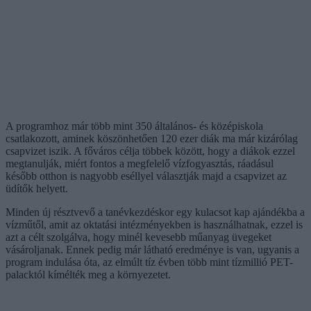
A programhoz már több mint 350 általános- és középiskola
csatlakozott, aminek köszönhetően 120 ezer diák ma már kizárólag
csapvizet iszik. A főváros célja többek között, hogy a diákok ezzel
megtanulják, miért fontos a megfelelő vízfogyasztás, ráadásul
később otthon is nagyobb eséllyel választják majd a csapvizet az
üdítők helyett.
Minden új résztvevő a tanévkezdéskor egy kulacsot kap ajándékba a
vízműtől, amit az oktatási intézményekben is használhatnak, ezzel is
azt a célt szolgálva, hogy minél kevesebb műanyag üvegeket
vásároljanak. Ennek pedig már látható eredménye is van, ugyanis a
program indulása óta, az elmúlt tíz évben több mint tízmillió PET-
palacktól kímélték meg a környezetet.