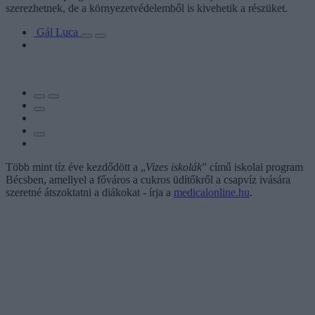
szerezhetnek, de a környezetvédelemből is kivehetik a részüket.
Gál Luca
Több mint tíz éve kezdődött a „
Vizes iskolák
” című iskolai program
Bécsben, amellyel a főváros a cukros üdítőkről a csapvíz ivására
szeretné átszoktatni a diákokat - írja a
medicalonline.hu
.