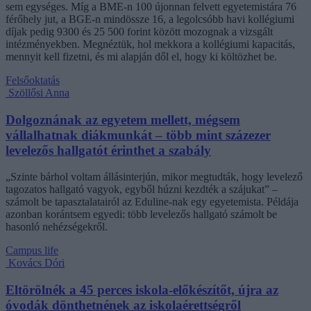
sem egységes. Míg a BME-n 100 újonnan felvett egyetemistára 76
férőhely jut, a BGE-n mindössze 16, a legolcsóbb havi kollégiumi
díjak pedig 9300 és 25 500 forint között mozognak a vizsgált
intézményekben. Megnéztük, hol mekkora a kollégiumi kapacitás,
mennyit kell fizetni, és mi alapján dől el, hogy ki költözhet be.
Felsőoktatás
Szöllősi Anna
Dolgoznának az egyetem mellett, mégsem
vállalhatnak diákmunkát – több mint százezer
levelezős hallgatót érinthet a szabály
„Szinte bárhol voltam állásinterjún, mikor megtudták, hogy levelező
tagozatos hallgató vagyok, egyből húzni kezdték a szájukat” –
számolt be tapasztalatairól az Eduline-nak egy egyetemista. Példája
azonban korántsem egyedi: több levelezős hallgató számolt be
hasonló nehézségekről.
Campus life
Kovács Dóri
Eltörölnék a 45 perces iskola-előkészítőt, újra az
óvodák dönthetnének az iskolaérettségről