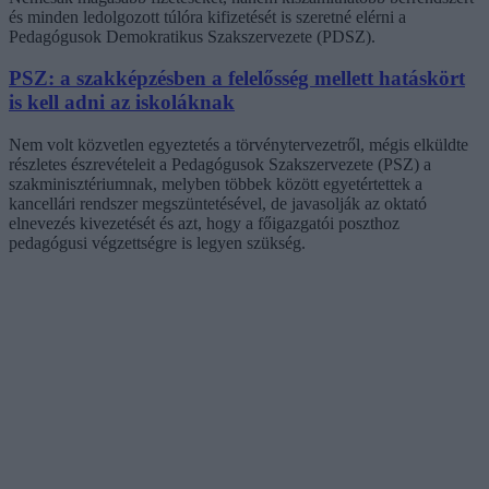
és minden ledolgozott túlóra kifizetését is szeretné elérni a
Pedagógusok Demokratikus Szakszervezete (PDSZ).
PSZ: a szakképzésben a felelősség mellett hatáskört
is kell adni az iskoláknak
Nem volt közvetlen egyeztetés a törvénytervezetről, mégis elküldte
részletes észrevételeit a Pedagógusok Szakszervezete (PSZ) a
szakminisztériumnak, melyben többek között egyetértettek a
kancellári rendszer megszüntetésével, de javasolják az oktató
elnevezés kivezetését és azt, hogy a főigazgatói poszthoz
pedagógusi végzettségre is legyen szükség.