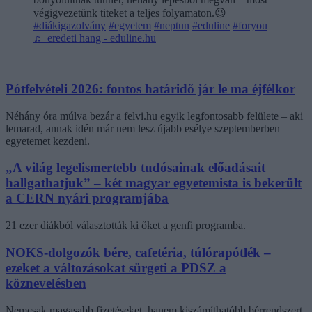
végigvezetünk titeket a teljes folyamaton.😉
#diákigazolvány
#egyetem
#neptun
#eduline
#foryou
♬ eredeti hang - eduline.hu
Pótfelvételi 2026: fontos határidő jár le ma éjfélkor
Néhány óra múlva bezár a felvi.hu egyik legfontosabb felülete – aki
lemarad, annak idén már nem lesz újabb esélye szeptemberben
egyetemet kezdeni.
„A világ legelismertebb tudósainak előadásait
hallgathatjuk” – két magyar egyetemista is bekerült
a CERN nyári programjába
21 ezer diákból választották ki őket a genfi programba.
NOKS-dolgozók bére, cafetéria, túlórapótlék –
ezeket a változásokat sürgeti a PDSZ a
köznevelésben
Nemcsak magasabb fizetéseket, hanem kiszámíthatóbb bérrendszert