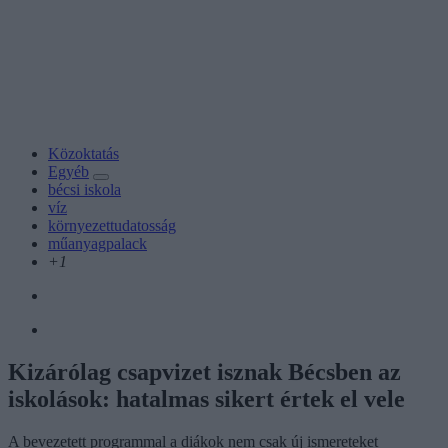
Közoktatás
Egyéb
bécsi iskola
víz
környezettudatosság
műanyagpalack
+1
Kizárólag csapvizet isznak Bécsben az
iskolások: hatalmas sikert értek el vele
A bevezetett programmal a diákok nem csak új ismereteket