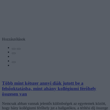
Hozzászólások
Több mint kétszer annyi diák jutott be a
felsőoktatásba, mint ahány kollégiumi férőhely
összesen van
Nemcsak abban vannak jelentős különbségek az egyetemek között,
hogy hány kollégiumi férőhely jut a hallgatókra, a térítési díj összege