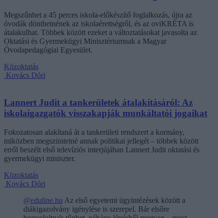
Megszűnhet a 45 perces iskola-előkészítő foglalkozás, újra az
óvodák dönthetnének az iskolaérettségről, és az oviKRÉTA is
átalakulhat. Többek között ezeket a változtatásokat javasolta az
Oktatási és Gyermekügyi Minisztériumnak a Magyar
Óvodapedagógiai Egyesület.
Közoktatás
Kovács Dóri
Lannert Judit a tankerületek átalakításáról: Az
iskolaigazgatók visszakapják munkáltatói jogaikat
Fokozatosan alakítaná át a tankerületi rendszert a kormány,
miközben megszüntetné annak politikai jellegét – többek között
erről beszélt első televíziós interjújában Lannert Judit oktatási és
gyermekügyi miniszter.
Közoktatás
Kovács Dóri
@eduline.hu
Az első egyetemi ügyintézések között a
diákigazolvány igénylése is szerepel. Bár elsőre
bonyolultnak tűnhet, néhány lépésből megvan – most