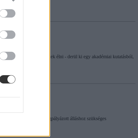
kan külföldön szeretnének élni - derül ki egy akadémiai kutatásból,
 idegen nyelven, és a megpályázott álláshoz szükséges