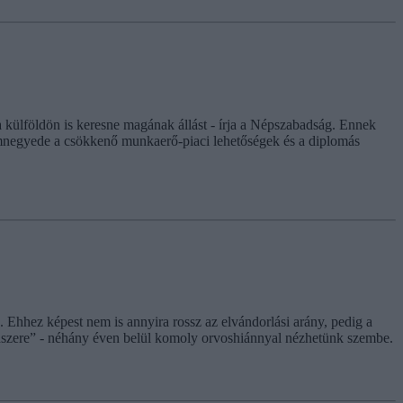
 külföldön is keresne magának állást - írja a Népszabadság. Ennek
omnegyede a csökkenő munkaerő-piaci lehetőségek és a diplomás
 Ehhez képest nem is annyira rossz az elvándorlási arány, pedig a
dszere” - néhány éven belül komoly orvoshiánnyal nézhetünk szembe.