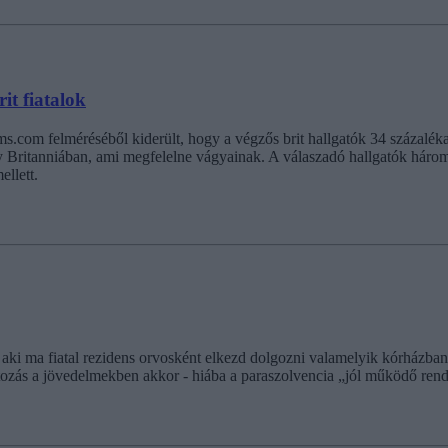
it fiatalok
s.com felméréséből kiderült, hogy a végzős brit hallgatók 34 százaléka
gy Britanniában, ami megfelelne vágyainak. A válaszadó hallgatók hár
llett.
aki ma fiatal rezidens orvosként elkezd dolgozni valamelyik kórházban.
tozás a jövedelmekben akkor - hiába a paraszolvencia „jól működő ren