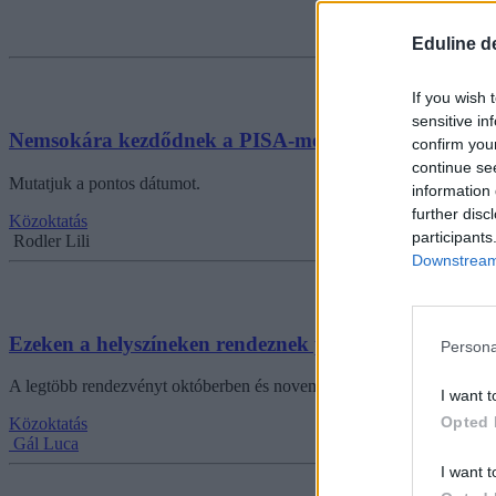
Eduline d
If you wish 
sensitive in
Nemsokára kezdődnek a PISA-mérések országszerte
confirm you
continue se
Mutatjuk a pontos dátumot.
information 
further disc
Közoktatás
participants
Rodler Lili
Downstream 
Ezeken a helyszíneken rendeznek pályaválasztási kiál
Persona
A legtöbb rendezvényt októberben és novemberben szervezik.
I want t
Opted 
Közoktatás
Gál Luca
I want t