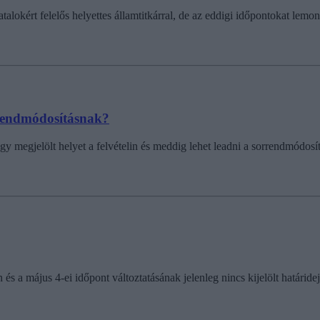
talokért felelős helyettes államtitkárral, de az eddigi időpontokat lemo
rrendmódosításnak?
gy megjelölt helyet a felvételin és meddig lehet leadni a sorrendmódos
n és a május 4-ei időpont változtatásának jelenleg nincs kijelölt határidej