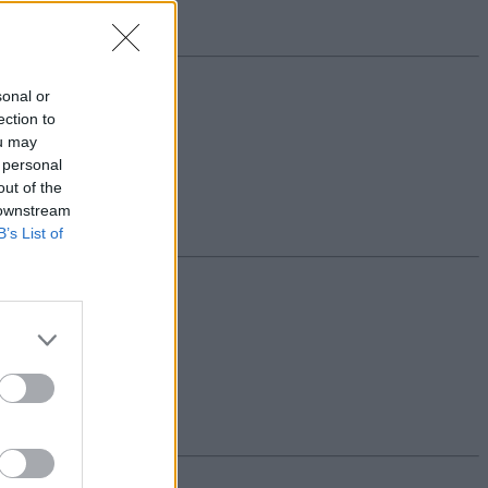
sonal or
ection to
ou may
 personal
out of the
 downstream
B’s List of