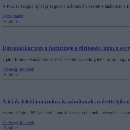
A PSZ Országos Ifjúsági Tagozata március óta szeretne találkozni a fia
Közoktatás
Eduline
Ugyanakkor van a határideje a törlésnek, mint a so
Újabb fontos olvasói kérdésre válaszolunk, meddig lehet törölni egy-e
Érettségi-felvételi
Eduline
A 65 év feletti tanárokra is számítanak az érettségiken
Az érettségin a 65 év feletti tanárok is részt vehetnek a vizsgáztatásba
Érettségi-felvételi
Eduline