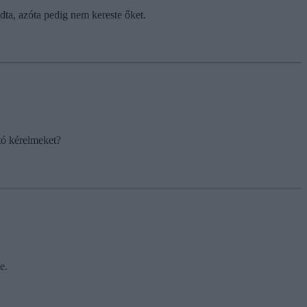
ndta, azóta pedig nem kereste őket.
ító kérelmeket?
e.