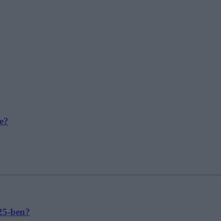
re?
025-ben?