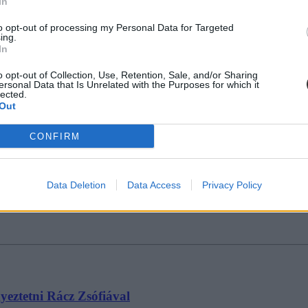
In
to opt-out of processing my Personal Data for Targeted
svári Pál Gimnázium leváltott igazgatójáért
ing.
In
tott igazgatójáért szervezett tüntetés célját.
o opt-out of Collection, Use, Retention, Sale, and/or Sharing
ersonal Data that Is Unrelated with the Purposes for which it
lected.
Out
CONFIRM
fiatal tanárokkal
szeretett volna találkozni Rácz Zsófiával, a fiatalokért felelős helye
Data Deletion
Data Access
Privacy Policy
ás.
yeztetni Rácz Zsófiával