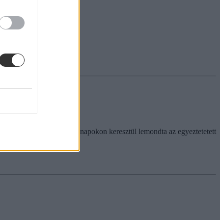
ttes államtitkár azonban hónapokon keresztül lemondta az egyeztetetett