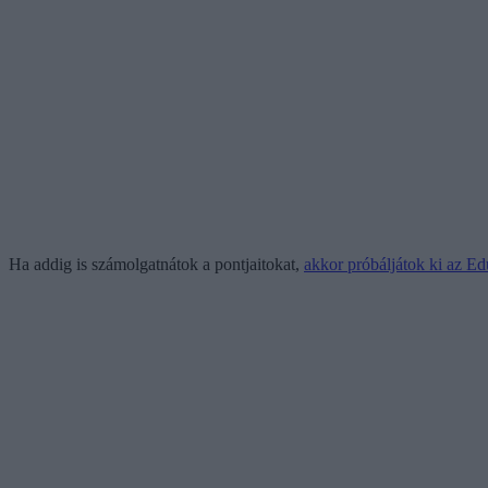
Ha addig is számolgatnátok a pontjaitokat,
akkor próbáljátok ki az Edu