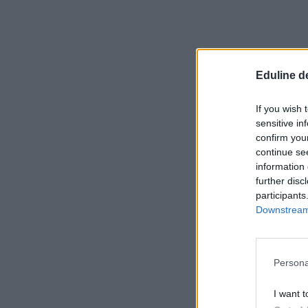
Eduline d
If you wish 
sensitive in
confirm you
continue se
information 
further disc
participants
Downstream 
Persona
I want t