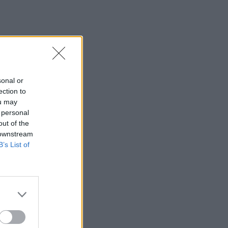
sonal or
ection to
ou may
 personal
out of the
 downstream
B’s List of