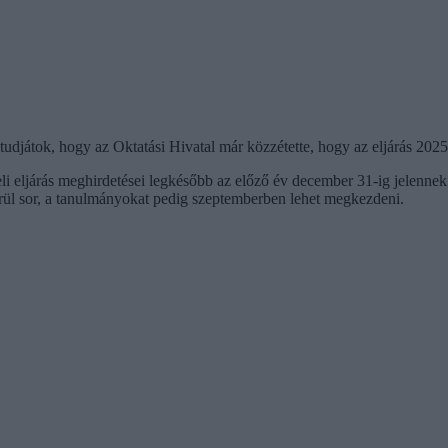
a tudjátok, hogy az Oktatási Hivatal már közzétette, hogy az eljárás 202
i eljárás meghirdetései legkésőbb az előző év december 31-ig jelennek 
kerül sor, a tanulmányokat pedig szeptemberben lehet megkezdeni.