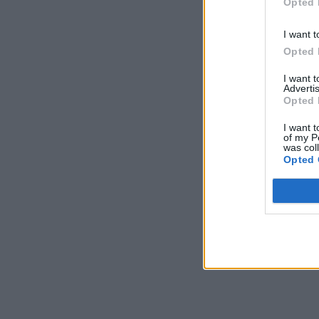
Opted 
I want t
Opted 
I want 
Advertis
Opted 
I want t
of my P
was col
Opted 