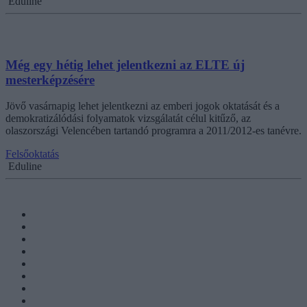
Eduline
Még egy hétig lehet jelentkezni az ELTE új
mesterképzésére
Jövő vasárnapig lehet jelentkezni az emberi jogok oktatását és a
demokratizálódási folyamatok vizsgálatát célul kitűző, az
olaszországi Velencében tartandó programra a 2011/2012-es tanévre.
Felsőoktatás
Eduline