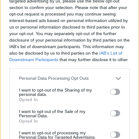
targeted advertising by us, please use the below opt-out
section to confirm your selection. Please note that after your
opt-out request is processed you may continue seeing
interest-based ads based on personal information utilized by
us or personal information disclosed to third parties prior to
your opt-out. You may separately opt-out of the further
disclosure of your personal information by third parties on the
Meglepetés: Szombathelyen is lesz ELTE
IAB’s list of downstream participants. This information may
also be disclosed by us to third parties on the
IAB’s List of
A nehézségekkel küzdő szombathelyi egyetem beolvad az Eötvös
Downstream Participants
that may further disclose it to other
Loránd Tudományegyetembe - jelentette be az oktatásért felelős
third parties.
államtitkár.
Personal Data Processing Opt Outs
Felsőoktatás
Eduline
I want to opt-out of the Sharing of my
personal data.
Opted In
I want to opt-out of the Sale of my
Personal Data.
Opted In
I want to opt-out of processing my
Personal Data for Targeted Advertising.