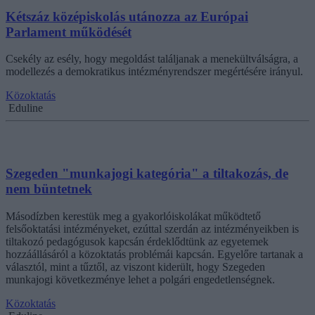
Kétszáz középiskolás utánozza az Európai
Parlament működését
Csekély az esély, hogy megoldást találjanak a menekültválságra, a
modellezés a demokratikus intézményrendszer megértésére irányul.
Közoktatás
Eduline
Szegeden "munkajogi kategória" a tiltakozás, de
nem büntetnek
Másodízben kerestük meg a gyakorlóiskolákat működtető
felsőoktatási intézményeket, ezúttal szerdán az intézményeikben is
tiltakozó pedagógusok kapcsán érdeklődtünk az egyetemek
hozzáállásáról a közoktatás problémái kapcsán. Egyelőre tartanak a
választól, mint a tűztől, az viszont kiderült, hogy Szegeden
munkajogi következménye lehet a polgári engedetlenségnek.
Közoktatás