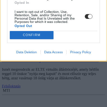
Opted In
I want to opt-out of Collection, Use,
Retention, Sale, and/or Sharing of my
Personal Data that Is Unrelated with the
Purposes for which it was collected.
Opted Out
CONFIRM
Data Deletion
Data Access
Privacy Policy
Az otthonodban segít az ELTE az álláskeresésben
Ismét megrendezik az ELTE virtuális állásbörzéjét, amely hétfőn
reggel 10 órakor "nyitja meg kapuit" és most először egy teljes
hétig, azaz vasárnap 18 óráig várja az álláskeresőket.
Felsőoktatás
MTI