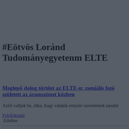
#Eötvös Loránd
Tudományegyetenm ELTE
Meglepő dolog történt az ELTE-n: zseniális fotó
született az áramszünet közben
Azért valljuk be, ritka, hogy valakik ennyire szeretnének tanulni
Felsőoktatás
Eduline