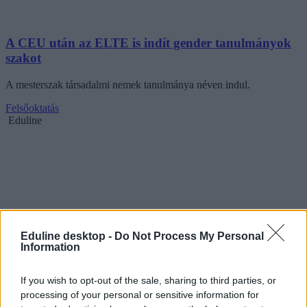
A CEU után az ELTE is indít gender tanulmányok
szakot
A mesterszak társadalmi nemek tanulmánya néven indul.
Felsőoktatás
Eduline
Eduline desktop -
Do Not Process My Personal
Information
If you wish to opt-out of the sale, sharing to third parties, or
processing of your personal or sensitive information for