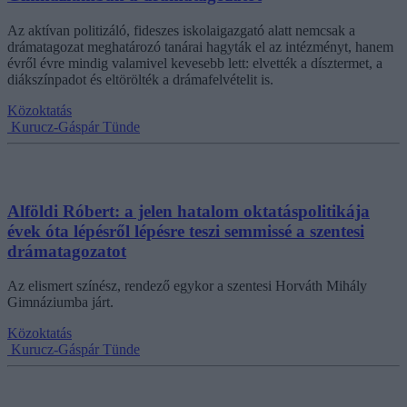
Az aktívan politizáló, fideszes iskolaigazgató alatt nemcsak a
drámatagozat meghatározó tanárai hagyták el az intézményt, hanem
évről évre mindig valamivel kevesebb lett: elvették a dísztermet, a
diákszínpadot és eltörölték a drámafelvételit is.
Közoktatás
Kurucz-Gáspár Tünde
Alföldi Róbert: a jelen hatalom oktatáspolitikája
évek óta lépésről lépésre teszi semmissé a szentesi
drámatagozatot
Az elismert színész, rendező egykor a szentesi Horváth Mihály
Gimnáziumba járt.
Közoktatás
Kurucz-Gáspár Tünde