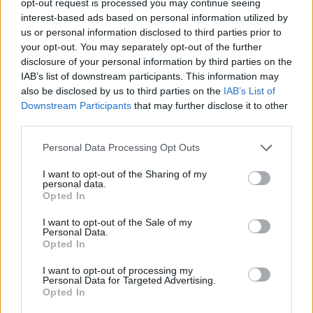
opt-out request is processed you may continue seeing
interest-based ads based on personal information utilized by
us or personal information disclosed to third parties prior to
your opt-out. You may separately opt-out of the further
disclosure of your personal information by third parties on the
IAB’s list of downstream participants. This information may
also be disclosed by us to third parties on the
IAB’s List of
Downstream Participants
that may further disclose it to other
third parties.
Personal Data Processing Opt Outs
I want to opt-out of the Sharing of my
personal data.
Opted In
Pintér Sándor személyesen fog utánajárni annak, mi
történt a szentesi drámatagozattal
I want to opt-out of the Sale of my
Personal Data.
Opted In
Január 15-ig választ ígért Tóth Endre momentumos képviselő
kérdéseire a szentesi Horváth Mihály Gimnáziumban történtekkel
I want to opt-out of processing my
kapcsolatban.
Personal Data for Targeted Advertising.
Opted In
Közoktatás
Székács Linda