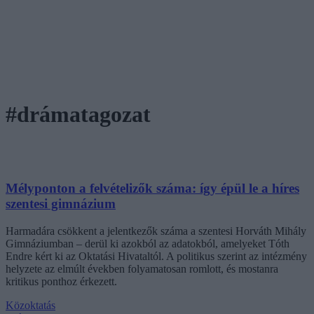
#drámatagozat
Mélyponton a felvételizők száma: így épül le a híres
szentesi gimnázium
Harmadára csökkent a jelentkezők száma a szentesi Horváth Mihály
Gimnáziumban – derül ki azokból az adatokból, amelyeket Tóth
Endre kért ki az Oktatási Hivataltól. A politikus szerint az intézmény
helyzete az elmúlt években folyamatosan romlott, és mostanra
kritikus ponthoz érkezett.
Közoktatás