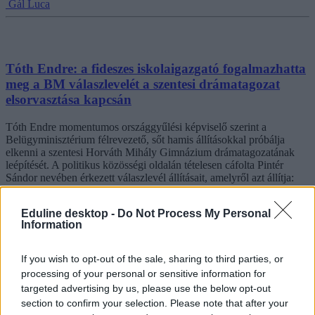
Gál Luca
Tóth Endre: a fideszes iskolaigazgató fogalmazhatta
meg a BM válaszlevelét a szentesi drámatagozat
elsorvasztása kapcsán
Tóth Endre momentumos országgyűlési képviselő szerint a
Belügyminisztérium félrevezető, sőt hamis állításokkal próbálja
elkenni a szentesi Horváth Mihály Gimnázium drámatagozatának
leépítését. A politikus közösségi oldalán tételesen cáfolta Pintér
Sándor nevében érkezett válaszlevél állításait, amelyről azt állítja:
valójában az iskola fideszes igazgatónője fogalmazta.
Eduline desktop -
Do Not Process My Personal
Közoktatás
Information
Kurucz-Gáspár Tünde
If you wish to opt-out of the sale, sharing to third parties, or
processing of your personal or sensitive information for
targeted advertising by us, please use the below opt-out
section to confirm your selection. Please note that after your