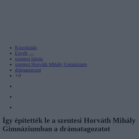
Közoktatás
Egyéb
szentesi iskola
szentesi Horváth Mihály Gimnázium
drámatagozat
+0
Így építették le a szentesi Horváth Mihály
Gimnáziumban a drámatagozatot