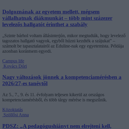
Dolgoznának az egyetem mellett, mégsem
vállalhatnak diákmunkát – több mint százezer
levelezős hallgatót érinthet a szabály
„Szinte bárhol voltam állásinterjún, mikor megtudták, hogy levelező
tagozatos hallgató vagyok, egyből húzni kezdték a szájukat” –
számolt be tapasztalatairól az Eduline-nak egy egyetemista. Példája
azonban korántsem egyedi.
Campus life
Kovács Dóri
Nagy változások jönnek a kompetenciamérésben a
2026/27-es tanévtől
Az 5., 7., 9. és 11. évfolyam teljesen kikerül az országos
kompetenciamérésből, és több tárgy mérése is megszűnik.
Közoktatás
Szöllősi Anna
PDSZ: „A pedagógushiányt nem elrejteni kell,