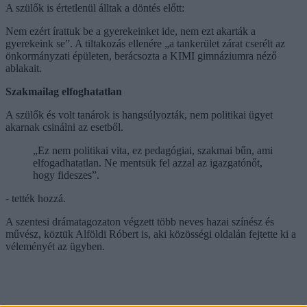
A szülők is értetlenül álltak a döntés előtt:
Nem ezért írattuk be a gyerekeinket ide, nem ezt akarták a
gyerekeink se”. A tiltakozás ellenére „a tankerület zárat cserélt az
önkormányzati épületen, berácsozta a KIMI gimnáziumra néző
ablakait.
Szakmailag elfoghatatlan
A szülők és volt tanárok is hangsúlyozták, nem politikai ügyet
akarnak csinálni az esetből.
„Ez nem politikai vita, ez pedagógiai, szakmai bűn, ami
elfogadhatatlan. Ne mentsük fel azzal az igazgatónőt,
hogy fideszes”.
- tették hozzá.
A szentesi drámatagozaton végzett több neves hazai színész és
művész, köztük Alföldi Róbert is, aki közösségi oldalán fejtette ki a
véleményét az ügyben.