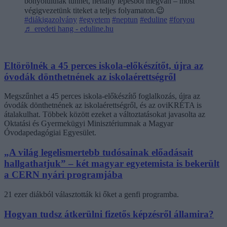
bonyolultnak tűnhet, néhány lépésből megvan – most
végigvezetünk titeket a teljes folyamaton.😉
#diákigazolvány
#egyetem
#neptun
#eduline
#foryou
♬ eredeti hang - eduline.hu
Eltörölnék a 45 perces iskola-előkészítőt, újra az
óvodák dönthetnének az iskolaérettségről
Megszűnhet a 45 perces iskola-előkészítő foglalkozás, újra az
óvodák dönthetnének az iskolaérettségről, és az oviKRÉTA is
átalakulhat. Többek között ezeket a változtatásokat javasolta az
Oktatási és Gyermekügyi Minisztériumnak a Magyar
Óvodapedagógiai Egyesület.
„A világ legelismertebb tudósainak előadásait
hallgathatjuk” – két magyar egyetemista is bekerült
a CERN nyári programjába
21 ezer diákból választották ki őket a genfi programba.
Hogyan tudsz átkerülni fizetős képzésről államira?