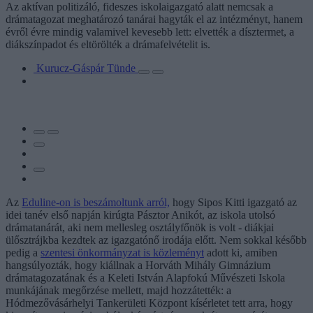
Az aktívan politizáló, fideszes iskolaigazgató alatt nemcsak a
drámatagozat meghatározó tanárai hagyták el az intézményt, hanem
évről évre mindig valamivel kevesebb lett: elvették a dísztermet, a
diákszínpadot és eltörölték a drámafelvételit is.
Kurucz-Gáspár Tünde
Az
Eduline-on is beszámoltunk arról,
hogy Sipos Kitti igazgató az
idei tanév első napján kirúgta Pásztor Anikót, az iskola utolsó
drámatanárát, aki nem mellesleg osztályfőnök is volt - diákjai
ülősztrájkba kezdtek az igazgatónő irodája előtt. Nem sokkal később
pedig a
szentesi önkormányzat is közleményt
adott ki, amiben
hangsúlyozták, hogy kiállnak a Horváth Mihály Gimnázium
drámatagozatának és a Keleti István Alapfokú Művészeti Iskola
munkájának megőrzése mellett, majd hozzátették: a
Hódmezővásárhelyi Tankerületi Központ kísérletet tett arra, hogy