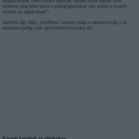
beigazolódott, miért kellett eljönnie, hiszen azóta sokkal több
mindent meg lehet tenni a pedagógusokkal. Aki szúrja a vezetés
szemét, az elpakolható”.
Szebeni úgy látja: „korábban Szentes maga a mennyország volt,
mostanra pedig csak egyértelmű bosszúkat lát”.
Rácsok kerültek az ablakokra