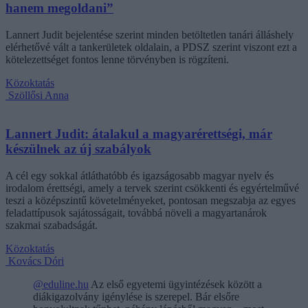
hanem megoldani”
Lannert Judit bejelentése szerint minden betöltetlen tanári álláshely
elérhetővé vált a tankerületek oldalain, a PDSZ szerint viszont ezt a
kötelezettséget fontos lenne törvényben is rögzíteni.
Közoktatás
Szöllősi Anna
Lannert Judit: átalakul a magyarérettségi, már
készülnek az új szabályok
A cél egy sokkal átláthatóbb és igazságosabb magyar nyelv és
irodalom érettségi, amely a tervek szerint csökkenti és egyértelművé
teszi a középszintű követelményeket, pontosan megszabja az egyes
feladattípusok sajátosságait, továbbá növeli a magyartanárok
szakmai szabadságát.
Közoktatás
Kovács Dóri
@eduline.hu
Az első egyetemi ügyintézések között a
diákigazolvány igénylése is szerepel. Bár elsőre