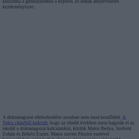
kiszorítsa a gimnáziumból a képzést, és annak átszervezését
kezdeményezze.
A drámatagozat ellehetlenítése azonban nem most kezdődött.
A
Telex cikkéből kiderült
, hogy az elmúlt években sorra hagyták el az
iskolát a drámatagozat kulcstanárai, köztük Matos Ibolya, Szebeni
Zoltán és Békési Eszter. Matos szerint Pásztor esetével