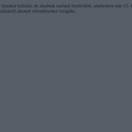
jszakai bulizást, de akadnak európai fesztiválok, amelyeken már 15–16 é
ulizásról alkotott véleményeket vizsgálta.