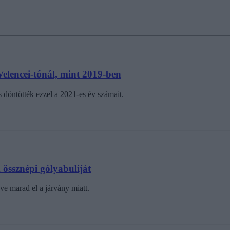
elencei-tónál, mint 2019-ben
s döntötték ezzel a 2021-es év számait.
össznépi gólyabuliját
ve marad el a járvány miatt.