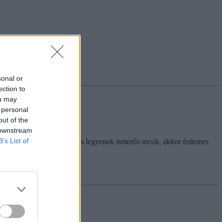
ny.
sonal or
ection to
ou may
 personal
out of the
 downstream
B’s List of
hogy már a gólyatáborban is legyenek ismerős arcok, akkor érdemes