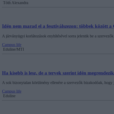
Tóth Alexandra
Idén nem marad el a fesztiválszezon: többek között a
A járványügyi korlátozások enyhítésével sorra jelentik be a szervezők
Campus life
Eduline/MTI
Ha kisebb is lesz, de a tervek szerint idén megrendezik
A sok bizonytalan körülmény ellenére a szervezők bizakodóak, hogy j
Campus life
Eduline