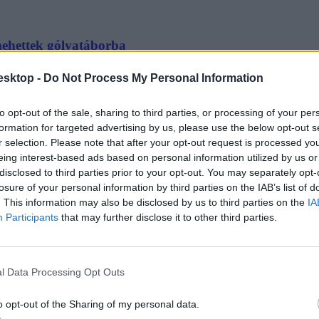
 mehettek gólyatáborba
zigorú feltételhez kötik a részvételt: mindenkinek kell oltási igazolvá
esktop -
Do Not Process My Personal Information
to opt-out of the sale, sharing to third parties, or processing of your per
formation for targeted advertising by us, please use the below opt-out s
r selection. Please note that after your opt-out request is processed y
eing interest-based ads based on personal information utilized by us or
disclosed to third parties prior to your opt-out. You may separately opt-
rvezik a bulikat az elsőéveseknek
losure of your personal information by third parties on the IAB’s list of
. This information may also be disclosed by us to third parties on the
IA
ár meghirdették az első gólyatalálkozókat és bulikat. Ha szeretnétek, 
 amint megtudunk újabb eseményeket, frissítjük a cikket.
Participants
that may further disclose it to other third parties.
l Data Processing Opt Outs
o opt-out of the Sharing of my personal data.