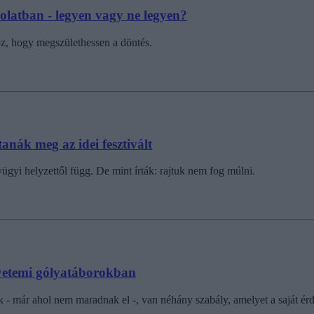
solatban - legyen vagy ne legyen?
hoz, hogy megszülethessen a döntés.
nák meg az idei fesztivált
ügyi helyzettől függ. De mint írták: rajtuk nem fog múlni.
gyetemi gólyatáborokban
k - már ahol nem maradnak el -, van néhány szabály, amelyet a saját é