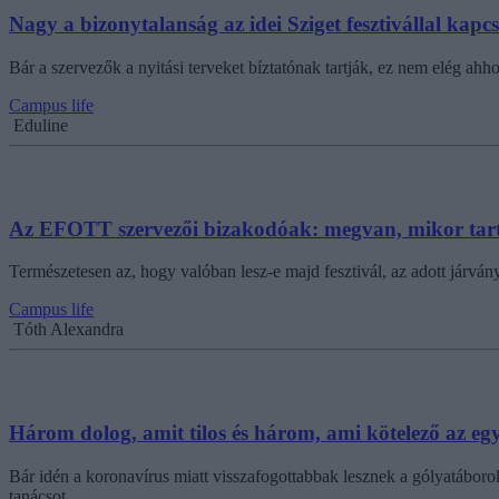
Nagy a bizonytalanság az idei Sziget fesztivállal kapc
Bár a szervezők a nyitási terveket bíztatónak tartják, ez nem elég ah
Campus life
Eduline
Az EFOTT szervezői bizakodóak: megvan, mikor tarta
Természetesen az, hogy valóban lesz-e majd fesztivál, az adott járvány
Campus life
Tóth Alexandra
Három dolog, amit tilos és három, ami kötelező az e
Bár idén a koronavírus miatt visszafogottabbak lesznek a gólyatáboro
tanácsot.