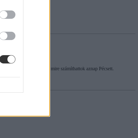
al. Most azt mutatjuk meg, mire számíthattok aznap Pécsett.