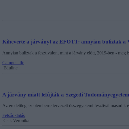
Kiheverte a járványt az EFOTT: annyian buliztak a V
Annyian buliztak a fesztiválon, mint a járvány előtt, 2019-ben - meg i
Campus life
Eduline
A járvány miatt lefújták a Szegedi Tudományegyetem 
Az eredetileg szeptemberre tervezett összegyetemi fesztivál második é
Felsőoktatás
Csik Veronika