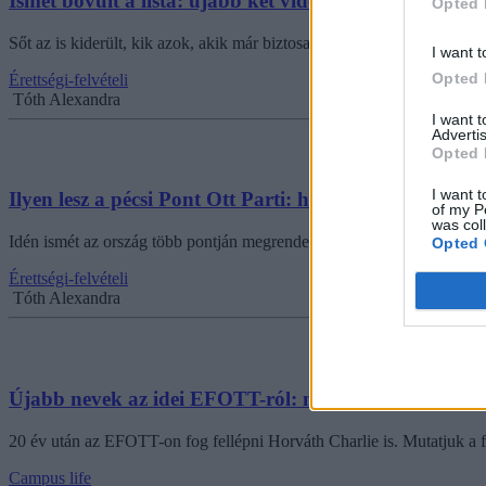
Ismét bővült a lista: újabb két vidéki helyszínen hir
Opted 
Sőt az is kiderült, kik azok, akik már biztosan fellépnek a fővárosi part
I want t
Opted 
Érettségi-felvételi
Tóth Alexandra
I want 
Advertis
Opted 
I want t
Ilyen lesz a pécsi Pont Ott Parti: helyszín és program
of my P
was col
Idén ismét az ország több pontján megrendezik a ponthatárváró bulikat
Opted 
Érettségi-felvételi
Tóth Alexandra
Újabb nevek az idei EFOTT-ról: majdnem teljes a fell
20 év után az EFOTT-on fog fellépni Horváth Charlie is. Mutatjuk a f
Campus life