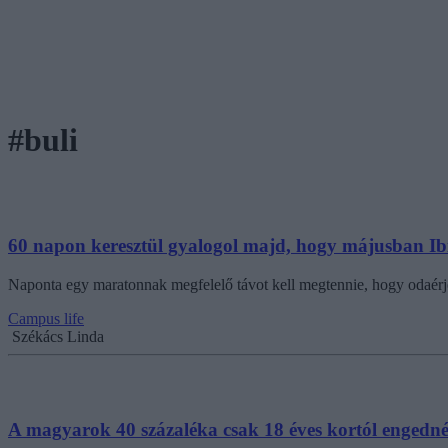
#buli
60 napon keresztül gyalogol majd, hogy májusban Ibiz
Naponta egy maratonnak megfelelő távot kell megtennie, hogy odaérje
Campus life
Székács Linda
A magyarok 40 százaléka csak 18 éves kortól engedné 