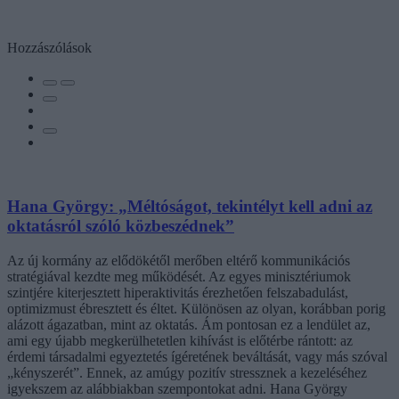
Hozzászólások
Hana György: „Méltóságot, tekintélyt kell adni az
oktatásról szóló közbeszédnek”
Az új kormány az elődökétől merőben eltérő kommunikációs
stratégiával kezdte meg működését. Az egyes minisztériumok
szintjére kiterjesztett hiperaktivitás érezhetően felszabadulást,
optimizmust ébresztett és éltet. Különösen az olyan, korábban porig
alázott ágazatban, mint az oktatás. Ám pontosan ez a lendület az,
ami egy újabb megkerülhetetlen kihívást is előtérbe rántott: az
érdemi társadalmi egyeztetés ígéretének beváltását, vagy más szóval
„kényszerét”. Ennek, az amúgy pozitív stressznek a kezeléséhez
igyekszem az alábbiakban szempontokat adni. Hana György