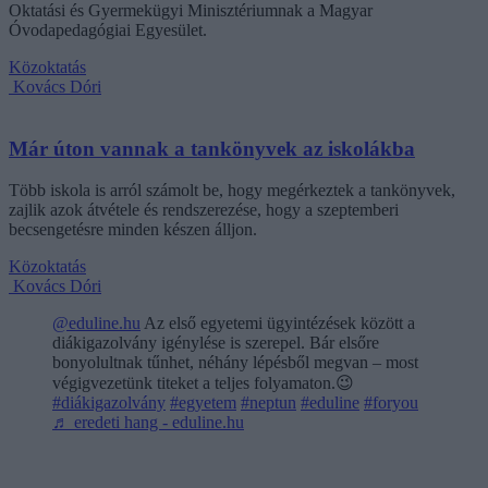
Oktatási és Gyermekügyi Minisztériumnak a Magyar
Óvodapedagógiai Egyesület.
Közoktatás
Kovács Dóri
Már úton vannak a tankönyvek az iskolákba
Több iskola is arról számolt be, hogy megérkeztek a tankönyvek,
zajlik azok átvétele és rendszerezése, hogy a szeptemberi
becsengetésre minden készen álljon.
Közoktatás
Kovács Dóri
@eduline.hu
Az első egyetemi ügyintézések között a
diákigazolvány igénylése is szerepel. Bár elsőre
bonyolultnak tűnhet, néhány lépésből megvan – most
végigvezetünk titeket a teljes folyamaton.😉
#diákigazolvány
#egyetem
#neptun
#eduline
#foryou
♬ eredeti hang - eduline.hu