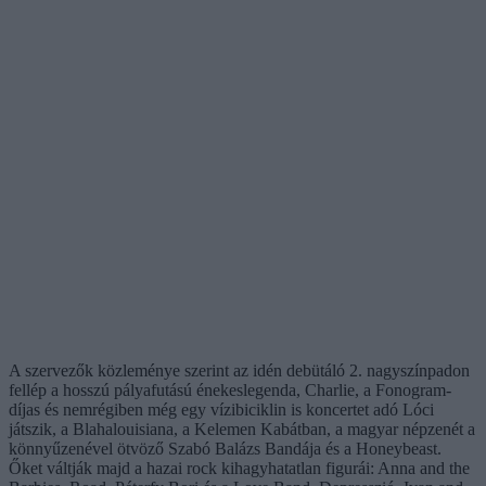
A szervezők közleménye szerint az idén debütáló 2. nagyszínpadon
fellép a hosszú pályafutású énekeslegenda, Charlie, a Fonogram-
díjas és nemrégiben még egy vízibiciklin is koncertet adó Lóci
játszik, a Blahalouisiana, a Kelemen Kabátban, a magyar népzenét a
könnyűzenével ötvöző Szabó Balázs Bandája és a Honeybeast.
Őket váltják majd a hazai rock kihagyhatatlan figurái: Anna and the