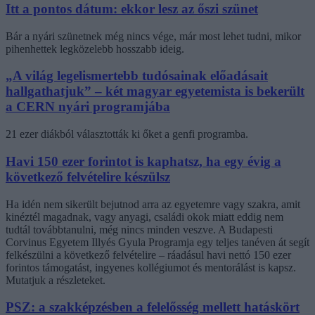
Itt a pontos dátum: ekkor lesz az őszi szünet
Bár a nyári szünetnek még nincs vége, már most lehet tudni, mikor
pihenhettek legközelebb hosszabb ideig.
„A világ legelismertebb tudósainak előadásait
hallgathatjuk” – két magyar egyetemista is bekerült
a CERN nyári programjába
21 ezer diákból választották ki őket a genfi programba.
Havi 150 ezer forintot is kaphatsz, ha egy évig a
következő felvételire készülsz
Ha idén nem sikerült bejutnod arra az egyetemre vagy szakra, amit
kinéztél magadnak, vagy anyagi, családi okok miatt eddig nem
tudtál továbbtanulni, még nincs minden veszve. A Budapesti
Corvinus Egyetem Illyés Gyula Programja egy teljes tanéven át segít
felkészülni a következő felvételire – ráadásul havi nettó 150 ezer
forintos támogatást, ingyenes kollégiumot és mentorálást is kapsz.
Mutatjuk a részleteket.
PSZ: a szakképzésben a felelősség mellett hatáskört