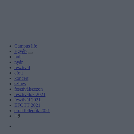
Campus life
Egyéb
buli
nyár
fesztivál
efott
koncert
színes
fesztiválszezon
fesztiválok 2021
fesztivál 2021
EFOTT 2021
efott fellépők 2021
+8