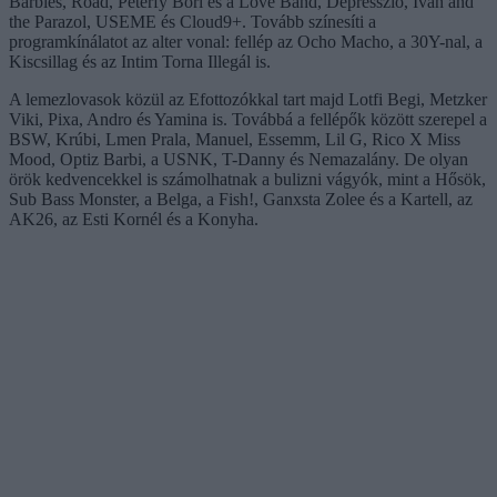
Barbies, Road, Péterfy Bori és a Love Band, Depresszió, Ivan and
the Parazol, USEME és Cloud9+. Tovább színesíti a
programkínálatot az alter vonal: fellép az Ocho Macho, a 30Y-nal, a
Kiscsillag és az Intim Torna Illegál is.
A lemezlovasok közül az Efottozókkal tart majd Lotfi Begi, Metzker
Viki, Pixa, Andro és Yamina is. Továbbá a fellépők között szerepel a
BSW, Krúbi, Lmen Prala, Manuel, Essemm, Lil G, Rico X Miss
Mood, Optiz Barbi, a USNK, T-Danny és Nemazalány. De olyan
örök kedvencekkel is számolhatnak a bulizni vágyók, mint a Hősök,
Sub Bass Monster, a Belga, a Fish!, Ganxsta Zolee és a Kartell, az
AK26, az Esti Kornél és a Konyha.