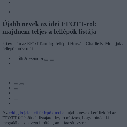
Újabb nevek az idei EFOTT-ról:
majdnem teljes a fellépők listája
20 év után az EFOTT-on fog fellépni Horváth Charlie is. Mutatjuk a
fellépők névsorát.
Tóth Alexandra
Az
eddig bejelentett fellépők mellett
újabb nevek kerültek fel az
EFOTT fellépőinek listájára, így már biztos, hogy mindenki
megtalálja azt a zenei műfajt, amit igazán szeret.