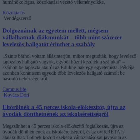
humánökológus, közoktatási vezető véleménycikke.
Közoktatás
Vendégszerző
Dolgoznának az egyetem mellett, mégsem
vállalhatnak diákmunkát – több mint százezer
levelezős hallgatót érinthet a szabály
„Szinte bárhol voltam állásinterjún, mikor megtudták, hogy levelező
tagozatos hallgató vagyok, egyből húzni kezdték a szájukat” –
számolt be tapasztalatairól az Eduline-nak egy egyetemista. Példája
azonban korántsem egyedi: több levelezős hallgató számolt be
hasonló nehézségekről.
Campus life
Kovács Dóri
Eltörölnék a 45 perces iskola-előkészítőt, újra az
óvodák dönthetnének az iskolaérettségről
Megszűnhet a 45 perces iskola-előkészítő foglalkozás, újra az
óvodák dönthetnének az iskolaérettségről, és az oviKRÉTA is
átalakulhat. Többek között ezeket a változtatásokat javasolta az