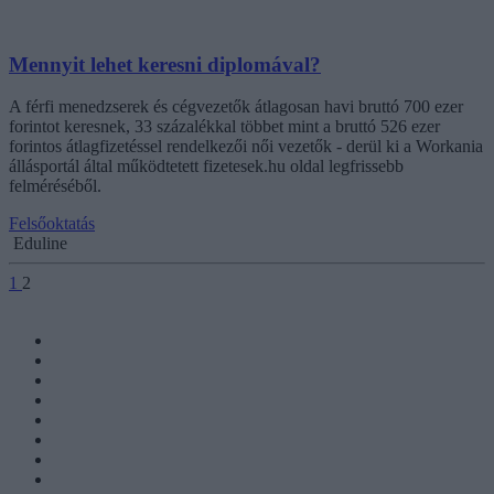
Mennyit lehet keresni diplomával?
A férfi menedzserek és cégvezetők átlagosan havi bruttó 700 ezer
forintot keresnek, 33 százalékkal többet mint a bruttó 526 ezer
forintos átlagfizetéssel rendelkezői női vezetők - derül ki a Workania
állásportál által működtetett fizetesek.hu oldal legfrissebb
felméréséből.
Felsőoktatás
Eduline
1
2