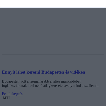
Ennyit lehet keresni Budapesten és vidéken
Budapesten volt a legmagasabb a teljes munkaidőben
foglalkoztatottak havi nettó átlagkeresete tavaly mind a szellemi...
Felnőttképzés
MTI