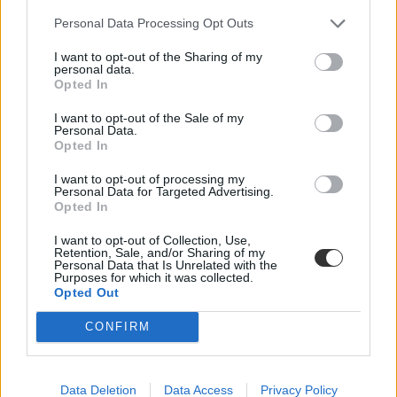
Personal Data Processing Opt Outs
I want to opt-out of the Sharing of my
personal data.
Opted In
Ennyit lehet keresni diploma nélkül: itt van a
I want to opt-out of the Sale of my
Personal Data.
legjobban fizetett területek listája
Opted In
A szellemi munkát még mindig jobban megfizetik a cégek, a
I want to opt-out of processing my
legtöbbet pedig a versenyszférában dolgozók keresnek - derült ki a
Personal Data for Targeted Advertising.
Nemzeti Foglalkoztatási Szolgálat friss statisztikáiból. Az egyetemi
Opted In
diplomások átlagosan kétszázezer forinttal keresnek többet, mint
azok, akik gimnázium vagy szakközépiskola után nem tanultak
I want to opt-out of Collection, Use,
tovább. Itt vannak a részletes adatok.
Retention, Sale, and/or Sharing of my
Personal Data that Is Unrelated with the
Közoktatás
Purposes for which it was collected.
Eduline
Opted Out
CONFIRM
Data Deletion
Data Access
Privacy Policy