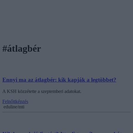
#átlagbér
Ennyi ma az átlagbér: kik kapják a legtöbbet?
A KSH közzétette a szeptemberi adatokat.
Felnőttképzés
eduline/mti