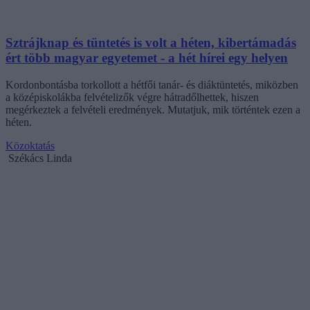
Sztrájknap és tüntetés is volt a héten, kibertámadás
ért több magyar egyetemet - a hét hírei egy helyen
Kordonbontásba torkollott a hétfői tanár- és diáktüntetés, miközben
a középiskolákba felvételizők végre hátradőlhettek, hiszen
megérkeztek a felvételi eredmények. Mutatjuk, mik történtek ezen a
héten.
Közoktatás
Székács Linda