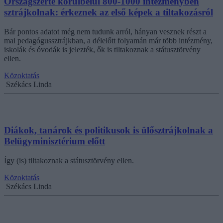
Országszerte körülbelül 800-1000 intézményben
sztrájkolnak: érkeznek az első képek a tiltakozásról
Bár pontos adatot még nem tudunk arról, hányan vesznek részt a
mai pedagógussztrájkban, a délelőtt folyamán már több intézmény,
iskolák és óvodák is jelezték, ők is tiltakoznak a státusztörvény
ellen.
Közoktatás
Székács Linda
Diákok, tanárok és politikusok is ülősztrájkolnak a
Belügyminisztérium előtt
Így (is) tiltakoznak a státusztörvény ellen.
Közoktatás
Székács Linda