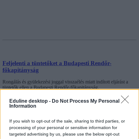
Feljelenti a tüntetőket a Budapesti Rendőr-
főkapitányság
Rongálás és gyülekezési joggal visszaélés miatt indított eljárást a
tüntetők ellen a Budapesti Rendőr-főkapitányság.
Közoktatás
Eduline desktop -
Do Not Process My Personal
Székács Linda
Information
If you wish to opt-out of the sale, sharing to third parties, or
processing of your personal or sensitive information for
targeted advertising by us, please use the below opt-out