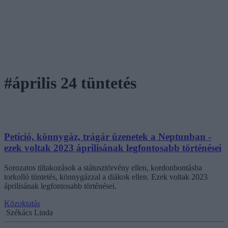
#április 24 tüntetés
Petíció, könnygáz, trágár üzenetek a Neptunban -
ezek voltak 2023 áprilisának legfontosabb történései
Sorozatos tiltakozások a státusztörvény ellen, kordonbontásba
torkolló tüntetés, könnygázzal a diákok ellen. Ezek voltak 2023
áprilisának legfontosabb történései.
Közoktatás
Székács Linda