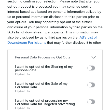
section to confirm your selection. Please note that after your
opt-out request is processed you may continue seeing
interest-based ads based on personal information utilized by
us or personal information disclosed to third parties prior to
your opt-out. You may separately opt-out of the further
disclosure of your personal information by third parties on the
IAB’s list of downstream participants. This information may
also be disclosed by us to third parties on the
IAB’s List of
Downstream Participants
that may further disclose it to other
third parties.
Personal Data Processing Opt Outs
I want to opt-out of the Sharing of my
personal data.
Opted In
Reagált a BRFK: törvényes volt a könnygáz
használata a hétfői kordonbontásnál
I want to opt-out of the Sale of my
Personal Data.
"Jogszerű, szakszerű és arányos" volt a rendőri intézkedés a hétfői
Opted In
kordonbontásnál.
I want to opt-out of processing my
Közoktatás
Personal Data for Targeted Advertising.
Székács Linda
Opted In