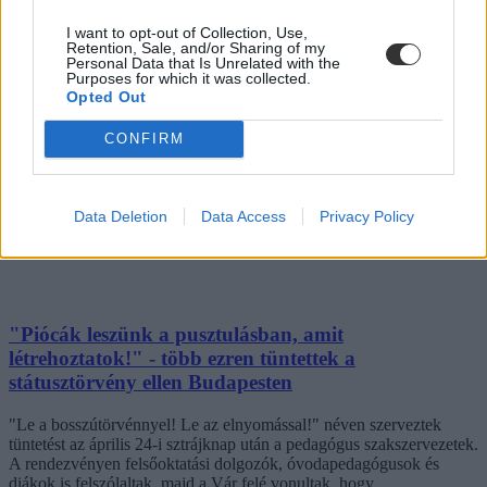
I want to opt-out of Collection, Use,
Retention, Sale, and/or Sharing of my
Personal Data that Is Unrelated with the
Purposes for which it was collected.
Könnygázt vetett be a rendőrség a Karmelitánál
Opted Out
tüntető diákok ellen
CONFIRM
A tüntetők a Belügyminisztériumtól a Karmelita kolostorhoz
vonultak, ahol aztán kordonbontásba kezdtek.
Közoktatás
Data Deletion
Data Access
Privacy Policy
Székács Linda
"Piócák leszünk a pusztulásban, amit
létrehoztatok!" - több ezren tüntettek a
státusztörvény ellen Budapesten
"Le a bosszútörvénnyel! Le az elnyomással!" néven szerveztek
tüntetést az április 24-i sztrájknap után a pedagógus szakszervezetek.
A rendezvényen felsőoktatási dolgozók, óvodapedagógusok és
diákok is felszólaltak, majd a Vár felé vonultak, hogy