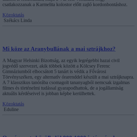
csatlakozzanak a Karmelita kolostor előtt zajló kordonbontáshoz.
Közoktatás
Székács Linda
Mi köze az Aranybullának a mai sztrájkhoz?
A Magyar Helsinki Bizottság, az egyik legrégebbi hazai civil
jogvédő szervezet, akik többek között a Kölcsey Ferenc
Gimnáziumból elbocsátott 5 tanárt is védik a Fővárosi
Törvényszéken, egy alternatív órarenddel készült a mai sztrájknapra.
A 7 klasszikus tanórába csomagolt tananyagból nemcsak izgalmas
filmes és történelmi tudással gyarapodhattok, de a jogállamiság
aktuális kérdéseivel is jobban képbe kerülhettek.
Közoktatás
Eduline