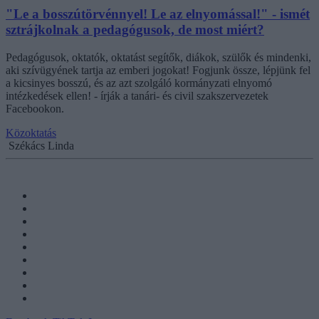
"Le a bosszútörvénnyel! Le az elnyomással!" - ismét
sztrájkolnak a pedagógusok, de most miért?
Pedagógusok, oktatók, oktatást segítők, diákok, szülők és mindenki,
aki szívügyének tartja az emberi jogokat! Fogjunk össze, lépjünk fel
a kicsinyes bosszú, és az azt szolgáló kormányzati elnyomó
intézkedések ellen! - írják a tanári- és civil szakszervezetek
Facebookon.
Közoktatás
Székács Linda