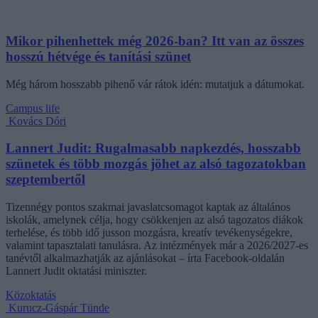
Mikor pihenhettek még 2026-ban? Itt van az összes
hosszú hétvége és tanítási szünet
Még három hosszabb pihenő vár rátok idén: mutatjuk a dátumokat.
Campus life
Kovács Dóri
Lannert Judit: Rugalmasabb napkezdés, hosszabb
szünetek és több mozgás jöhet az alsó tagozatokban
szeptembertől
Tizennégy pontos szakmai javaslatcsomagot kaptak az általános
iskolák, amelynek célja, hogy csökkenjen az alsó tagozatos diákok
terhelése, és több idő jusson mozgásra, kreatív tevékenységekre,
valamint tapasztalati tanulásra. Az intézmények már a 2026/2027-es
tanévtől alkalmazhatják az ajánlásokat – írta Facebook-oldalán
Lannert Judit oktatási miniszter.
Közoktatás
Kurucz-Gáspár Tünde