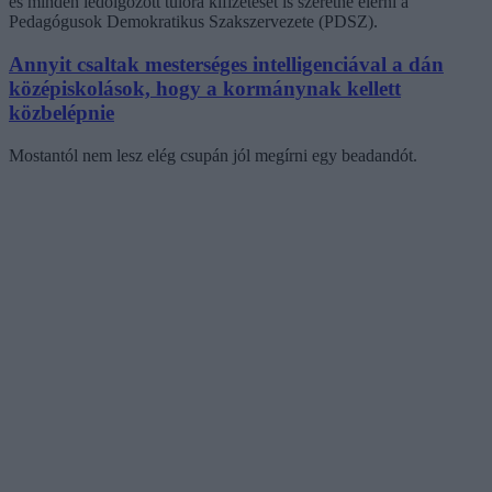
és minden ledolgozott túlóra kifizetését is szeretné elérni a
Pedagógusok Demokratikus Szakszervezete (PDSZ).
Annyit csaltak mesterséges intelligenciával a dán
középiskolások, hogy a kormánynak kellett
közbelépnie
Mostantól nem lesz elég csupán jól megírni egy beadandót.