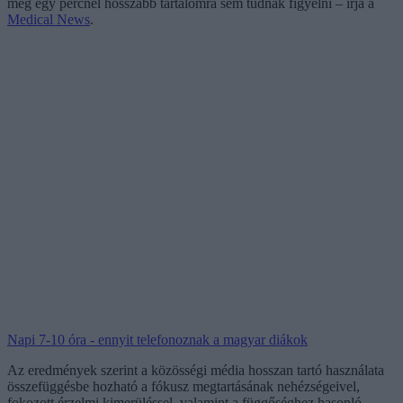
még egy percnél hosszabb tartalomra sem tudnak figyelni – írja a
Medical News
.
Napi 7-10 óra - ennyit telefonoznak a magyar diákok
Az eredmények szerint a közösségi média hosszan tartó használata
összefüggésbe hozható a fókusz megtartásának nehézségeivel,
fokozott érzelmi kimerüléssel, valamint a függőséghez hasonló