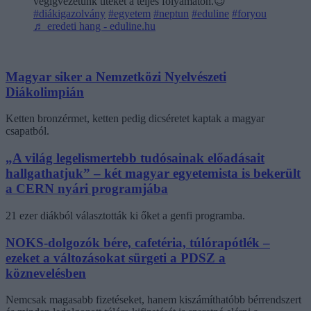
végigvezetünk titeket a teljes folyamaton.😉
#diákigazolvány
#egyetem
#neptun
#eduline
#foryou
♬ eredeti hang - eduline.hu
Magyar siker a Nemzetközi Nyelvészeti
Diákolimpián
Ketten bronzérmet, ketten pedig dicséretet kaptak a magyar
csapatból.
„A világ legelismertebb tudósainak előadásait
hallgathatjuk” – két magyar egyetemista is bekerült
a CERN nyári programjába
21 ezer diákból választották ki őket a genfi programba.
NOKS-dolgozók bére, cafetéria, túlórapótlék –
ezeket a változásokat sürgeti a PDSZ a
köznevelésben
Nemcsak magasabb fizetéseket, hanem kiszámíthatóbb bérrendszert