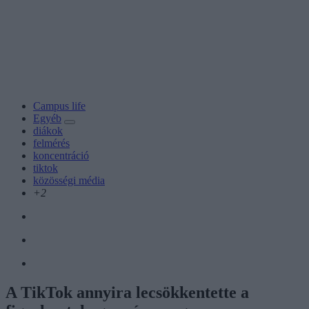
Campus life
Egyéb
diákok
felmérés
koncentráció
tiktok
közösségi média
+2
A TikTok annyira lecsökkentette a