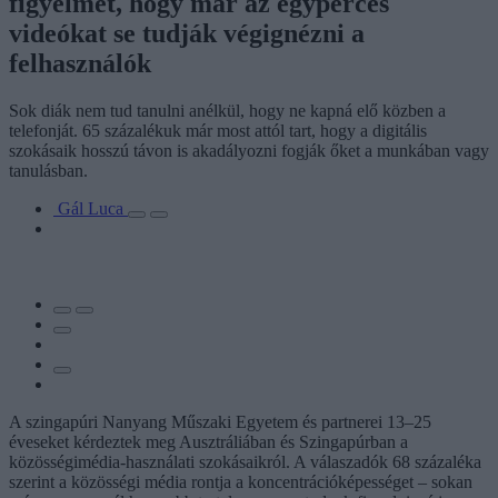
figyelmet, hogy már az egyperces
videókat se tudják végignézni a
felhasználók
Sok diák nem tud tanulni anélkül, hogy ne kapná elő közben a
telefonját. 65 százalékuk már most attól tart, hogy a digitális
szokásaik hosszú távon is akadályozni fogják őket a munkában vagy
tanulásban.
Gál Luca
A szingapúri Nanyang Műszaki Egyetem és partnerei 13–25
éveseket kérdeztek meg Ausztráliában és Szingapúrban a
közösségimédia-használati szokásaikról. A válaszadók 68 százaléka
szerint a közösségi média rontja a koncentrációképességet – sokan