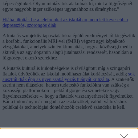
képességünket. Olyan mintázatok alakulnak ki, mint a függőségnél:
egyre nagyobb inger szükséges ugyanahhoz az élményhez.”
Hiába tiltották be a telefonokat az iskolában, nem lett kevesebb a
depressziós, szorongós diák
A kutatás szubjektív tapasztalatokra épülő eredményei jól kiegészítik
a korábbi, funkcionális MRI-vel (fMRI) végzett agyi képalkotó
vizsgálatokat, amelyek szintén kimutatták, hogy a közösségi média
aktiválja az agy dopamin-alapú jutalmazási rendszerét, hasonlóan a
függőséget okozó szerekhez.
A kutatás kulturális különbségekre is rávilágított: míg a szingapúri
fiatalok üdvözölték az iskolai mobilhasználat korlátozását, addig
sok
ausztrál diák épp az ilyen szabályozás hiányát kritizálta
. A szakértők
szerint nem tiltásokra, hanem tudatosító funkciókra van szükség a
közösségi platformokon – például görgetési szünetekre vagy
figyelmeztetésekre –, hogy a fiatalok visszanyerhessék figyelmüket.
Bár a tudomány már megadta az eszközöket, valódi változáshoz
politikai és technológiai döntéshozók cselekvő szándéka is kell.