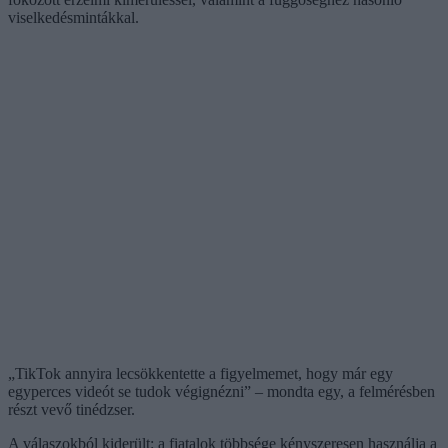
viselkedésmintákkal.
„TikTok annyira lecsökkentette a figyelmemet, hogy már egy
egyperces videót se tudok végignézni” – mondta egy, a felmérésben
részt vevő tinédzser.
A válaszokból kiderült: a fiatalok többsége kényszeresen használja a