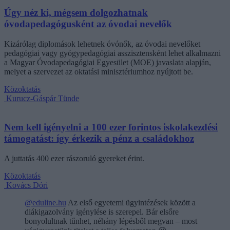
Úgy néz ki, mégsem dolgozhatnak
óvodapedagógusként az óvodai nevelők
Kizárólag diplomások lehetnek óvónők, az óvodai nevelőket
pedagógiai vagy gyógypedagógiai asszisztensként lehet alkalmazni
a Magyar Óvodapedagógiai Egyesület (MOE) javaslata alapján,
melyet a szervezet az oktatási minisztériumhoz nyújtott be.
Közoktatás
Kurucz-Gáspár Tünde
Nem kell igényelni a 100 ezer forintos iskolakezdési
támogatást: így érkezik a pénz a családokhoz
A juttatás 400 ezer rászoruló gyereket érint.
Közoktatás
Kovács Dóri
@eduline.hu
Az első egyetemi ügyintézések között a
diákigazolvány igénylése is szerepel. Bár elsőre
bonyolultnak tűnhet, néhány lépésből megvan – most