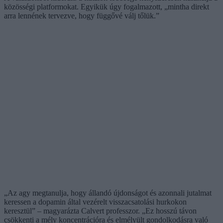
közösségi platformokat. Egyikük úgy fogalmazott, „mintha direkt
arra lennének tervezve, hogy függővé válj tőlük.”
„Az agy megtanulja, hogy állandó újdonságot és azonnali jutalmat
keressen a dopamin által vezérelt visszacsatolási hurkokon
keresztül” – magyarázta Calvert professzor. „Ez hosszú távon
csökkenti a mély koncentrációra és elmélyült gondolkodásra való