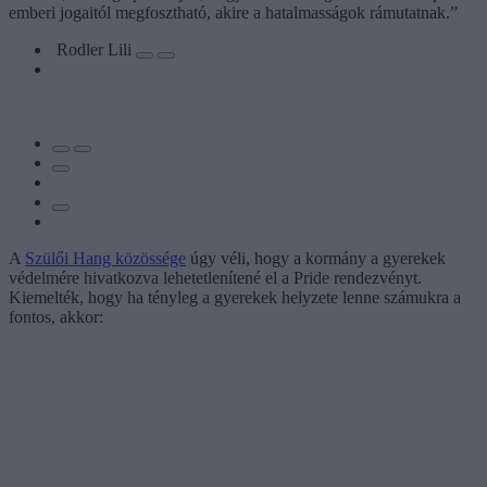
emberi jogaitól megfosztható, akire a hatalmasságok rámutatnak.”
Rodler Lili
A
Szülői Hang közössége
úgy véli, hogy a kormány a gyerekek
védelmére hivatkozva lehetetlenítené el a Pride rendezvényt.
Kiemelték, hogy ha tényleg a gyerekek helyzete lenne számukra a
fontos, akkor: