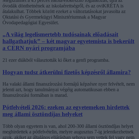
Megszűnhet a 45 perces iskola-előkészítő foglalkozás, újra az
óvodák dönthetnének az iskolaérettségről, és az oviKRÉTA is
átalakulhat. Többek között ezeket a változtatásokat javasolta az
Oktatási és Gyermekügyi Minisztériumnak a Magyar
Óvodapedagógiai Egyesület.
„A világ legelismertebb tudósainak előadásait
hallgathatjuk” – két magyar egyetemista is bekerült
a CERN nyári programjába
21 ezer diákból választották ki őket a genfi programba.
Hogyan tudsz átkerülni fizetős képzésről államira?
Ha valaki állami finanszírozási formájú képzésre nyer felvételt, nem
jelenti azt, hogy tanulmányai végéig automatikusan ebben a
finanszírozási formában is marad.
Pótfelvételi 2026: ezeken az egyetemeken hirdettek
meg állami ösztöndíjas helyeket
Több olyan egyetem is van, ahol 200-300 állami ösztöndíjas helyet
meghirdettek a pótfelvételin, melyre augusztus 7-ig jelentkezhetnek
azok, akiket az általános eljárásban sehova sem vettek fel vagy nem