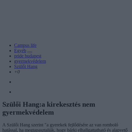
Campus life
Egyéb
pride budapest
gyermekvédelem
Szülői Hang
+0
Szülői Hang:a kirekesztés nem
gyermekvédelem
A Szülői Hang szerint "a gyerekek fejlődésére az van romboló
hatással, ha megtapasztalják, hogy bárki elhallgattatható és alapvető