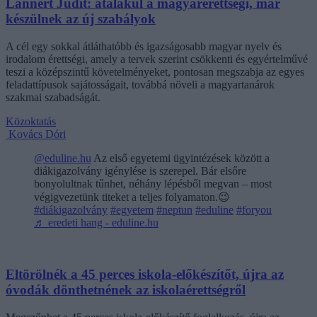
Lannert Judit: átalakul a magyarérettségi, már
készülnek az új szabályok
A cél egy sokkal átláthatóbb és igazságosabb magyar nyelv és
irodalom érettségi, amely a tervek szerint csökkenti és egyértelművé
teszi a középszintű követelményeket, pontosan megszabja az egyes
feladattípusok sajátosságait, továbbá növeli a magyartanárok
szakmai szabadságát.
Közoktatás
Kovács Dóri
@eduline.hu
Az első egyetemi ügyintézések között a
diákigazolvány igénylése is szerepel. Bár elsőre
bonyolultnak tűnhet, néhány lépésből megvan – most
végigvezetünk titeket a teljes folyamaton.😉
#diákigazolvány
#egyetem
#neptun
#eduline
#foryou
♬ eredeti hang - eduline.hu
Eltörölnék a 45 perces iskola-előkészítőt, újra az
óvodák dönthetnének az iskolaérettségről