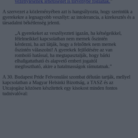
vezénylésének lehetőségét is törvénybe foglalták.
”
A szervezet a közleményében azt is hangsúlyozta, hogy szerintük a
gyerekekre a legnagyobb veszélyt: az intolerancia, a kirekesztés és a
társadalmi békétlenség jelenti.
„A gyerekeket az veszélyezteti igazán, ha kétségeikkel,
félelmeikkel kapcsolatban nem mernek őszintén
kérdezni, ha azt látják, hogy a felnőttek nem mernek
őszintén válaszolni! A gyerekek fejlődésére az van
romboló hatással, ha megtapasztalják, hogy bárki
elhallgattatható és alapvető emberi jogaitól
megfosztható, akire a hatalmasságok rámutatnak.”
A 30. Budapest Pride Felvonulást szombat délután tartják, mellyel
kapcsolatban a Magyar Helsinki Bizottság, a TASZ és az
Utcajogász közösen készítettek egy kisokost minden fontos
tudnivalóval: