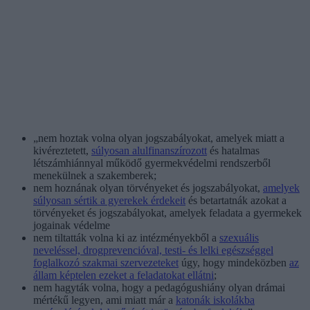
„nem hoztak volna olyan jogszabályokat, amelyek miatt a
kivéreztetett,
súlyosan alulfinanszírozott
és hatalmas
létszámhiánnyal működő gyermekvédelmi rendszerből
menekülnek a szakemberek;
nem hoznának olyan törvényeket és jogszabályokat,
amelyek
súlyosan sértik a gyerekek érdekeit
és betartatnák azokat a
törvényeket és jogszabályokat, amelyek feladata a gyermekek
jogainak védelme
nem tiltatták volna ki az intézményekből a
szexuális
neveléssel, drogprevencióval, testi- és lelki egészséggel
foglalkozó szakmai szervezeteket
úgy, hogy mindeközben
az
állam képtelen ezeket a feladatokat ellátni
;
nem hagyták volna, hogy a pedagógushiány olyan drámai
mértékű legyen, ami miatt már a
katonák iskolákba