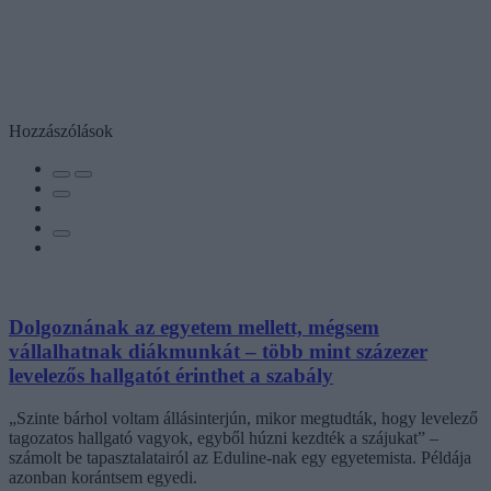
Hozzászólások
Dolgoznának az egyetem mellett, mégsem
vállalhatnak diákmunkát – több mint százezer
levelezős hallgatót érinthet a szabály
„Szinte bárhol voltam állásinterjún, mikor megtudták, hogy levelező
tagozatos hallgató vagyok, egyből húzni kezdték a szájukat” –
számolt be tapasztalatairól az Eduline-nak egy egyetemista. Példája
azonban korántsem egyedi.