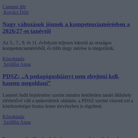
Campus life
Kovács Dóri
Nagy változások jönnek a kompetenciamérésben a
2026/27-es tanévtől
Az 5., 7., 9. és 11. évfolyam teljesen kikerül az országos
kompetenciamérésből, és több tárgy mérése is megszűnik.
Közoktatás
Szöllősi Anna
PDSZ: „A pedagógushiányt nem elrejteni kell,
hanem megoldani”
Lannert Judit bejelentése szerint minden betöltetlen tanári álláshely
elérhetővé vált a tankerületek oldalain, a PDSZ szerint viszont ezt a
kötelezettséget fontos lenne törvényben is rögzíteni.
Közoktatás
Szöllősi Anna