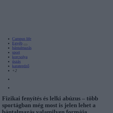
Campus life
Egyéb
bántalmazás
sport
korcsolya
úszás
karateedző
+2
Fizikai fenyítés és lelki abúzus – több
sportágban még most is jelen lehet a
bántalmazás valamilyen formája