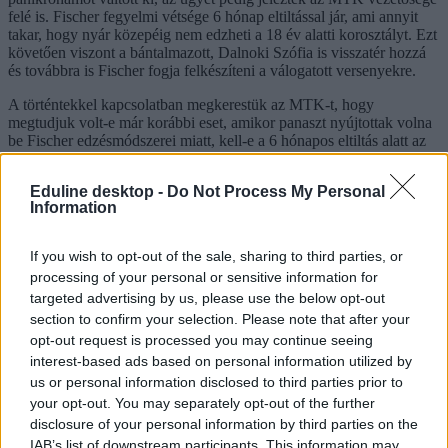
felé is. Fischer fegyelmi vétsége 6 hónap eltiltással jár, ami annyit
takar, hogy nyár közepéig nem edzheti a 18 év alatti korosztályt. Ezt
követően viszont a bántalmazott, Dalnoki Szófia is visszatér hozzá
és továbbra is Fischer fogja felkészíteni a válogatott versenyekre.
A történtekkel kapcsolatban megkerestük az MTK-t, hogy
megtudjuk volt-e már korábbi eset, amikor panaszt nyújtottak volna
be Fischer edzésmódszerei miatt, kell-e a 6 hónapos eltiltás alatt az
edzőnek valamilyen tanfolyamon résztvennie, ami segíthet abban,
hogy az ilyen esetek ne történjenek meg újra, illetve az eltiltás letelte
Eduline desktop -
Do Not Process My Personal
után fogják-e ellenőrizni, hogy hogyan bánik a fiatalokkal, hogy ne
Information
történhessen meg hasonló incidens.
Az MTK a kérdéseinkre azt válaszolta, amit a sajtóban közzétett
If you wish to opt-out of the sale, sharing to third parties, or
közleményük végén is írtak: „Az MTK Budapest az ügyet lezártnak
processing of your personal or sensitive information for
tekinti, a témában további nyilatkozatot nem tesz”
targeted advertising by us, please use the below opt-out
section to confirm your selection. Please note that after your
opt-out request is processed you may continue seeing
interest-based ads based on personal information utilized by
us or personal information disclosed to third parties prior to
your opt-out. You may separately opt-out of the further
disclosure of your personal information by third parties on the
IAB’s list of downstream participants. This information may