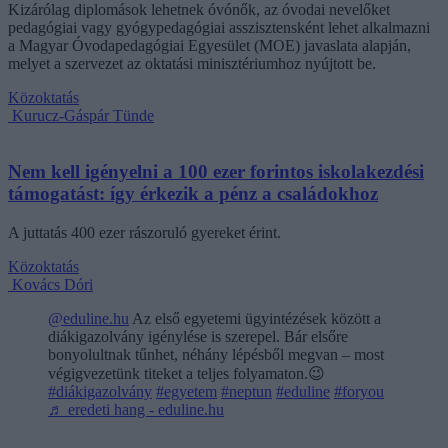
Kizárólag diplomások lehetnek óvónők, az óvodai nevelőket
pedagógiai vagy gyógypedagógiai asszisztensként lehet alkalmazni
a Magyar Óvodapedagógiai Egyesület (MOE) javaslata alapján,
melyet a szervezet az oktatási minisztériumhoz nyújtott be.
Közoktatás
Kurucz-Gáspár Tünde
Nem kell igényelni a 100 ezer forintos iskolakezdési
támogatást: így érkezik a pénz a családokhoz
A juttatás 400 ezer rászoruló gyereket érint.
Közoktatás
Kovács Dóri
@eduline.hu
Az első egyetemi ügyintézések között a
diákigazolvány igénylése is szerepel. Bár elsőre
bonyolultnak tűnhet, néhány lépésből megvan – most
végigvezetünk titeket a teljes folyamaton.😉
#diákigazolvány
#egyetem
#neptun
#eduline
#foryou
♬ eredeti hang - eduline.hu