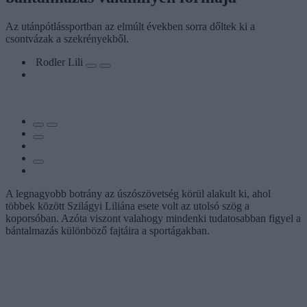
Az utánpótlássportban az elmúlt években sorra dőltek ki a
csontvázak a szekrényekből.
Rodler Lili
A legnagyobb botrány az úszószövetség körül alakult ki, ahol
többek között Szilágyi Liliána esete volt az utolsó szög a
koporsóban. Azóta viszont valahogy mindenki tudatosabban figyel a
bántalmazás különböző fajtáira a sportágakban.