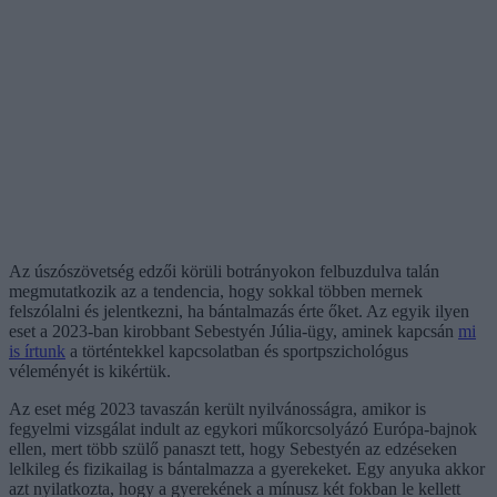
Az úszószövetség edzői körüli botrányokon felbuzdulva talán
megmutatkozik az a tendencia, hogy sokkal többen mernek
felszólalni és jelentkezni, ha bántalmazás érte őket. Az egyik ilyen
eset a 2023-ban kirobbant Sebestyén Júlia-ügy, aminek kapcsán
mi
is írtunk
a történtekkel kapcsolatban és sportpszichológus
véleményét is kikértük.
Az eset még 2023 tavaszán került nyilvánosságra, amikor is
fegyelmi vizsgálat indult az egykori műkorcsolyázó Európa-bajnok
ellen, mert több szülő panaszt tett, hogy Sebestyén az edzéseken
lelkileg és fizikailag is bántalmazza a gyerekeket. Egy anyuka akkor
azt nyilatkozta, hogy a gyerekének a mínusz két fokban le kellett