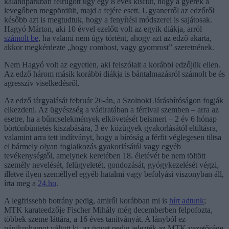
kalandparkban felrúgott úgy egy 8 éves kisfiút, hogy a gyerek a
levegőben megpördült, majd a fejére esett. Ugyanerről az edzőről
később azt is megtudtuk, hogy a fenyítési módszerei is sajátosak.
Hagyó Márton, aki 10 évvel ezelőtt volt az egyik diákja, arról
számolt be
, ha valami nem úgy történt, ahogy azt az edző akarta,
akkor megkérdezte „hogy combost, vagy gyomrost” szeretnének.
Nem Hagyó volt az egyetlen, aki felszólalt a korábbi edzőjük ellen.
Az edző három másik korábbi diákja is bántalmazásról számolt be és
agresszív viselkedésről.
Az edző tárgyalását február 26-án, a Szolnoki Járásbíróságon fogják
elkezdeni. Az ügyészség a vádiratában a férfival szemben – arra az
esetre, ha a bűncselekmények elkövetését beismeri – 2 év 6 hónap
börtönbüntetés kiszabására, 3 év közügyek gyakorlásától eltiltásra,
valamint arra tett indítványt, hogy a bíróság a férfit véglegesen tiltsa
el bármely olyan foglalkozás gyakorlásától vagy egyéb
tevékenységtől, amelynek keretében 18. életévét be nem töltött
személy nevelését, felügyeletét, gondozását, gyógykezelését végzi,
illetve ilyen személlyel egyéb hatalmi vagy befolyási viszonyban áll,
írta meg a
24.hu
.
A legfrissebb botrány pedig, amiről korábban mi is
hírt adtunk
;
MTK karateedzője Fischer Mihály még decemberben felpofozta,
többek szeme láttára, a 16 éves tanítványát. A lányból ez
pánikrohamot váltott ki, az ügyet pedig jelezték az MTK vezetősége