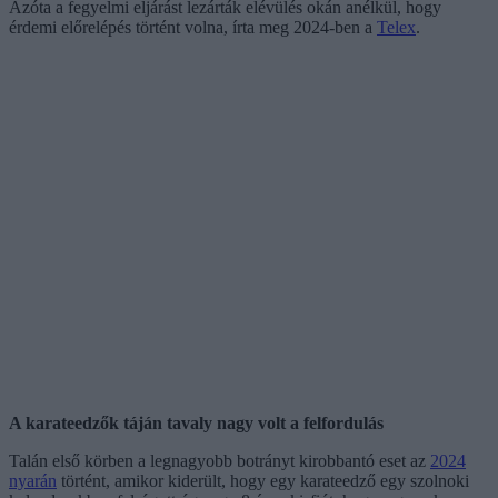
Azóta a fegyelmi eljárást lezárták elévülés okán anélkül, hogy
érdemi előrelépés történt volna, írta meg 2024-ben a
Telex
.
A karateedzők táján tavaly nagy volt a felfordulás
Talán első körben a legnagyobb botrányt kirobbantó eset az
2024
nyarán
történt, amikor kiderült, hogy egy karateedző egy szolnoki