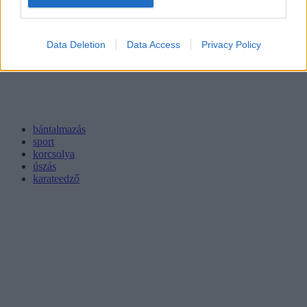
Data Deletion
Data Access
Privacy Policy
bántalmazás
sport
korcsolya
úszás
karateedző