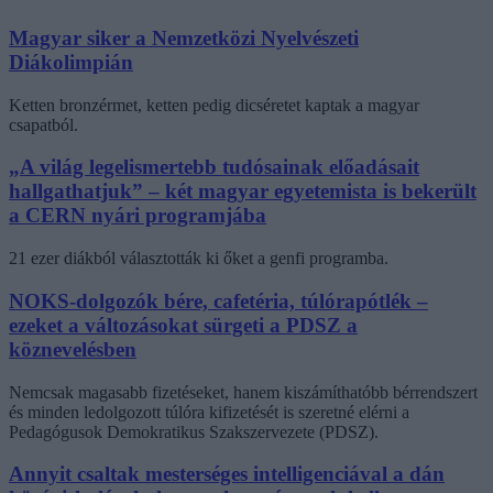
Magyar siker a Nemzetközi Nyelvészeti
Diákolimpián
Ketten bronzérmet, ketten pedig dicséretet kaptak a magyar
csapatból.
„A világ legelismertebb tudósainak előadásait
hallgathatjuk” – két magyar egyetemista is bekerült
a CERN nyári programjába
21 ezer diákból választották ki őket a genfi programba.
NOKS-dolgozók bére, cafetéria, túlórapótlék –
ezeket a változásokat sürgeti a PDSZ a
köznevelésben
Nemcsak magasabb fizetéseket, hanem kiszámíthatóbb bérrendszert
és minden ledolgozott túlóra kifizetését is szeretné elérni a
Pedagógusok Demokratikus Szakszervezete (PDSZ).
Annyit csaltak mesterséges intelligenciával a dán