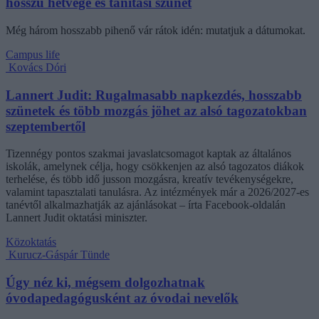
hosszú hétvége és tanítási szünet
Még három hosszabb pihenő vár rátok idén: mutatjuk a dátumokat.
Campus life
Kovács Dóri
Lannert Judit: Rugalmasabb napkezdés, hosszabb
szünetek és több mozgás jöhet az alsó tagozatokban
szeptembertől
Tizennégy pontos szakmai javaslatcsomagot kaptak az általános
iskolák, amelynek célja, hogy csökkenjen az alsó tagozatos diákok
terhelése, és több idő jusson mozgásra, kreatív tevékenységekre,
valamint tapasztalati tanulásra. Az intézmények már a 2026/2027-es
tanévtől alkalmazhatják az ajánlásokat – írta Facebook-oldalán
Lannert Judit oktatási miniszter.
Közoktatás
Kurucz-Gáspár Tünde
Úgy néz ki, mégsem dolgozhatnak
óvodapedagógusként az óvodai nevelők