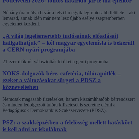
Pótfelvételi 2026: fontos határidő jár le ma éjfélkor
Néhány óra múlva bezár a felvi.hu egyik legfontosabb felülete – aki
lemarad, annak idén már nem lesz újabb esélye szeptemberben
egyetemet kezdeni.
„A világ legelismertebb tudósainak előadásait
hallgathatjuk” – két magyar egyetemista is bekerült
a CERN nyári programjába
21 ezer diákból választották ki őket a genfi programba.
NOKS-dolgozók bére, cafetéria, túlórapótlék –
ezeket a változásokat sürgeti a PDSZ a
köznevelésben
Nemcsak magasabb fizetéseket, hanem kiszámíthatóbb bérrendszert
és minden ledolgozott túlóra kifizetését is szeretné elérni a
Pedagógusok Demokratikus Szakszervezete (PDSZ).
PSZ: a szakképzésben a felelősség mellett hatáskört
is kell adni az iskoláknak