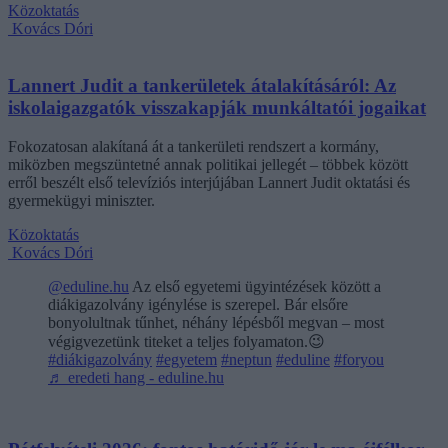
Közoktatás
Kovács Dóri
Lannert Judit a tankerületek átalakításáról: Az
iskolaigazgatók visszakapják munkáltatói jogaikat
Fokozatosan alakítaná át a tankerületi rendszert a kormány,
miközben megszüntetné annak politikai jellegét – többek között
erről beszélt első televíziós interjújában Lannert Judit oktatási és
gyermekügyi miniszter.
Közoktatás
Kovács Dóri
@eduline.hu
Az első egyetemi ügyintézések között a
diákigazolvány igénylése is szerepel. Bár elsőre
bonyolultnak tűnhet, néhány lépésből megvan – most
végigvezetünk titeket a teljes folyamaton.😉
#diákigazolvány
#egyetem
#neptun
#eduline
#foryou
♬ eredeti hang - eduline.hu