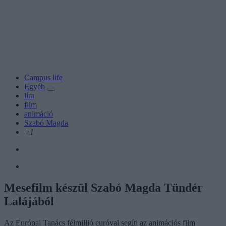
Campus life
Egyéb
líra
film
animáció
Szabó Magda
+1
Mesefilm készül Szabó Magda Tündér
Lalájából
Az Európai Tanács félmillió euróval segíti az animációs film