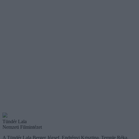
Tündér Lala
Nemzeti Filmintézet
A Tündér Lala Berger József, Endrényi Krisztina, Temple Réka,