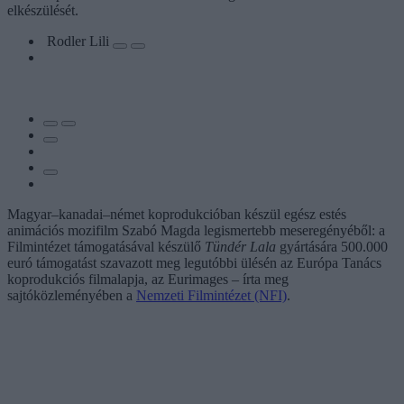
elkészülését.
Rodler Lili
Magyar–kanadai–német koprodukcióban készül egész estés
animációs mozifilm Szabó Magda legismertebb meseregényéből: a
Filmintézet támogatásával készülő
Tündér Lala
gyártására 500.000
euró támogatást szavazott meg legutóbbi ülésén az Európa Tanács
koprodukciós filmalapja, az Eurimages – írta meg
sajtóközleményében a
Nemzeti Filmintézet (NFI)
.