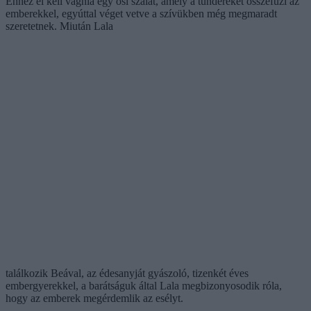
Ehhez el kell vágnia egy ősi szálat, amely a tündéreket összefűzi az
emberekkel, egyúttal véget vetve a szívükben még megmaradt
szeretetnek. Miután Lala
találkozik Beával, az édesanyját gyászoló, tizenkét éves
embergyerekkel, a barátságuk által Lala megbizonyosodik róla,
hogy az emberek megérdemlik az esélyt.