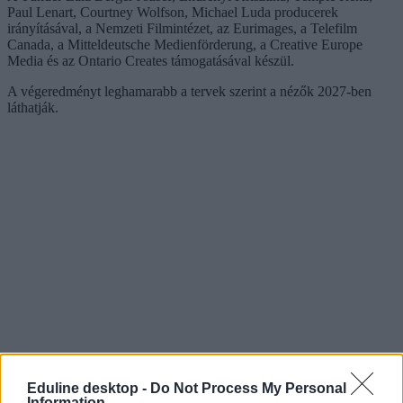
Paul Lenart, Courtney Wolfson, Michael Luda producerek
irányításával, a Nemzeti Filmintézet, az Eurimages, a Telefilm
Canada, a Mitteldeutsche Medienförderung, a Creative Europe
Media és az Ontario Creates támogatásával készül.
A végeredményt leghamarabb a tervek szerint a nézők 2027-ben
láthatják.
Eduline desktop -
Do Not Process My Personal
Information