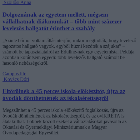
Szöllősi Anna
Dolgoznának az egyetem mellett, mégsem
vállalhatnak diákmunkát – több mint százezer
levelezős hallgatót érinthet a szabály
„Szinte bárhol voltam állásinterjún, mikor megtudták, hogy levelező
tagozatos hallgató vagyok, egyből húzni kezdték a szájukat” –
számolt be tapasztalatairól az Eduline-nak egy egyetemista. Példája
azonban korántsem egyedi: több levelezős hallgató számolt be
hasonló nehézségekről.
Campus life
Kovács Dóri
Eltörölnék a 45 perces iskola-előkészítőt, újra az
óvodák dönthetnének az iskolaérettségről
Megszűnhet a 45 perces iskola-előkészítő foglalkozás, újra az
óvodák dönthetnének az iskolaérettségről, és az oviKRÉTA is
átalakulhat. Többek között ezeket a változtatásokat javasolta az
Oktatási és Gyermekügyi Minisztériumnak a Magyar
Óvodapedagógiai Egyesület.