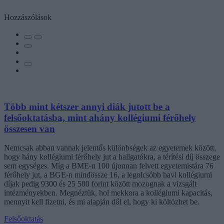
Hozzászólások
Több mint kétszer annyi diák jutott be a
felsőoktatásba, mint ahány kollégiumi férőhely
összesen van
Nemcsak abban vannak jelentős különbségek az egyetemek között,
hogy hány kollégiumi férőhely jut a hallgatókra, a térítési díj összege
sem egységes. Míg a BME-n 100 újonnan felvett egyetemistára 76
férőhely jut, a BGE-n mindössze 16, a legolcsóbb havi kollégiumi
díjak pedig 9300 és 25 500 forint között mozognak a vizsgált
intézményekben. Megnéztük, hol mekkora a kollégiumi kapacitás,
mennyit kell fizetni, és mi alapján dől el, hogy ki költözhet be.
Felsőoktatás