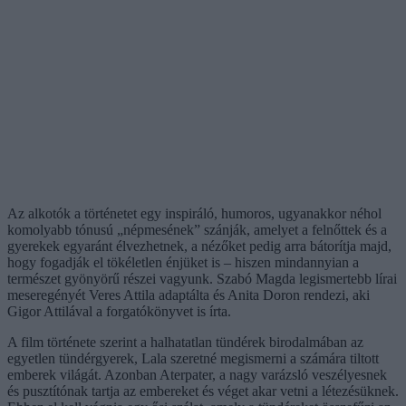
Az alkotók a történetet egy inspiráló, humoros, ugyanakkor néhol
komolyabb tónusú „népmesének” szánják, amelyet a felnőttek és a
gyerekek egyaránt élvezhetnek, a nézőket pedig arra bátorítja majd,
hogy fogadják el tökéletlen énjüket is – hiszen mindannyian a
természet gyönyörű részei vagyunk. Szabó Magda legismertebb lírai
meseregényét Veres Attila adaptálta és Anita Doron rendezi, aki
Gigor Attilával a forgatókönyvet is írta.
A film története szerint a halhatatlan tündérek birodalmában az
egyetlen tündérgyerek, Lala szeretné megismerni a számára tiltott
emberek világát. Azonban Aterpater, a nagy varázsló veszélyesnek
és pusztítónak tartja az embereket és véget akar vetni a létezésüknek.