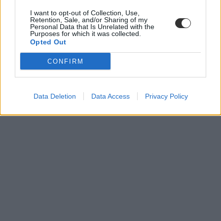
kínai iskola
okostelefon
I want to opt-out of Collection, Use,
kínai oktatás
Retention, Sale, and/or Sharing of my
Personal Data that Is Unrelated with the
telefonhasználat
Purposes for which it was collected.
okostelefonok használat
Opted Out
CONFIRM
Data Deletion
Data Access
Privacy Policy