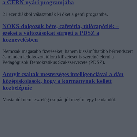
a CERN nyári programjába
21 ezer diákból választották ki őket a genfi programba.
NOKS-dolgozók bére, cafetéria, túlórapótlék –
ezeket a változásokat sürgeti a PDSZ a
köznevelésben
Nemcsak magasabb fizetéseket, hanem kiszámíthatóbb bérrendszert
és minden ledolgozott túlóra kifizetését is szeretné elérni a
Pedagógusok Demokratikus Szakszervezete (PDSZ).
Annyit csaltak mesterséges intelligenciával a dán
középiskolások, hogy a kormánynak kellett
közbelépnie
Mostantól nem lesz elég csupán jól megírni egy beadandót.