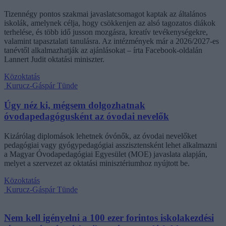
Tizennégy pontos szakmai javaslatcsomagot kaptak az általános
iskolák, amelynek célja, hogy csökkenjen az alsó tagozatos diákok
terhelése, és több idő jusson mozgásra, kreatív tevékenységekre,
valamint tapasztalati tanulásra. Az intézmények már a 2026/2027-es
tanévtől alkalmazhatják az ajánlásokat – írta Facebook-oldalán
Lannert Judit oktatási miniszter.
Közoktatás
Kurucz-Gáspár Tünde
Úgy néz ki, mégsem dolgozhatnak
óvodapedagógusként az óvodai nevelők
Kizárólag diplomások lehetnek óvónők, az óvodai nevelőket
pedagógiai vagy gyógypedagógiai asszisztensként lehet alkalmazni
a Magyar Óvodapedagógiai Egyesület (MOE) javaslata alapján,
melyet a szervezet az oktatási minisztériumhoz nyújtott be.
Közoktatás
Kurucz-Gáspár Tünde
Nem kell igényelni a 100 ezer forintos iskolakezdési