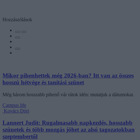
Hozzászólások
Mikor pihenhettek még 2026-ban? Itt van az összes
hosszú hétvége és tanítási szünet
Még három hosszabb pihenő vár rátok idén: mutatjuk a dátumokat.
Campus life
Kovács Dóri
Lannert Judit: Rugalmasabb napkezdés, hosszabb
szünetek és több mozgás jöhet az alsó tagozatokban
szeptembertől