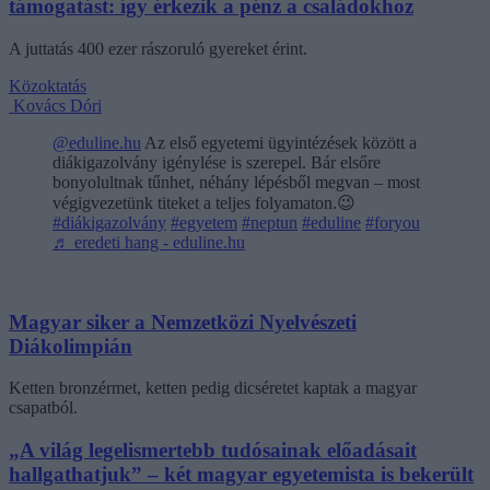
támogatást: így érkezik a pénz a családokhoz
A juttatás 400 ezer rászoruló gyereket érint.
Közoktatás
Kovács Dóri
@eduline.hu
Az első egyetemi ügyintézések között a
diákigazolvány igénylése is szerepel. Bár elsőre
bonyolultnak tűnhet, néhány lépésből megvan – most
végigvezetünk titeket a teljes folyamaton.😉
#diákigazolvány
#egyetem
#neptun
#eduline
#foryou
♬ eredeti hang - eduline.hu
Magyar siker a Nemzetközi Nyelvészeti
Diákolimpián
Ketten bronzérmet, ketten pedig dicséretet kaptak a magyar
csapatból.
„A világ legelismertebb tudósainak előadásait
hallgathatjuk” – két magyar egyetemista is bekerült