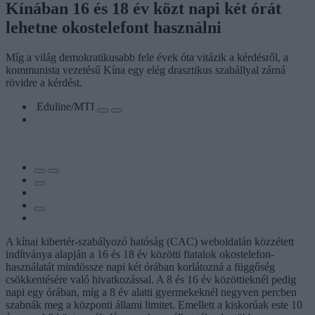
Kínában 16 és 18 év közt napi két órát
lehetne okostelefont használni
Míg a világ demokratikusabb fele évek óta vitázik a kérdésről, a
kommunista vezetésű Kína egy elég drasztikus szabállyal zárná
rövidre a kérdést.
Eduline/MTI
A kínai kibertér-szabályozó hatóság (CAC) weboldalán közzétett
indítványa alapján a 16 és 18 év közötti fiatalok okostelefon-
használatát mindössze napi két órában korlátozná a függőség
csökkentésére való hivatkozással. A 8 és 16 év közöttieknél pedig
napi egy órában, míg a 8 év alatti gyermekeknél negyven percben
szabnák meg a központi állami limitet. Emellett a kiskorúak este 10