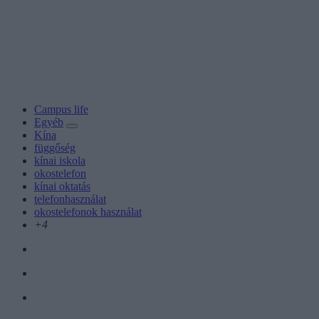
Campus life
Egyéb
Kína
függőség
kínai iskola
okostelefon
kínai oktatás
telefonhasználat
okostelefonok használat
+4