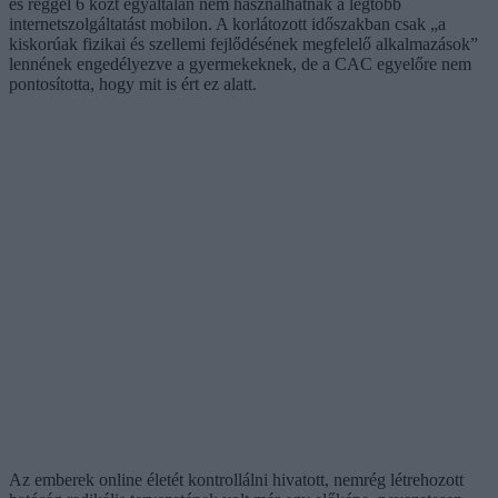
és reggel 6 közt egyáltalán nem használhatnák a legtöbb
internetszolgáltatást mobilon. A korlátozott időszakban csak „a
kiskorúak fizikai és szellemi fejlődésének megfelelő alkalmazások”
lennének engedélyezve a gyermekeknek, de a CAC egyelőre nem
pontosította, hogy mit is ért ez alatt.
Az emberek online életét kontrollálni hivatott, nemrég létrehozott