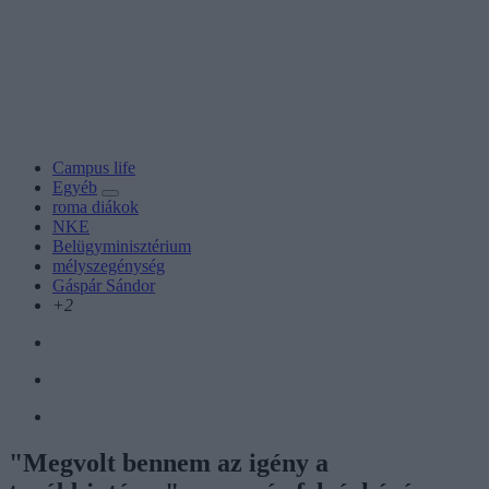
Campus life
Egyéb
roma diákok
NKE
Belügyminisztérium
mélyszegénység
Gáspár Sándor
+2
"Megvolt bennem az igény a