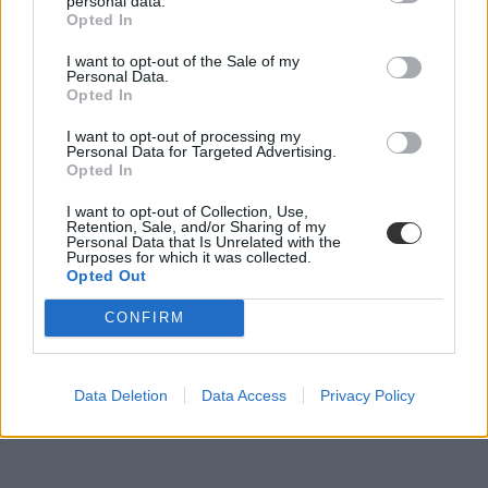
personal data.
Opted In
I want to opt-out of the Sale of my
roma diákok
Personal Data.
NKE
Opted In
Belügyminisztérium
mélyszegénység
I want to opt-out of processing my
Gáspár Sándor
Personal Data for Targeted Advertising.
Opted In
I want to opt-out of Collection, Use,
Retention, Sale, and/or Sharing of my
Personal Data that Is Unrelated with the
Purposes for which it was collected.
Opted Out
CONFIRM
Data Deletion
Data Access
Privacy Policy