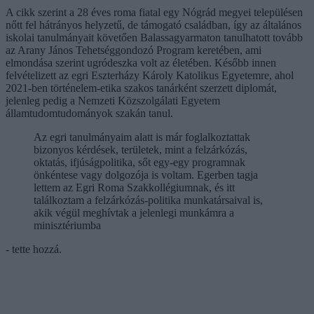
A cikk szerint a 28 éves roma fiatal egy Nógrád megyei településen
nőtt fel hátrányos helyzetű, de támogató családban, így az általános
iskolai tanulmányait követően Balassagyarmaton tanulhatott tovább
az Arany János Tehetséggondozó Program keretében, ami
elmondása szerint ugródeszka volt az életében. Később innen
felvételizett az egri Eszterházy Károly Katolikus Egyetemre, ahol
2021-ben történelem-etika szakos tanárként szerzett diplomát,
jelenleg pedig a Nemzeti Közszolgálati Egyetem
államtudomtudományok szakán tanul.
Az egri tanulmányaim alatt is már foglalkoztattak
bizonyos kérdések, területek, mint a felzárkózás,
oktatás, ifjúságpolitika, sőt egy-egy programnak
önkéntese vagy dolgozója is voltam. Egerben tagja
lettem az Egri Roma Szakkollégiumnak, és itt
találkoztam a felzárkózás-politika munkatársaival is,
akik végül meghívtak a jelenlegi munkámra a
minisztériumba
- tette hozzá.