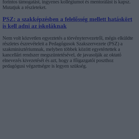
forintos támogatást, ingyenes kollégiumot és mentorálást is kapsz.
Mutatjuk a részleteket.
PSZ: a szakképzésben a felelősség mellett hatáskört
is kell adni az iskoláknak
Nem volt közvetlen egyeztetés a törvénytervezetről, mégis elküldte
részletes észrevételeit a Pedagógusok Szakszervezete (PSZ) a
szakminisztériumnak, melyben többek között egyetértettek a
kancellári rendszer megszüntetésével, de javasolják az oktató
elnevezés kivezetését és azt, hogy a főigazgatói poszthoz
pedagógusi végzettségre is legyen szükség.