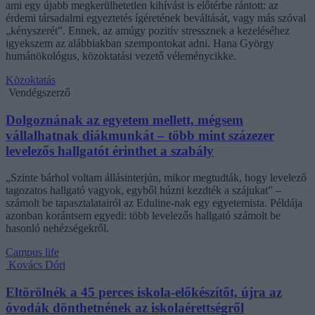
ami egy újabb megkerülhetetlen kihívást is előtérbe rántott: az
érdemi társadalmi egyeztetés ígéretének beváltását, vagy más szóval
„kényszerét”. Ennek, az amúgy pozitív stressznek a kezeléséhez
igyekszem az alábbiakban szempontokat adni. Hana György
humánökológus, közoktatási vezető véleménycikke.
Közoktatás
Vendégszerző
Dolgoznának az egyetem mellett, mégsem
vállalhatnak diákmunkát – több mint százezer
levelezős hallgatót érinthet a szabály
„Szinte bárhol voltam állásinterjún, mikor megtudták, hogy levelező
tagozatos hallgató vagyok, egyből húzni kezdték a szájukat” –
számolt be tapasztalatairól az Eduline-nak egy egyetemista. Példája
azonban korántsem egyedi: több levelezős hallgató számolt be
hasonló nehézségekről.
Campus life
Kovács Dóri
Eltörölnék a 45 perces iskola-előkészítőt, újra az
óvodák dönthetnének az iskolaérettségről