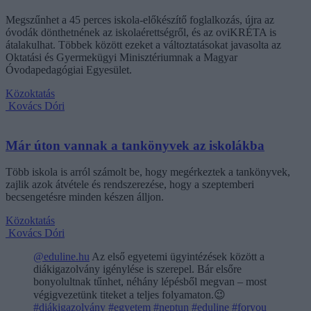
Megszűnhet a 45 perces iskola-előkészítő foglalkozás, újra az
óvodák dönthetnének az iskolaérettségről, és az oviKRÉTA is
átalakulhat. Többek között ezeket a változtatásokat javasolta az
Oktatási és Gyermekügyi Minisztériumnak a Magyar
Óvodapedagógiai Egyesület.
Közoktatás
Kovács Dóri
Már úton vannak a tankönyvek az iskolákba
Több iskola is arról számolt be, hogy megérkeztek a tankönyvek,
zajlik azok átvétele és rendszerezése, hogy a szeptemberi
becsengetésre minden készen álljon.
Közoktatás
Kovács Dóri
@eduline.hu
Az első egyetemi ügyintézések között a
diákigazolvány igénylése is szerepel. Bár elsőre
bonyolultnak tűnhet, néhány lépésből megvan – most
végigvezetünk titeket a teljes folyamaton.😉
#diákigazolvány
#egyetem
#neptun
#eduline
#foryou