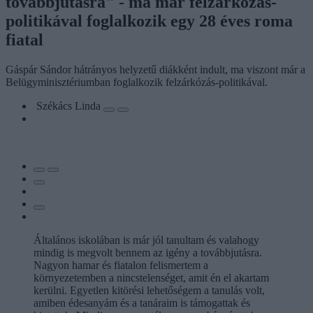
továbbjutásra" - ma már felzárkózás-
politikával foglalkozik egy 28 éves roma
fiatal
Gáspár Sándor hátrányos helyzetű diákként indult, ma viszont már a
Belügyminisztériumban foglalkozik felzárkózás-politikával.
Székács Linda
Általános iskolában is már jól tanultam és valahogy
mindig is megvolt bennem az igény a továbbjutásra.
Nagyon hamar és fiatalon felismertem a
környezetemben a nincstelenséget, amit én el akartam
kerülni. Egyetlen kitörési lehetőségem a tanulás volt,
amiben édesanyám és a tanáraim is támogattak és