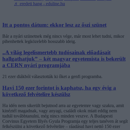
♬ eredeti hang - eduline.hu
Itt a pontos dátum: ekkor lesz az őszi szünet
Bár a nyári szünetnek még nincs vége, már most lehet tudni, mikor
pihenhettek legközelebb hosszabb ideig.
„A világ legelismertebb tudósainak előadásait
hallgathatjuk” – két magyar egyetemista is bekerült
a CERN nyári programjába
21 ezer diákból választották ki őket a genfi programba.
Havi 150 ezer forintot is kaphatsz, ha egy évig a
következő felvételire készülsz
Ha idén nem sikerült bejutnod arra az egyetemre vagy szakra, amit
kinéztél magadnak, vagy anyagi, családi okok miatt eddig nem
tudtál továbbtanulni, még nincs minden veszve. A Budapesti
Corvinus Egyetem Illyés Gyula Programja egy teljes tanéven át segít
felkészülni a következő felvételire – ráadásul havi nettó 150 ezer