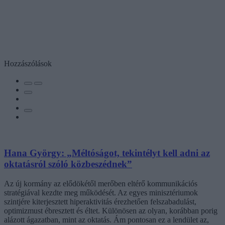
Hozzászólások
Hana György: „Méltóságot, tekintélyt kell adni az
oktatásról szóló közbeszédnek”
Az új kormány az elődökétől merőben eltérő kommunikációs
stratégiával kezdte meg működését. Az egyes minisztériumok
szintjére kiterjesztett hiperaktivitás érezhetően felszabadulást,
optimizmust ébresztett és éltet. Különösen az olyan, korábban porig
alázott ágazatban, mint az oktatás. Ám pontosan ez a lendület az,