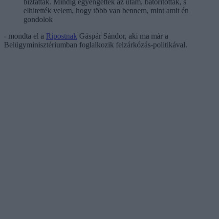
biztattak. Mindig egyengették az utam, bátorítottak, s
elhitették velem, hogy több van bennem, mint amit én
gondolok
- mondta el a
Ripostnak
Gáspár Sándor, aki ma már a
Belügyminisztériumban foglalkozik felzárkózás-politikával.