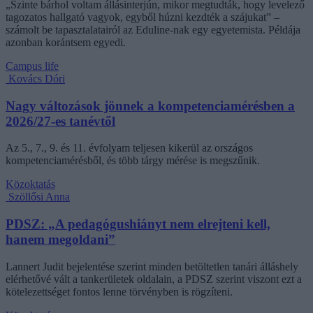
„Szinte bárhol voltam állásinterjún, mikor megtudták, hogy levelező
tagozatos hallgató vagyok, egyből húzni kezdték a szájukat” –
számolt be tapasztalatairól az Eduline-nak egy egyetemista. Példája
azonban korántsem egyedi.
Campus life
Kovács Dóri
Nagy változások jönnek a kompetenciamérésben a
2026/27-es tanévtől
Az 5., 7., 9. és 11. évfolyam teljesen kikerül az országos
kompetenciamérésből, és több tárgy mérése is megszűnik.
Közoktatás
Szöllősi Anna
PDSZ: „A pedagógushiányt nem elrejteni kell,
hanem megoldani”
Lannert Judit bejelentése szerint minden betöltetlen tanári álláshely
elérhetővé vált a tankerületek oldalain, a PDSZ szerint viszont ezt a
kötelezettséget fontos lenne törvényben is rögzíteni.