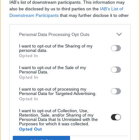
IAB’s list of downstream participants. This information may
also be disclosed by us to third parties on the
IAB’s List of
Downstream Participants
that may further disclose it to other
albérlet
third parties.
egyetem
albérlet árak
Personal Data Processing Opt Outs
egyetemi élet
bérleti díj
I want to opt-out of the Sharing of my
belföld
personal data.
lakás
Opted In
albérletárak
lakásbérlés
I want to opt-out of the Sale of my
Personal Data.
Opted In
I want to opt-out of processing my
Personal Data for Targeted Advertising.
Opted In
I want to opt-out of Collection, Use,
Retention, Sale, and/or Sharing of my
Personal Data that Is Unrelated with the
Purposes for which it was collected.
Opted Out