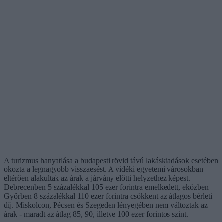
A turizmus hanyatlása a budapesti rövid távú lakáskiadások esetében
okozta a legnagyobb visszaesést. A vidéki egyetemi városokban
eltérően alakultak az árak a járvány előtti helyzethez képest.
Debrecenben 5 százalékkal 105 ezer forintra emelkedett, eközben
Győrben 8 százalékkal 110 ezer forintra csökkent az átlagos bérleti
díj. Miskolcon, Pécsen és Szegeden lényegében nem változtak az
árak - maradt az átlag 85, 90, illetve 100 ezer forintos szint.