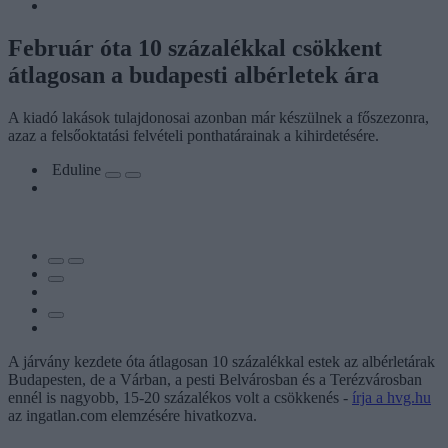
Február óta 10 százalékkal csökkent
átlagosan a budapesti albérletek ára
A kiadó lakások tulajdonosai azonban már készülnek a főszezonra,
azaz a felsőoktatási felvételi ponthatárainak a kihirdetésére.
Eduline
A járvány kezdete óta átlagosan 10 százalékkal estek az albérletárak
Budapesten, de a Várban, a pesti Belvárosban és a Terézvárosban
ennél is nagyobb, 15-20 százalékos volt a csökkenés -
írja a hvg.hu
az ingatlan.com elemzésére hivatkozva.