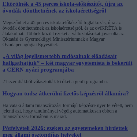
Eltörölnék a 45 perces iskola-előkészítőt, újra az
óvodák dönthetnének az iskolaérettségről
Megszűnhet a 45 perces iskola-előkészítő foglalkozás, újra az
óvodák dönthetnének az iskolaérettségről, és az oviKRÉTA is
átalakulhat. Többek között ezeket a változtatásokat javasolta az
Oktatási és Gyermekügyi Minisztériumnak a Magyar
Óvodapedagógiai Egyesület.
„A világ legelismertebb tudósainak előadásait
hallgathatjuk” – két magyar egyetemista is bekerült
a CERN nyári programjába
21 ezer diákból választották ki őket a genfi programba.
Hogyan tudsz átkerülni fizetős képzésről államira?
Ha valaki állami finanszírozási formájú képzésre nyer felvételt, nem
jelenti azt, hogy tanulmányai végéig automatikusan ebben a
finanszírozási formában is marad.
Pótfelvételi 2026: ezeken az egyetemeken hirdettek
meg állami ösztöndíjas helyeket