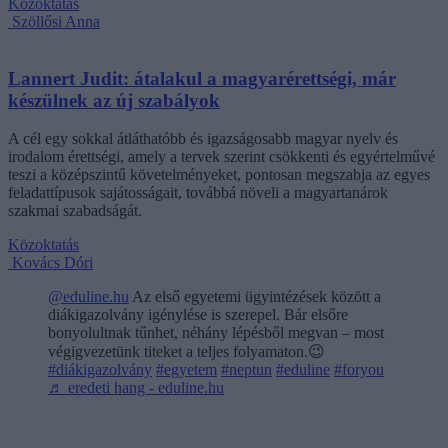
Közoktatás
Szöllősi Anna
Lannert Judit: átalakul a magyarérettségi, már
készülnek az új szabályok
A cél egy sokkal átláthatóbb és igazságosabb magyar nyelv és
irodalom érettségi, amely a tervek szerint csökkenti és egyértelművé
teszi a középszintű követelményeket, pontosan megszabja az egyes
feladattípusok sajátosságait, továbbá növeli a magyartanárok
szakmai szabadságát.
Közoktatás
Kovács Dóri
@eduline.hu
Az első egyetemi ügyintézések között a
diákigazolvány igénylése is szerepel. Bár elsőre
bonyolultnak tűnhet, néhány lépésből megvan – most
végigvezetünk titeket a teljes folyamaton.😉
#diákigazolvány
#egyetem
#neptun
#eduline
#foryou
♬ eredeti hang - eduline.hu