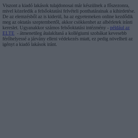
Viszont a kiadó lakások tulajdonosai már készülnek a főszezonra,
mivel közeledik a felsőoktatási felvételi ponthatárainak a kihirdetése.
De az elemzésből az is kiderül, ha az egyetemeken online kezdődik
meg az oktatás szeptembertől, akkor csökkenhet az albérletek iránti
kereslet. Ugyanakkor számos felsőoktatási intézmény -
például az
ELTE
- átmenetileg átalakítaná a kollégiumi szobákat kevesebb
férőhelyessé a járvány elleni védekezés miatt, ez pedig növelheti az
igényt a kiadó lakások iránt.