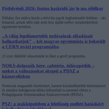
Pótfelvételi 2026: fontos határidő jár le ma éjfélkor
Néhány óra múlva bezár a felvi.hu egyik legfontosabb felülete – aki
lemarad, annak idén már nem lesz újabb esélye szeptemberben
egyetemet kezdeni.
„A világ legelismertebb tudósainak előadásait
hallgathatjuk” – két magyar egyetemista is bekerült
a CERN nyári programjába
21 ezer diákból választották ki őket a genfi programba.
NOKS-dolgozók bére, cafetéria, túlórapótlék –
ezeket a változásokat sürgeti a PDSZ a
köznevelésben
Nemcsak magasabb fizetéseket, hanem kiszámíthatóbb bérrendszert
és minden ledolgozott túlóra kifizetését is szeretné elérni a
Pedagógusok Demokratikus Szakszervezete (PDSZ).
PSZ: a szakképzésben a felelősség mellett hatáskört