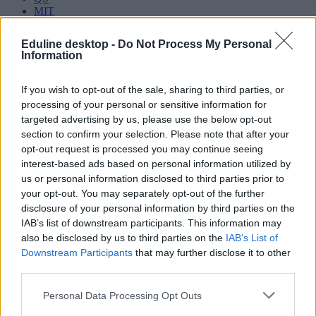
MIT
csinghua egyetem
Eduline desktop -
Do Not Process My Personal
Hozzászólások
Information
If you wish to opt-out of the sale, sharing to third parties, or
processing of your personal or sensitive information for
targeted advertising by us, please use the below opt-out
section to confirm your selection. Please note that after your
opt-out request is processed you may continue seeing
interest-based ads based on personal information utilized by
Több mint kétszer annyi diák jutott be a
us or personal information disclosed to third parties prior to
felsőoktatásba, mint ahány kollégiumi férőhely
your opt-out. You may separately opt-out of the further
összesen van
disclosure of your personal information by third parties on the
IAB’s list of downstream participants. This information may
Nemcsak abban vannak jelentős különbségek az egyetemek között,
also be disclosed by us to third parties on the
IAB’s List of
hogy hány kollégiumi férőhely jut a hallgatókra, a térítési díj összege
Downstream Participants
that may further disclose it to other
sem egységes. Míg a BME-n 100 újonnan felvett egyetemistára 76
third parties.
férőhely jut, a BGE-n mindössze 16, a legolcsóbb havi kollégiumi
díjak pedig 9300 és 25 500 forint között mozognak a vizsgált
intézményekben. Megnéztük, hol mekkora a kollégiumi kapacitás,
Personal Data Processing Opt Outs
mennyit kell fizetni, és mi alapján dől el, hogy ki költözhet be.