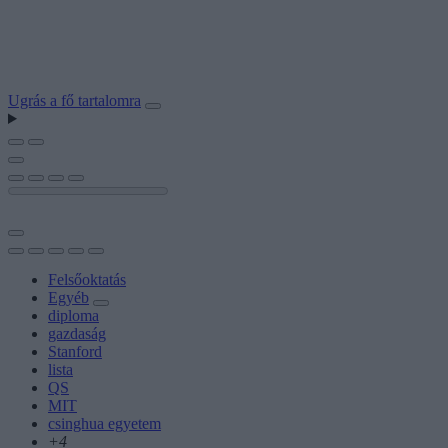
Ugrás a fő tartalomra
Felsőoktatás
Egyéb
diploma
gazdaság
Stanford
lista
QS
MIT
csinghua egyetem
+4