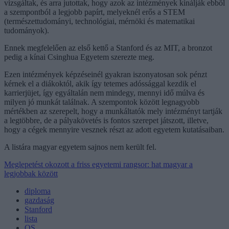
vizsgáltak, és arra jutottak, hogy azok az intézmények kínálják ebből
a szempontból a legjobb papírt, melyeknél erős a STEM
(természettudományi, technológiai, mérnöki és matematikai
tudományok).
Ennek megfelelően az első kettő a Stanford és az MIT, a bronzot
pedig a kínai Csinghua Egyetem szerezte meg.
Ezen intézmények képzéseinél gyakran iszonyatosan sok pénzt
kérnek el a diákoktól, akik így tetemes adóssággal kezdik el
karrierjüjet, így egyáltalán nem mindegy, mennyi idő múlva és
milyen jó munkát találnak. A szempontok között legnagyobb
mértékben az szerepelt, hogy a munkáltatók mely intézményt tartják
a legtöbbre, de a pályakövetés is fontos szerepet játszott, illetve,
hogy a cégek mennyire vesznek részt az adott egyetem kutatásaiban.
A listára magyar egyetem sajnos nem került fel.
Meglepetést okozott a friss egyetemi rangsor: hat magyar a
legjobbak között
diploma
gazdaság
Stanford
lista
QS