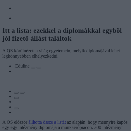
Itt a lista: ezekkel a diplomákkal egyből
jól fizető állást találtok
A QS körülnézett a világ egyetemein, melyik diplomájával lehet
legkönnyebben elhelyezkedni.
Eduline
A QS először
állította össze a listát
az alapján, hogy mennyire kapós
egy-egy intézmény diplomája a munkaerőpiacon. 300 intézményt