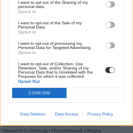
I want to opt-out of the Sharing of my
Felsőoktatás
personal data.
Opted In
Szöllősi Anna
Dolgoznának az egyetem mellett, mégsem
I want to opt-out of the Sale of my
Personal Data.
vállalhatnak diákmunkát – több mint százezer
Opted In
levelezős hallgatót érinthet a szabály
I want to opt-out of processing my
Personal Data for Targeted Advertising.
„Szinte bárhol voltam állásinterjún, mikor megtudták, hogy levelező
Opted In
tagozatos hallgató vagyok, egyből húzni kezdték a szájukat” –
számolt be tapasztalatairól az Eduline-nak egy egyetemista. Példája
I want to opt-out of Collection, Use,
azonban korántsem egyedi: több levelezős hallgató számolt be
Retention, Sale, and/or Sharing of my
hasonló nehézségekről.
Personal Data that Is Unrelated with the
Purposes for which it was collected.
Campus life
Opted Out
Kovács Dóri
CONFIRM
Eltörölnék a 45 perces iskola-előkészítőt, újra az
óvodák dönthetnének az iskolaérettségről
Data Deletion
Data Access
Privacy Policy
Megszűnhet a 45 perces iskola-előkészítő foglalkozás, újra az
óvodák dönthetnének az iskolaérettségről, és az oviKRÉTA is
átalakulhat. Többek között ezeket a változtatásokat javasolta az
Oktatási és Gyermekügyi Minisztériumnak a Magyar