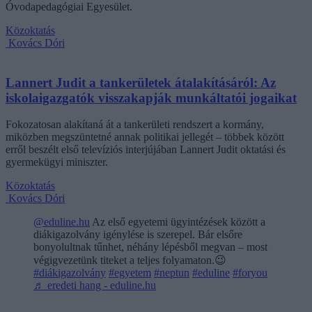
Óvodapedagógiai Egyesület.
Közoktatás
Kovács Dóri
Lannert Judit a tankerületek átalakításáról: Az
iskolaigazgatók visszakapják munkáltatói jogaikat
Fokozatosan alakítaná át a tankerületi rendszert a kormány,
miközben megszüntetné annak politikai jellegét – többek között
erről beszélt első televíziós interjújában Lannert Judit oktatási és
gyermekügyi miniszter.
Közoktatás
Kovács Dóri
@eduline.hu
Az első egyetemi ügyintézések között a
diákigazolvány igénylése is szerepel. Bár elsőre
bonyolultnak tűnhet, néhány lépésből megvan – most
végigvezetünk titeket a teljes folyamaton.😉
#diákigazolvány
#egyetem
#neptun
#eduline
#foryou
♬ eredeti hang - eduline.hu