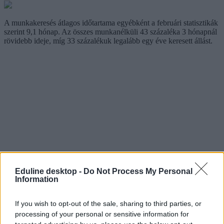
A munkakeresés átlagos időtartama egyébként a februári statisztikák
szerint 9,1 hónap. Az összes munkanélküli 43 százaléka 3 hónapnál
rövidebb ideje, míg 33 százalékuk legalább egy éve keresett állást.
Eduline desktop -
Do Not Process My Personal
Information
If you wish to opt-out of the sale, sharing to third parties, or
processing of your personal or sensitive information for