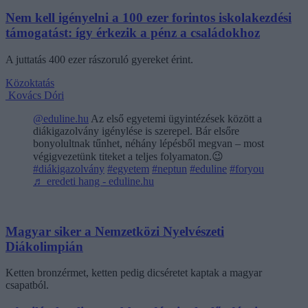
Nem kell igényelni a 100 ezer forintos iskolakezdési
támogatást: így érkezik a pénz a családokhoz
A juttatás 400 ezer rászoruló gyereket érint.
Közoktatás
Kovács Dóri
@eduline.hu
Az első egyetemi ügyintézések között a
diákigazolvány igénylése is szerepel. Bár elsőre
bonyolultnak tűnhet, néhány lépésből megvan – most
végigvezetünk titeket a teljes folyamaton.😉
#diákigazolvány
#egyetem
#neptun
#eduline
#foryou
♬ eredeti hang - eduline.hu
Magyar siker a Nemzetközi Nyelvészeti
Diákolimpián
Ketten bronzérmet, ketten pedig dicséretet kaptak a magyar
csapatból.