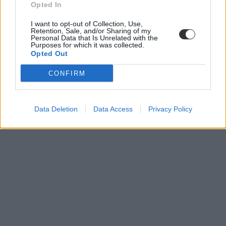
foglalkoztatottság
Opted In
munkanélküliségi ráta
ksh statisztika
I want to opt-out of Collection, Use,
Retention, Sale, and/or Sharing of my
Personal Data that Is Unrelated with the
Purposes for which it was collected.
Opted Out
CONFIRM
Data Deletion
Data Access
Privacy Policy