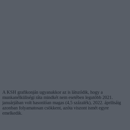
A KSH grafikonján ugyanakkor az is látszódik, hogy a
munkanélküliségi ráta mindkét nem esetében legutóbb 2021.
januárjában volt hasonlóan magas (4,5 százalék), 2022. áprilisáig
azonban folyamatosan csökkent, azóta viszont ismét egyre
emelkedik.