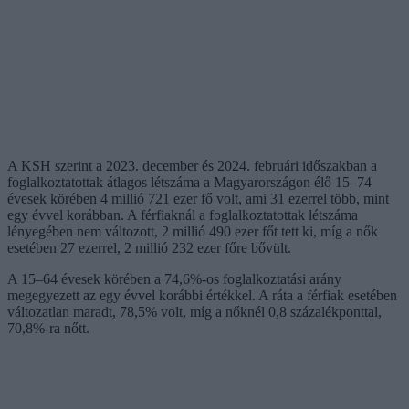
A KSH szerint a 2023. december és 2024. februári időszakban a
foglalkoztatottak átlagos létszáma a Magyarországon élő 15–74
évesek körében 4 millió 721 ezer fő volt, ami 31 ezerrel több, mint
egy évvel korábban. A férfiaknál a foglalkoztatottak létszáma
lényegében nem változott, 2 millió 490 ezer főt tett ki, míg a nők
esetében 27 ezerrel, 2 millió 232 ezer főre bővült.
A 15–64 évesek körében a 74,6%-os foglalkoztatási arány
megegyezett az egy évvel korábbi értékkel. A ráta a férfiak esetében
változatlan maradt, 78,5% volt, míg a nőknél 0,8 százalékponttal,
70,8%-ra nőtt.