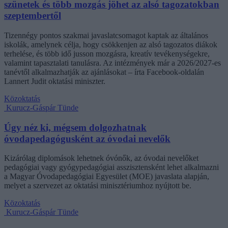
szünetek és több mozgás jöhet az alsó tagozatokban
szeptembertől
Tizennégy pontos szakmai javaslatcsomagot kaptak az általános
iskolák, amelynek célja, hogy csökkenjen az alsó tagozatos diákok
terhelése, és több idő jusson mozgásra, kreatív tevékenységekre,
valamint tapasztalati tanulásra. Az intézmények már a 2026/2027-es
tanévtől alkalmazhatják az ajánlásokat – írta Facebook-oldalán
Lannert Judit oktatási miniszter.
Közoktatás
Kurucz-Gáspár Tünde
Úgy néz ki, mégsem dolgozhatnak
óvodapedagógusként az óvodai nevelők
Kizárólag diplomások lehetnek óvónők, az óvodai nevelőket
pedagógiai vagy gyógypedagógiai asszisztensként lehet alkalmazni
a Magyar Óvodapedagógiai Egyesület (MOE) javaslata alapján,
melyet a szervezet az oktatási minisztériumhoz nyújtott be.
Közoktatás
Kurucz-Gáspár Tünde