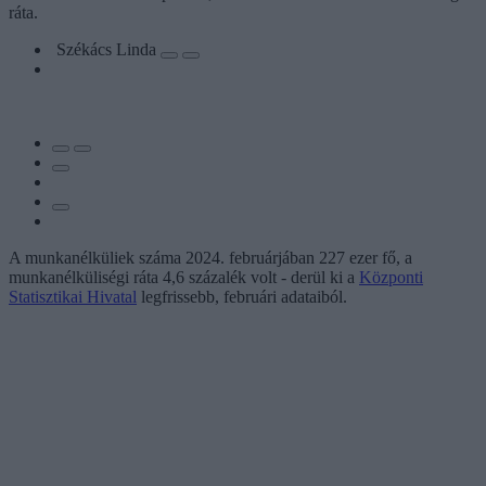
ráta.
Székács Linda
A munkanélküliek száma 2024. februárjában 227 ezer fő, a
munkanélküliségi ráta 4,6 százalék volt - derül ki a
Központi
Statisztikai Hivatal
legfrissebb, februári adataiból.