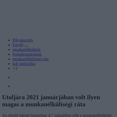
Pályakezdés
Egyéb
munkanélküliség
foglalkoztatottság
munkanélküliségi ráta
ksh statisztika
+1
Utoljára 2021 januárjában volt ilyen
magas a munkanélküliségi ráta
Az elmúlt három hónapban 4,7 százalékra nőtt a munkanélküliségi