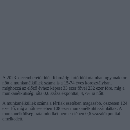
A 2023. decemberétől idén februárig tartó időtartamban ugyanakkor
nőtt a munkanélküliek száma is a 15-74 éves korosztályban,
méghozzá az előző évhez képest 33 ezer fővel 232 ezer főre, míg a
munkanélküliségi ráta 0,6 százalékponttal, 4,7%-ra nőtt.
A munkanélküliek száma a férfiak esetében magasabb, összesen 124
ezer fő, míg a nők esetében 108 ezer munkanélkülit számláltak. A
munkanélküliségi ráta mindkét nem esetében 0,6 százalékponttal
emelkedett.