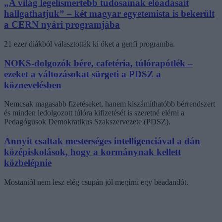
„A világ legelismertebb tudósainak előadásait
hallgathatjuk” – két magyar egyetemista is bekerült
a CERN nyári programjába
21 ezer diákból választották ki őket a genfi programba.
NOKS-dolgozók bére, cafetéria, túlórapótlék –
ezeket a változásokat sürgeti a PDSZ a
köznevelésben
Nemcsak magasabb fizetéseket, hanem kiszámíthatóbb bérrendszert
és minden ledolgozott túlóra kifizetését is szeretné elérni a
Pedagógusok Demokratikus Szakszervezete (PDSZ).
Annyit csaltak mesterséges intelligenciával a dán
középiskolások, hogy a kormánynak kellett
közbelépnie
Mostantól nem lesz elég csupán jól megírni egy beadandót.