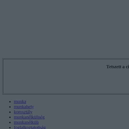
Tetszett a 
munka
munkahely
korosztály
munkanélküliség
munkanélküli
foglalkoztatottság