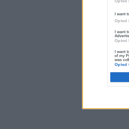
Opted 
I want t
Opted 
I want 
Advertis
Opted 
I want t
of my P
was col
Opted 