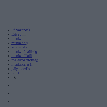
Pályakezdés
Egyéb
munka
munkahely
korosztály
munkanélküliség
munkanélküli
foglalkoztatottság
munkakeresés
pályakezdés
KSH
+6