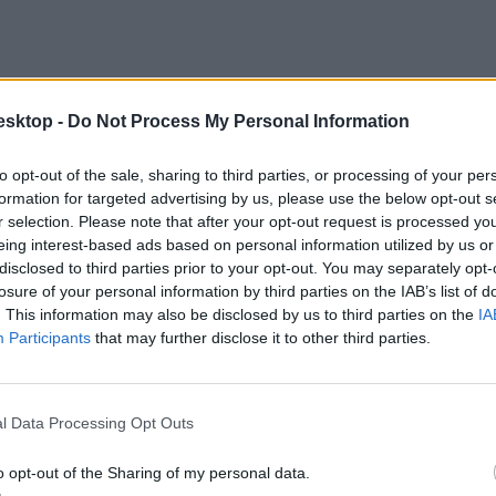
esktop -
Do Not Process My Personal Information
to opt-out of the sale, sharing to third parties, or processing of your per
formation for targeted advertising by us, please use the below opt-out s
r selection. Please note that after your opt-out request is processed y
eing interest-based ads based on personal information utilized by us or
disclosed to third parties prior to your opt-out. You may separately opt-
losure of your personal information by third parties on the IAB’s list of
. This information may also be disclosed by us to third parties on the
IA
Participants
that may further disclose it to other third parties.
 ezren foglalkoztatottak, ez 38 ezerrel kevesebb az előző év azonos id
l Data Processing Opt Outs
i korúak foglalkoztatási rátája 1,3 százalékponttal, 83,2 százalékra es
esést követően ismét elérte a 75 százalékot. Ebből a korcsoportból a do
o opt-out of the Sharing of my personal data.