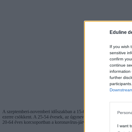
Eduline d
If you wish 
sensitive in
confirm you
continue se
information 
further disc
participants
Downstream 
A szeptemberi-novemberi időszakban a 15-64 évesek közül 4 millió 397
Persona
ezerre csökkent. A 25-54 évesek, az úgynevezett legjobb munkavállalás
20-64 éves korcsoportban a koronavírus-járvány miatti átmeneti vissza
I want t