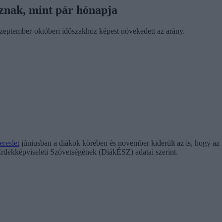
oznak, mint pár hónapja
szeptember-októberi időszakhoz képest növekedett az arány.
ereslet
júniusban a diákok körében és november kiderült az is, hogy az 
dekképviseleti Szövetségének (DiákÉSZ) adatai szerint.