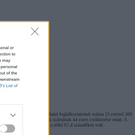
sonal or
ection to
ou may
 personal
out of the
 downstream
B’s List of
őszakánál. A 15-24 éves fiatal foglalkoztatottak száma 15 ezerrel 269
ett vissza a foglalkoztatottak számának 44 ezres csökkenése miatt. A
lgozó férfiak aránya 83,8, a nőké 67,4 százalékos volt.