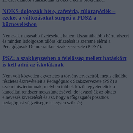
NOKS-dolgozók bére, cafetéria, túlórapótlék –
ezeket a változásokat sürgeti a PDSZ a
köznevelésben
Nemcsak magasabb fizetéseket, hanem kiszámíthatóbb bérrendszert
és minden ledolgozott túlóra kifizetését is szeretné elérni a
Pedagógusok Demokratikus Szakszervezete (PDSZ).
PSZ: a szakképzésben a felelősség mellett hatáskört
is kell adni az iskoláknak
Nem volt közvetlen egyeztetés a törvénytervezetről, mégis elküldte
részletes észrevételeit a Pedagógusok Szakszervezete (PSZ) a
szakminisztériumnak, melyben többek között egyetértettek a
kancellári rendszer megszüntetésével, de javasolják az oktató
elnevezés kivezetését és azt, hogy a főigazgatói poszthoz
pedagógusi végzettségre is legyen szükség.