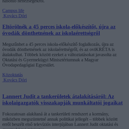
hasonló nehézségekről.
Campus life
Kovács Dóri
Eltörölnék a 45 perces iskola-előkészítőt, újra az
óvodák dönthetnének az iskolaérettségről
Megszűnhet a 45 perces iskola-előkészítő foglalkozás, újra az
óvodák dönthetnének az iskolaérettségről, és az oviKRÉTA is
átalakulhat. Többek között ezeket a változtatásokat javasolta az
Oktatási és Gyermekügyi Minisztériumnak a Magyar
Óvodapedagógiai Egyesület.
Közoktatás
Kovács Dóri
Lannert Judit a tankerületek átalakításáról: Az
iskolaigazgatók visszakapják munkáltatói jogaikat
Fokozatosan alakítaná át a tankerületi rendszert a kormány,
miközben megszüntetné annak politikai jellegét – többek között
erről beszélt első televíziós interjújában Lannert Judit oktatási és