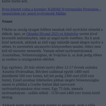
külön fizetni kell.
Ilyen lehetett volna a kormány Külföldi Nyelvtanulási Programja –
megnéztünk egy angol nyelviskolát Máltán
Német
Főként az ország nyugati felében tanulnak első nyelvként németül a
diákok, igaz, az
Oktatási Hivatal 2021-es felmérése
szerint jóval
kevesebb intézményben, mint az angol nyelv esetében. Ha ti azok
közé tartoztok, akiknek az első vagy második tanult idegen nyelve a
német, és szeretnétek anyanyelvi környezetben tanulni, ehhez nem
kell túl messzire mennetek. Vannak német nyelvtanfolyamok
Ausztriában, Németországban, de Svájcban is, az árak pedig ebben
az esetben is országonként eltérőek.
Egy egyhetes, 20 órás német nyelvi tábor 12-17 évesek számára
Ausztria fővárosában, Bécsben szállással együtt 1400 euró
(körülbelül 560 ezer forint), két hét pedig 2300 euró (920 ezer
forint). Ennél azonban feltehetően jobban megéri Németországba
utazni és például a Goethe Intézet által szervezett
nyelvtanfolyamokon részt venni. Egy 75 órás, intenzív
nyelvtanfolyam - szállás nélkül - 1150 euró (460 ezer forint) körül
mozog.
Akiknek pedig nem okoznak gondot az anyagiak, azok a világ