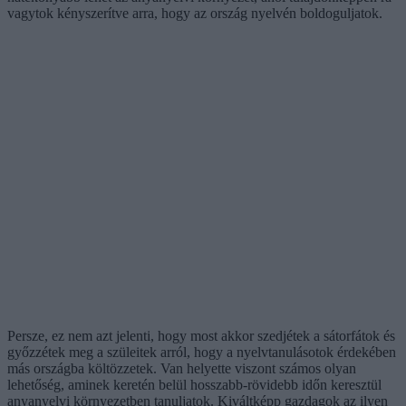
vagytok kényszerítve arra, hogy az ország nyelvén boldoguljatok.
Persze, ez nem azt jelenti, hogy most akkor szedjétek a sátorfátok és
győzzétek meg a szüleitek arról, hogy a nyelvtanulásotok érdekében
más országba költözzetek. Van helyette viszont számos olyan
lehetőség, aminek keretén belül hosszabb-rövidebb időn keresztül
anyanyelvi környezetben tanuljatok. Kiváltképp gazdagok az ilyen