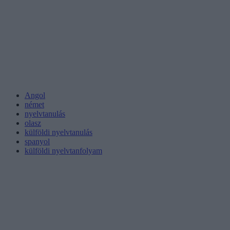
Angol
német
nyelvtanulás
olasz
külföldi nyelvtanulás
spanyol
külföldi nyelvtanfolyam