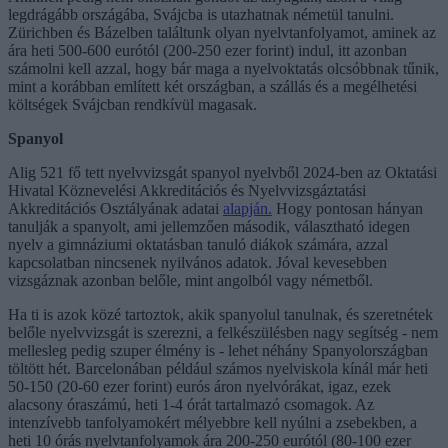
legdrágább országába, Svájcba is utazhatnak németül tanulni.
Zürichben és Bázelben találtunk olyan nyelvtanfolyamot, aminek az
ára heti 500-600 eurótól (200-250 ezer forint) indul, itt azonban
számolni kell azzal, hogy bár maga a nyelvoktatás olcsóbbnak tűnik,
mint a korábban említett két országban, a szállás és a megélhetési
költségek Svájcban rendkívül magasak.
Spanyol
Alig 521 fő tett nyelvvizsgát spanyol nyelvből 2024-ben az Oktatási
Hivatal Köznevelési Akkreditációs és Nyelvvizsgáztatási
Akkreditációs Osztályának adatai
alapján.
Hogy pontosan hányan
tanulják a spanyolt, ami jellemzően második, választható idegen
nyelv a gimnáziumi oktatásban tanuló diákok számára, azzal
kapcsolatban nincsenek nyilvános adatok. Jóval kevesebben
vizsgáznak azonban belőle, mint angolból vagy németből.
Ha ti is azok közé tartoztok, akik spanyolul tanulnak, és szeretnétek
belőle nyelvvizsgát is szerezni, a felkészülésben nagy segítség - nem
mellesleg pedig szuper élmény is - lehet néhány Spanyolországban
töltött hét. Barcelonában például számos nyelviskola kínál már heti
50-150 (20-60 ezer forint) eurós áron nyelvórákat, igaz, ezek
alacsony óraszámú, heti 1-4 órát tartalmazó csomagok. Az
intenzívebb tanfolyamokért mélyebbre kell nyúlni a zsebekben, a
heti 10 órás nyelvtanfolyamok ára 200-250 eurótól (80-100 ezer