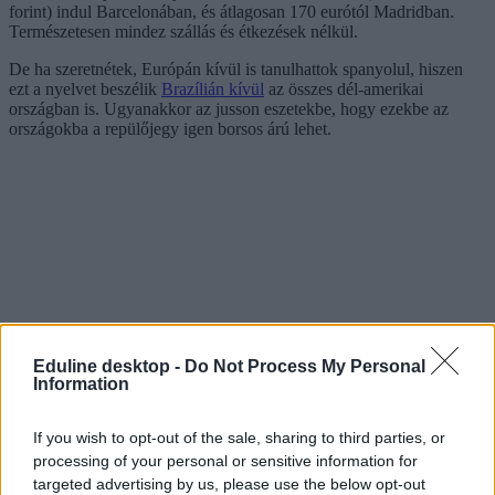
forint) indul Barcelonában, és átlagosan 170 eurótól Madridban.
Természetesen mindez szállás és étkezések nélkül.
De ha szeretnétek, Európán kívül is tanulhattok spanyolul, hiszen
ezt a nyelvet beszélik
Brazílián kívül
az összes dél-amerikai
országban is. Ugyanakkor az jusson eszetekbe, hogy ezekbe az
országokba a repülőjegy igen borsos árú lehet.
Eduline desktop -
Do Not Process My Personal
Information
If you wish to opt-out of the sale, sharing to third parties, or
processing of your personal or sensitive information for
targeted advertising by us, please use the below opt-out