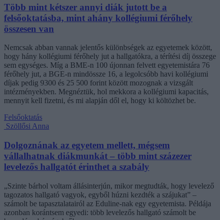
Több mint kétszer annyi diák jutott be a
felsőoktatásba, mint ahány kollégiumi férőhely
összesen van
Nemcsak abban vannak jelentős különbségek az egyetemek között,
hogy hány kollégiumi férőhely jut a hallgatókra, a térítési díj összege
sem egységes. Míg a BME-n 100 újonnan felvett egyetemistára 76
férőhely jut, a BGE-n mindössze 16, a legolcsóbb havi kollégiumi
díjak pedig 9300 és 25 500 forint között mozognak a vizsgált
intézményekben. Megnéztük, hol mekkora a kollégiumi kapacitás,
mennyit kell fizetni, és mi alapján dől el, hogy ki költözhet be.
Felsőoktatás
Szöllősi Anna
Dolgoznának az egyetem mellett, mégsem
vállalhatnak diákmunkát – több mint százezer
levelezős hallgatót érinthet a szabály
„Szinte bárhol voltam állásinterjún, mikor megtudták, hogy levelező
tagozatos hallgató vagyok, egyből húzni kezdték a szájukat” –
számolt be tapasztalatairól az Eduline-nak egy egyetemista. Példája
azonban korántsem egyedi: több levelezős hallgató számolt be