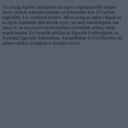
Az ország legtöbb iskolájában az angol a legnépszerűbb idegen
nyelv; diákok százezrei tanulják ezt jellemzően heti 3-5 órában
legkésőbb 3-4. osztálytól kezdve. Mivel pedig az egész világon ez
az egyik legtöbbek által beszélt nyelv, tucatnyi lehetőségetek van
akkor is, ha anyanyelvi környezetben szeretnétek néhány hétig
angolt tanulni. Ezt beszélik például az Egyesült Királyságban, az
Amerikai Egyesült Államokban, Ausztráliában és Új-Zélandon, de
számos afrikai országban is hivatalos nyelv.