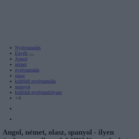
Nyelvtanulás
Egyéb
Angol
német
nyelvtanulás
olasz
külföldi nyelvtanulás
spanyol
külföldi nyelvtanfolyam
+4
Angol, német, olasz, spanyol - ilyen