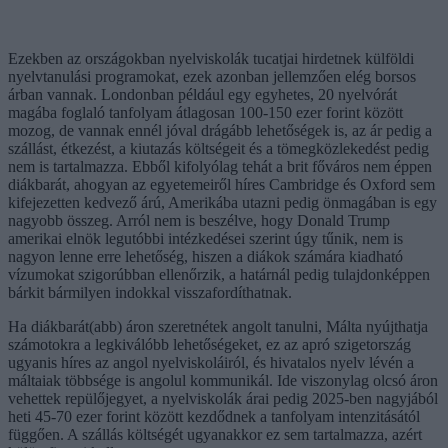
Ezekben az országokban nyelviskolák tucatjai hirdetnek külföldi
nyelvtanulási programokat, ezek azonban jellemzően elég borsos
árban vannak. Londonban például egy egyhetes, 20 nyelvórát
magába foglaló tanfolyam átlagosan 100-150 ezer forint között
mozog, de vannak ennél jóval drágább lehetőségek is, az ár pedig a
szállást, étkezést, a kiutazás költségeit és a tömegközlekedést pedig
nem is tartalmazza. Ebből kifolyólag tehát a brit főváros nem éppen
diákbarát, ahogyan az egyetemeiről híres Cambridge és Oxford sem
kifejezetten kedvező árú, Amerikába utazni pedig önmagában is egy
nagyobb összeg. Arról nem is beszélve, hogy Donald Trump
amerikai elnök legutóbbi intézkedései szerint úgy tűnik, nem is
nagyon lenne erre lehetőség, hiszen a diákok számára kiadható
vízumokat szigorúbban ellenőrzik, a határnál pedig tulajdonképpen
bárkit bármilyen indokkal visszafordíthatnak.
Ha diákbarát(abb) áron szeretnétek angolt tanulni, Málta nyújthatja
számotokra a legkiválóbb lehetőségeket, ez az apró szigetország
ugyanis híres az angol nyelviskoláiról, és hivatalos nyelv lévén a
máltaiak többsége is angolul kommunikál. Ide viszonylag olcsó áron
vehettek repülőjegyet, a nyelviskolák árai pedig 2025-ben nagyjából
heti 45-70 ezer forint között kezdődnek a tanfolyam intenzitásától
függően. A szállás költségét ugyanakkor ez sem tartalmazza, azért