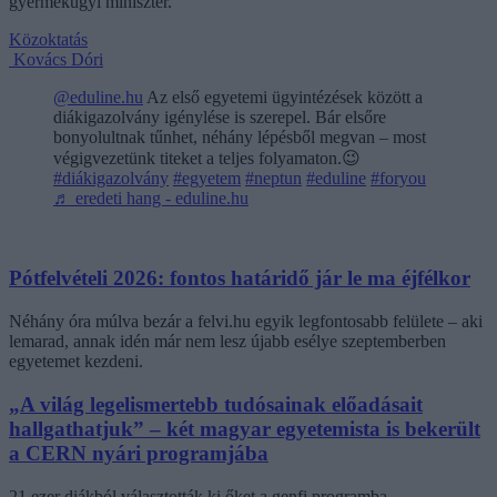
gyermekügyi miniszter.
Közoktatás
Kovács Dóri
@eduline.hu
Az első egyetemi ügyintézések között a
diákigazolvány igénylése is szerepel. Bár elsőre
bonyolultnak tűnhet, néhány lépésből megvan – most
végigvezetünk titeket a teljes folyamaton.😉
#diákigazolvány
#egyetem
#neptun
#eduline
#foryou
♬ eredeti hang - eduline.hu
Pótfelvételi 2026: fontos határidő jár le ma éjfélkor
Néhány óra múlva bezár a felvi.hu egyik legfontosabb felülete – aki
lemarad, annak idén már nem lesz újabb esélye szeptemberben
egyetemet kezdeni.
„A világ legelismertebb tudósainak előadásait
hallgathatjuk” – két magyar egyetemista is bekerült
a CERN nyári programjába
21 ezer diákból választották ki őket a genfi programba.