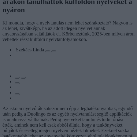
árakon tanulhattok külföldön nyelveket a
nyáron
Ki mondta, hogy a nyelvtanulás nem lehet szórakoztató? Nagyon is
az lehet, kiváltképp, ha az adott idegen nyelvet annak
anyaországában sajátítjátok el. Körbenéztünk, 2025-ben milyen áron
vehettek részt külföldi nyelvtanfolyamokon.
Székács Linda
Az iskolai nyelvórák sokszor nem épp a leghatékonyabbak, egy idő
után pedig a Duolingo és az egyéb nyelvtanulást segítő applikációk
is unalmassá válthatnak. Pedig nyelveket tanulni és tudni óriási
érték, aminek nem kell csak abból állnia, hogy a tankönyveket
bújjátok és esetleg idegen nyelven néztek filmeket. Ezeknél sokkal
hatékonyabb lehet az anyanyelvi környezet, ahol tulajdonképpen rá