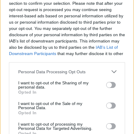
section to confirm your selection. Please note that after your
opt-out request is processed you may continue seeing
interest-based ads based on personal information utilized by
us or personal information disclosed to third parties prior to
your opt-out. You may separately opt-out of the further
disclosure of your personal information by third parties on the
IAB’s list of downstream participants. This information may
also be disclosed by us to third parties on the
IAB’s List of
Francia
Downstream Participants
that may further disclose it to other
A spanyolhoz hasonlóan franciából is csak néhány százan döntöttek
third parties.
a nyelvvizsgázás mellett 2024-ben. Ez viszont nem jelenti azt, hogy
ne lennének például olyan diákok, akik nyelvvizsgát nem, de közép-
Personal Data Processing Opt Outs
vagy emelt szintű érettségit tennének majd ebből a feltehetően
szintén másodikként tanult idegen nyelvből. Szintén van lehetőség
I want to opt-out of the Sharing of my
ebben az esetben is a külföldi nyelvtanulásra, amit jó borok, sajtok
personal data.
és sütemények ízesíthetnek meg.
Opted In
Párizsban ezeknek az ára 240 (kb 95 ezer forint) eurótól kezdődik és
I want to opt-out of the Sale of my
a határ tulajdonképpen a csillagos ég, de ezt a nyelvet is
Personal Data.
tanulhatjátok Svájcban, viszont valamivel drágábban, mint a
Opted In
németet. A svájci francia nyelvtanfolyamok ára heti 550 eurótól
indul (220 ezer) és akár a 2000 eurót is (800 ezer) elérheti. Ezekre is
I want to opt-out of processing my
igaz, hogy a szállást és a megélhetést az összeg nem tartalmazza.
Personal Data for Targeted Advertising.
Opted In