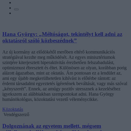
Hana György: „Méltóságot, tekintélyt kell adni az
oktatásról szóló közbeszédnek”
Az új kormány az elődökétől merőben eltérő kommunikációs
stratégiával kezdte meg működését. Az egyes minisztériumok
szintjére kiterjesztett hiperaktivitás érezhetően felszabadulást,
optimizmust ébresztett és éltet. Különösen az olyan, korábban porig
alázott ágazatban, mint az oktatás. Ám pontosan ez a lendület az,
ami egy újabb megkerülhetetlen kihívást is előtérbe rántott: az
érdemi társadalmi egyeztetés ígéretének beváltását, vagy más szóval
„kényszerét”. Ennek, az amúgy pozitív stressznek a kezeléséhez
igyekszem az alábbiakban szempontokat adni. Hana György
humánökológus, közoktatási vezető véleménycikke.
Közoktatás
Vendégszerző
Dolgoznának az egyetem mellett, mégsem