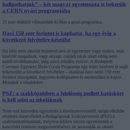
hallgathatjuk” – két magyar egyetemista is bekerült
a CERN nyári programjába
21 ezer diákból választották ki őket a genfi programba.
Havi 150 ezer forintot is kaphatsz, ha egy évig a
következő felvételire készülsz
Ha idén nem sikerült bejutnod arra az egyetemre vagy szakra, amit
kinéztél magadnak, vagy anyagi, családi okok miatt eddig nem
tudtál továbbtanulni, még nincs minden veszve. A Budapesti
Corvinus Egyetem Illyés Gyula Programja egy teljes tanéven át segít
felkészülni a következő felvételire – ráadásul havi nettó 150 ezer
forintos támogatást, ingyenes kollégiumot és mentorálást is kapsz.
Mutatjuk a részleteket.
PSZ: a szakképzésben a felelősség mellett hatáskört
is kell adni az iskoláknak
Nem volt közvetlen egyeztetés a törvénytervezetről, mégis elküldte
részletes észrevételeit a Pedagógusok Szakszervezete (PSZ) a
szakminisztériumnak, melyben többek között egyetértettek a
kancellári rendszer megszüntetésével, de javasolják az oktató