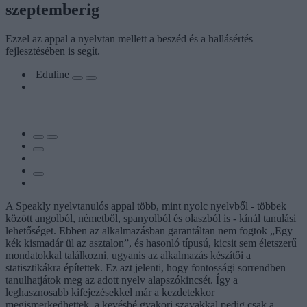
szeptemberig
Ezzel az appal a nyelvtan mellett a beszéd és a hallásértés
fejlesztésében is segít.
Eduline
A Speakly nyelvtanulós appal több, mint nyolc nyelvből - többek
között angolból, németből, spanyolból és olaszból is - kínál tanulási
lehetőséget. Ebben az alkalmazásban garantáltan nem fogtok „Egy
kék kismadár ül az asztalon”, és hasonló típusú, kicsit sem életszerű
mondatokkal találkozni, ugyanis az alkalmazás készítői a
statisztikákra építettek. Ez azt jelenti, hogy fontossági sorrendben
tanulhatjátok meg az adott nyelv alapszókincsét. Így a
leghasznosabb kifejezésekkel már a kezdetekkor
megismerkedhettek, a kevésbé gyakori szavakkal pedig csak a