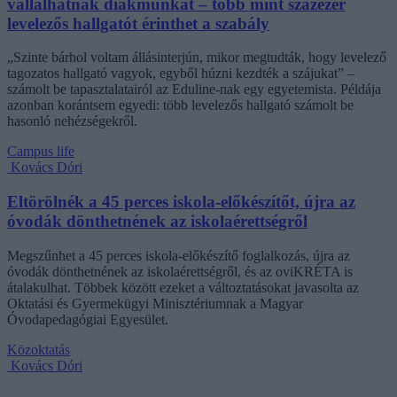
vállalhatnak diákmunkát – több mint százezer
levelezős hallgatót érinthet a szabály
„Szinte bárhol voltam állásinterjún, mikor megtudták, hogy levelező
tagozatos hallgató vagyok, egyből húzni kezdték a szájukat” –
számolt be tapasztalatairól az Eduline-nak egy egyetemista. Példája
azonban korántsem egyedi: több levelezős hallgató számolt be
hasonló nehézségekről.
Campus life
Kovács Dóri
Eltörölnék a 45 perces iskola-előkészítőt, újra az
óvodák dönthetnének az iskolaérettségről
Megszűnhet a 45 perces iskola-előkészítő foglalkozás, újra az
óvodák dönthetnének az iskolaérettségről, és az oviKRÉTA is
átalakulhat. Többek között ezeket a változtatásokat javasolta az
Oktatási és Gyermekügyi Minisztériumnak a Magyar
Óvodapedagógiai Egyesület.
Közoktatás
Kovács Dóri