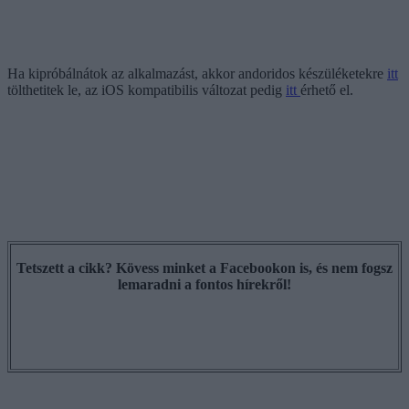
Ha kipróbálnátok az alkalmazást, akkor andoridos készüléketekre
itt
tölthetitek le, az iOS kompatibilis változat pedig
itt
érhető el.
Tetszett a cikk? Kövess minket a Facebookon is, és nem fogsz
lemaradni a fontos hírekről!