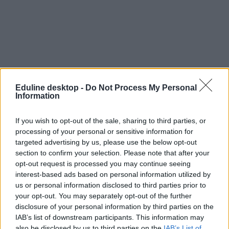
Eduline desktop -
Do Not Process My Personal
Information
If you wish to opt-out of the sale, sharing to third parties, or
processing of your personal or sensitive information for
targeted advertising by us, please use the below opt-out
section to confirm your selection. Please note that after your
ingyenes alkalmazás
opt-out request is processed you may continue seeing
ingyenes app
interest-based ads based on personal information utilized by
campus life
infotech
us or personal information disclosed to third parties prior to
angol alkalmazás
your opt-out. You may separately opt-out of the further
speaky
disclosure of your personal information by third parties on the
IAB’s list of downstream participants. This information may
also be disclosed by us to third parties on the
IAB’s List of