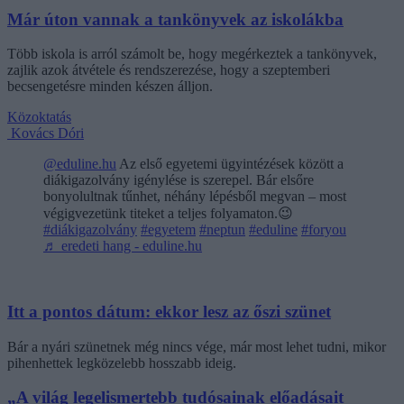
Már úton vannak a tankönyvek az iskolákba
Több iskola is arról számolt be, hogy megérkeztek a tankönyvek,
zajlik azok átvétele és rendszerezése, hogy a szeptemberi
becsengetésre minden készen álljon.
Közoktatás
Kovács Dóri
@eduline.hu
Az első egyetemi ügyintézések között a
diákigazolvány igénylése is szerepel. Bár elsőre
bonyolultnak tűnhet, néhány lépésből megvan – most
végigvezetünk titeket a teljes folyamaton.😉
#diákigazolvány
#egyetem
#neptun
#eduline
#foryou
♬ eredeti hang - eduline.hu
Itt a pontos dátum: ekkor lesz az őszi szünet
Bár a nyári szünetnek még nincs vége, már most lehet tudni, mikor
pihenhettek legközelebb hosszabb ideig.
„A világ legelismertebb tudósainak előadásait