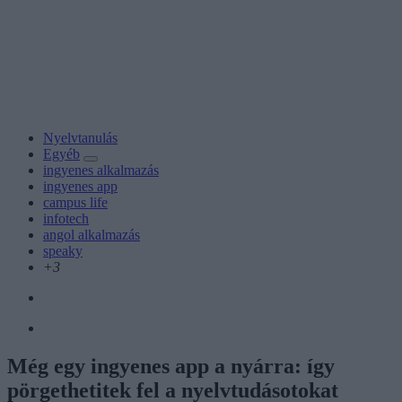
Nyelvtanulás
Egyéb
ingyenes alkalmazás
ingyenes app
campus life
infotech
angol alkalmazás
speaky
+3
Még egy ingyenes app a nyárra: így
pörgethetitek fel a nyelvtudásotokat