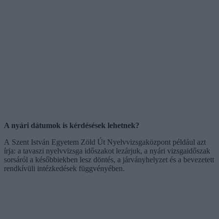
A nyári dátumok is kérdésések lehetnek?
A Szent István Egyetem Zöld Út Nyelvvizsgaközpont például azt
írja: a tavaszi nyelvvizsga időszakot lezárjuk, a nyári vizsgaidőszak
sorsáról a későbbiekben lesz döntés, a járványhelyzet és a bevezetett
rendkívüli intézkedések függvényében.