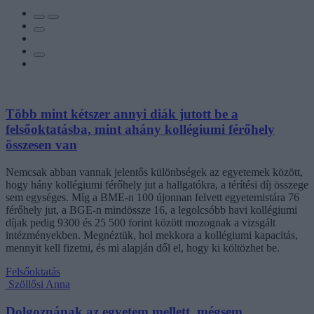
Több mint kétszer annyi diák jutott be a
felsőoktatásba, mint ahány kollégiumi férőhely
összesen van
Nemcsak abban vannak jelentős különbségek az egyetemek között,
hogy hány kollégiumi férőhely jut a hallgatókra, a térítési díj összege
sem egységes. Míg a BME-n 100 újonnan felvett egyetemistára 76
férőhely jut, a BGE-n mindössze 16, a legolcsóbb havi kollégiumi
díjak pedig 9300 és 25 500 forint között mozognak a vizsgált
intézményekben. Megnéztük, hol mekkora a kollégiumi kapacitás,
mennyit kell fizetni, és mi alapján dől el, hogy ki költözhet be.
Felsőoktatás
Szöllősi Anna
Dolgoznának az egyetem mellett, mégsem