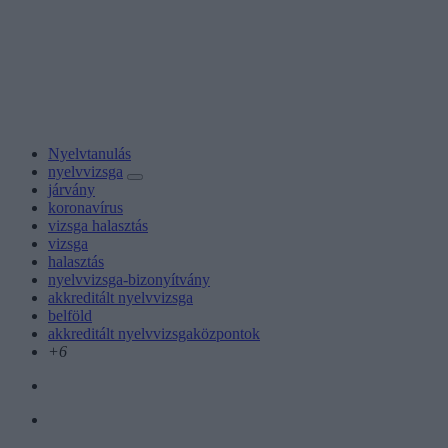
Nyelvtanulás
nyelvvizsga
járvány
koronavírus
vizsga halasztás
vizsga
halasztás
nyelvvizsga-bizonyítvány
akkreditált nyelvvizsga
belföld
akkreditált nyelvvizsgaközpontok
+6