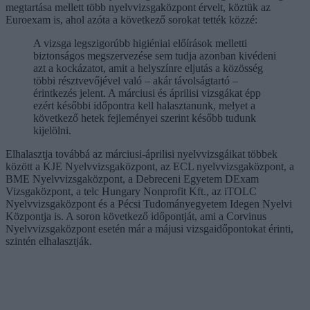
megtartása mellett több nyelvvizsgaközpont érvelt, köztük az
Euroexam is, ahol azóta a következő sorokat tették közzé:
A vizsga legszigorúbb higiéniai előírások melletti
biztonságos megszervezése sem tudja azonban kivédeni
azt a kockázatot, amit a helyszínre eljutás a közösség
többi résztvevőjével való – akár távolságtartó –
érintkezés jelent. A márciusi és áprilisi vizsgákat épp
ezért későbbi időpontra kell halasztanunk, melyet a
következő hetek fejleményei szerint később tudunk
kijelölni.
Elhalasztja továbbá az márciusi-áprilisi nyelvvizsgáikat többek
között a KJE Nyelvvizsgaközpont, az ECL nyelvvizsgaközpont, a
BME Nyelvvizsgaközpont, a Debreceni Egyetem DExam
Vizsgaközpont, a telc Hungary Nonprofit Kft., az iTOLC
Nyelvvizsgaközpont és a Pécsi Tudományegyetem Idegen Nyelvi
Központja is. A soron következő időpontját, ami a Corvinus
Nyelvvizsgaközpont esetén már a májusi vizsgaidőpontokat érinti,
szintén elhalasztják.