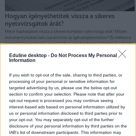
Eduline desktop -
Do Not Process My Personal
Information
If you wish to opt-out of the sale, sharing to third parties, or
Nem szeretnél lemaradni a legfontosabb információkról?
processing of your personal or sensitive information for
Iratkozz fel hírlevelünkre
targeted advertising by us, please use the below opt-out
section to confirm your selection. Please note that after your
Ha szeretnéd megkapni legfrissebb cikkeinket az érettségiről, az
opt-out request is processed you may continue seeing
egyetemi-főiskolai és a középiskolai felvételiről, ha érdekelnek a
interest-based ads based on personal information utilized by
felsőoktatás, a közoktatás, a nyelvoktatás és a felnőttképzés
legfontosabb változásai,
iratkozz fel hírleveleinkre
.
us or personal information disclosed to third parties prior to
your opt-out. You may separately opt-out of the further
disclosure of your personal information by third parties on the
IAB’s list of downstream participants. This information may