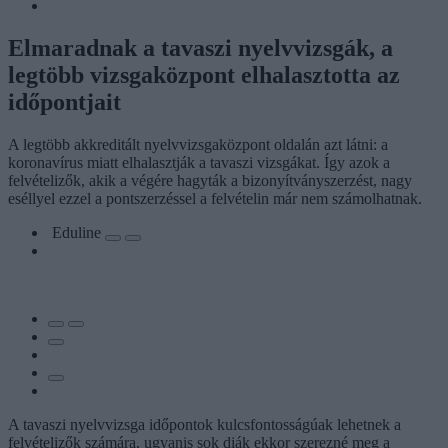
Elmaradnak a tavaszi nyelvvizsgák, a
legtöbb vizsgaközpont elhalasztotta az
időpontjait
A legtöbb akkreditált nyelvvizsgaközpont oldalán azt látni: a
koronavírus miatt elhalasztják a tavaszi vizsgákat. Így azok a
felvételizők, akik a végére hagyták a bizonyítványszerzést, nagy
eséllyel ezzel a pontszerzéssel a felvételin már nem számolhatnak.
Eduline
A tavaszi nyelvvizsga időpontok kulcsfontosságúak lehetnek a
felvételizők számára, ugyanis sok diák ekkor szerezné meg a