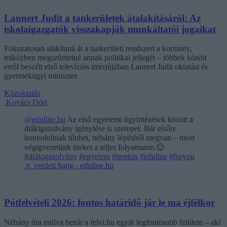
Lannert Judit a tankerületek átalakításáról: Az
iskolaigazgatók visszakapják munkáltatói jogaikat
Fokozatosan alakítaná át a tankerületi rendszert a kormány,
miközben megszüntetné annak politikai jellegét – többek között
erről beszélt első televíziós interjújában Lannert Judit oktatási és
gyermekügyi miniszter.
Közoktatás
Kovács Dóri
@eduline.hu
Az első egyetemi ügyintézések között a
diákigazolvány igénylése is szerepel. Bár elsőre
bonyolultnak tűnhet, néhány lépésből megvan – most
végigvezetünk titeket a teljes folyamaton.😉
#diákigazolvány
#egyetem
#neptun
#eduline
#foryou
♬ eredeti hang - eduline.hu
Pótfelvételi 2026: fontos határidő jár le ma éjfélkor
Néhány óra múlva bezár a felvi.hu egyik legfontosabb felülete – aki