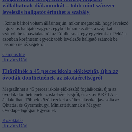
vállalhatnak diákmunkát – több mint százezer
levelezős hallgatót érinthet a szabály
„Szinte bárhol voltam állásinterjún, mikor megtudták, hogy levelező
tagozatos hallgató vagyok, egyből húzni kezdték a szájukat” –
számolt be tapasztalatairól az Eduline-nak egy egyetemista. Példája
azonban korántsem egyedi: több levelezős hallgató számolt be
hasonló nehézségekről.
Campus life
Kovács Dóri
Eltörölnék a 45 perces iskola-előkészítőt, újra az
óvodák dönthetnének az iskolaérettségről
Megszűnhet a 45 perces iskola-előkészítő foglalkozás, újra az
óvodák dönthetnének az iskolaérettségről, és az oviKRÉTA is
átalakulhat. Többek között ezeket a változtatásokat javasolta az
Oktatási és Gyermekügyi Minisztériumnak a Magyar
Óvodapedagógiai Egyesület.
Közoktatás
Kovács Dóri