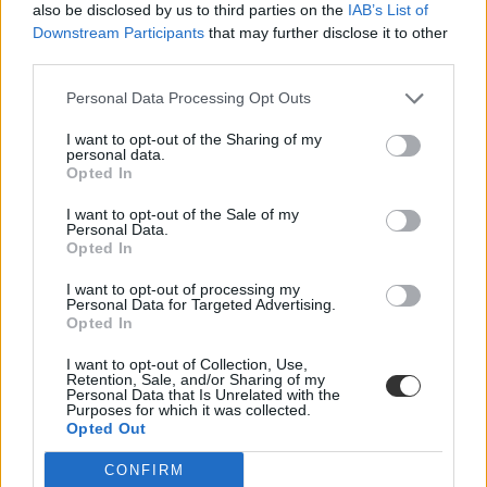
also be disclosed by us to third parties on the
IAB’s List of
Downstream Participants
that may further disclose it to other
third parties.
Personal Data Processing Opt Outs
I want to opt-out of the Sharing of my
personal data.
Opted In
I want to opt-out of the Sale of my
Personal Data.
Opted In
I want to opt-out of processing my
Personal Data for Targeted Advertising.
Opted In
járvány
koronavírus
vizsga halasztás
I want to opt-out of Collection, Use,
Retention, Sale, and/or Sharing of my
vizsga
Personal Data that Is Unrelated with the
halasztás
Purposes for which it was collected.
nyelvvizsga-bizonyítvány
Opted Out
akkreditált nyelvvizsga
belföld
CONFIRM
akkreditált nyelvvizsgaközpontok