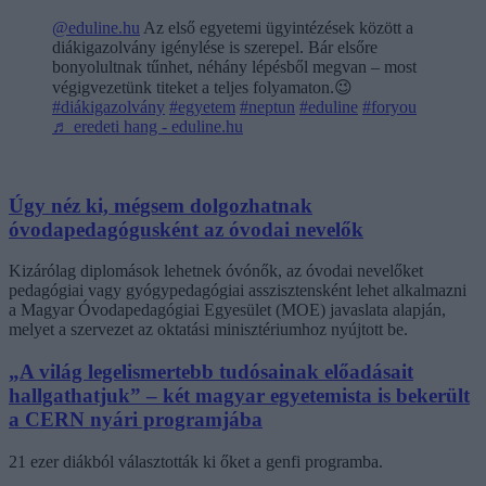
@eduline.hu
Az első egyetemi ügyintézések között a
diákigazolvány igénylése is szerepel. Bár elsőre
bonyolultnak tűnhet, néhány lépésből megvan – most
végigvezetünk titeket a teljes folyamaton.😉
#diákigazolvány
#egyetem
#neptun
#eduline
#foryou
♬ eredeti hang - eduline.hu
Úgy néz ki, mégsem dolgozhatnak
óvodapedagógusként az óvodai nevelők
Kizárólag diplomások lehetnek óvónők, az óvodai nevelőket
pedagógiai vagy gyógypedagógiai asszisztensként lehet alkalmazni
a Magyar Óvodapedagógiai Egyesület (MOE) javaslata alapján,
melyet a szervezet az oktatási minisztériumhoz nyújtott be.
„A világ legelismertebb tudósainak előadásait
hallgathatjuk” – két magyar egyetemista is bekerült
a CERN nyári programjába
21 ezer diákból választották ki őket a genfi programba.