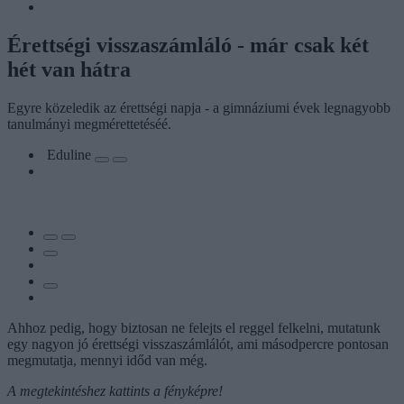
Érettségi visszaszámláló - már csak két
hét van hátra
Egyre közeledik az érettségi napja - a gimnáziumi évek legnagyobb
tanulmányi megmérettetéséé.
Eduline
Ahhoz pedig, hogy biztosan ne felejts el reggel felkelni, mutatunk
egy nagyon jó érettségi visszaszámlálót, ami másodpercre pontosan
megmutatja, mennyi időd van még.
A megtekintéshez kattints a fényképre!