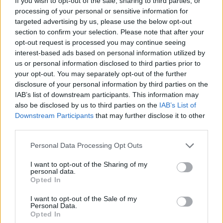
If you wish to opt-out of the sale, sharing to third parties, or
véleményeteket kommentben, sőt a szaktanároktól is kérdezhettek.
processing of your personal or sensitive information for
targeted advertising by us, please use the below opt-out
Ha elsőként szeretnétek megkapni a megoldásokat,
lájkoljátok
Facebook-oldalunkat
. Az érettségiről
itt találjátok legfrissebb
section to confirm your selection. Please note that after your
cikkeinket
.
opt-out request is processed you may continue seeing
interest-based ads based on personal information utilized by
us or personal information disclosed to third parties prior to
érettségi visszaszámláló
your opt-out. You may separately opt-out of the further
érettségi 2017
disclosure of your personal information by third parties on the
érettségi év
visszaszámláló
IAB’s list of downstream participants. This information may
also be disclosed by us to third parties on the
IAB’s List of
Hozzászólások
Downstream Participants
that may further disclose it to other
third parties.
Personal Data Processing Opt Outs
I want to opt-out of the Sharing of my
personal data.
Opted In
Mi a baj a 8 osztályos általános iskolával, és mi jöhet
I want to opt-out of the Sale of my
Personal Data.
helyette?
Opted In