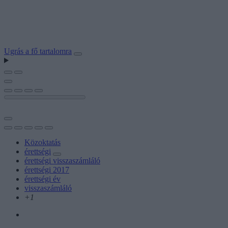
Ugrás a fő tartalomra
Közoktatás
érettségi
érettségi visszaszámláló
érettségi 2017
érettségi év
visszaszámláló
+1