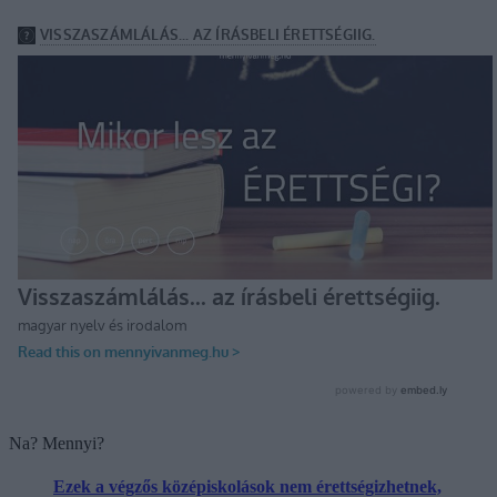
Na? Mennyi?
Ezek a végzős középiskolások nem érettségizhetnek,