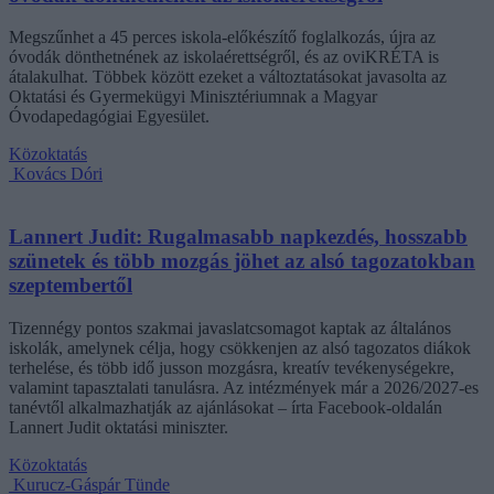
Megszűnhet a 45 perces iskola-előkészítő foglalkozás, újra az
óvodák dönthetnének az iskolaérettségről, és az oviKRÉTA is
átalakulhat. Többek között ezeket a változtatásokat javasolta az
Oktatási és Gyermekügyi Minisztériumnak a Magyar
Óvodapedagógiai Egyesület.
Közoktatás
Kovács Dóri
Lannert Judit: Rugalmasabb napkezdés, hosszabb
szünetek és több mozgás jöhet az alsó tagozatokban
szeptembertől
Tizennégy pontos szakmai javaslatcsomagot kaptak az általános
iskolák, amelynek célja, hogy csökkenjen az alsó tagozatos diákok
terhelése, és több idő jusson mozgásra, kreatív tevékenységekre,
valamint tapasztalati tanulásra. Az intézmények már a 2026/2027-es
tanévtől alkalmazhatják az ajánlásokat – írta Facebook-oldalán
Lannert Judit oktatási miniszter.
Közoktatás
Kurucz-Gáspár Tünde