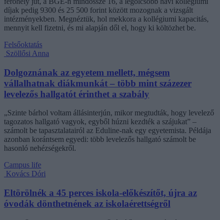
férőhely jut, a BGE-n mindössze 16, a legolcsóbb havi kollégiumi
díjak pedig 9300 és 25 500 forint között mozognak a vizsgált
intézményekben. Megnéztük, hol mekkora a kollégiumi kapacitás,
mennyit kell fizetni, és mi alapján dől el, hogy ki költözhet be.
Felsőoktatás
Szöllősi Anna
Dolgoznának az egyetem mellett, mégsem
vállalhatnak diákmunkát – több mint százezer
levelezős hallgatót érinthet a szabály
„Szinte bárhol voltam állásinterjún, mikor megtudták, hogy levelező
tagozatos hallgató vagyok, egyből húzni kezdték a szájukat” –
számolt be tapasztalatairól az Eduline-nak egy egyetemista. Példája
azonban korántsem egyedi: több levelezős hallgató számolt be
hasonló nehézségekről.
Campus life
Kovács Dóri
Eltörölnék a 45 perces iskola-előkészítőt, újra az
óvodák dönthetnének az iskolaérettségről