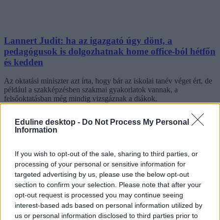
Lannert Judit: ha az igazgató úgy dönt, a
pedagógusok is dolgozhatnak home office-ból hétfőn
és kedden
Az oktatási miniszter azt írta, hogy bár az iskolai tanév véget ért, de
például a szakképzésben szakmai gyakorlatok vannak, a
felsőoktatásban még mindig vizsgáznak a diákok.
Eduline desktop -
Do Not Process My Personal
Information
If you wish to opt-out of the sale, sharing to third parties, or
processing of your personal or sensitive information for
targeted advertising by us, please use the below opt-out
section to confirm your selection. Please note that after your
opt-out request is processed you may continue seeing
interest-based ads based on personal information utilized by
us or personal information disclosed to third parties prior to