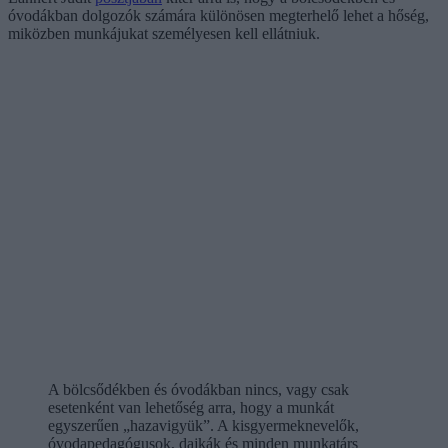
óvodákban dolgozók számára különösen megterhelő lehet a hőség,
miközben munkájukat személyesen kell ellátniuk.
A bölcsődékben és óvodákban nincs, vagy csak
esetenként van lehetőség arra, hogy a munkát
egyszerűen „hazavigyük”. A kisgyermeknevelők,
óvodapedagógusok, dajkák és minden munkatárs