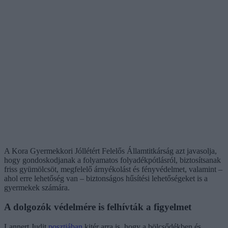
A Kora Gyermekkori Jóllétért Felelős Államtitkárság azt javasolja,
hogy gondoskodjanak a folyamatos folyadékpótlásról, biztosítsanak
friss gyümölcsöt, megfelelő árnyékolást és fényvédelmet, valamint –
ahol erre lehetőség van – biztonságos hűsítési lehetőségeket is a
gyermekek számára.
A dolgozók védelmére is felhívták a figyelmet
Lannert Judit
posztjában
kitér arra is, hogy a bölcsődékben és