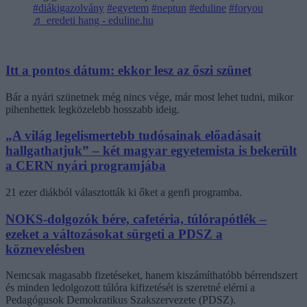
#diákigazolvány
#egyetem
#neptun
#eduline
#foryou
♬ eredeti hang - eduline.hu
Itt a pontos dátum: ekkor lesz az őszi szünet
Bár a nyári szünetnek még nincs vége, már most lehet tudni, mikor
pihenhettek legközelebb hosszabb ideig.
„A világ legelismertebb tudósainak előadásait
hallgathatjuk” – két magyar egyetemista is bekerült
a CERN nyári programjába
21 ezer diákból választották ki őket a genfi programba.
NOKS-dolgozók bére, cafetéria, túlórapótlék –
ezeket a változásokat sürgeti a PDSZ a
köznevelésben
Nemcsak magasabb fizetéseket, hanem kiszámíthatóbb bérrendszert
és minden ledolgozott túlóra kifizetését is szeretné elérni a
Pedagógusok Demokratikus Szakszervezete (PDSZ).