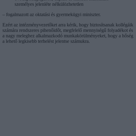
személyes jelenléte nélkülözhetetlen
– fogalmazott az oktatási és gyermekügyi miniszter.
Ezért az intézményvezetőket arra kérik, hogy biztosítsanak kollégáik
számára rendszeres pihenőidőt, megfelelő mennyiségű folyadékot és
a nagy meleghez alkalmazkodó munkakörülményeket, hogy a hőség
a lehető legkisebb terhelést jelentse számukra.