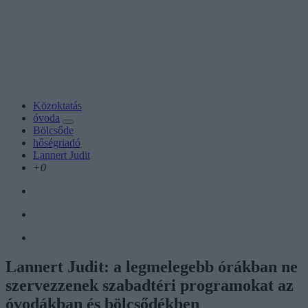
Közoktatás
óvoda
Bölcsőde
hőségriadó
Lannert Judit
+0
Lannert Judit: a legmelegebb órákban ne
szervezzenek szabadtéri programokat az
óvodákban és bölcsődékben