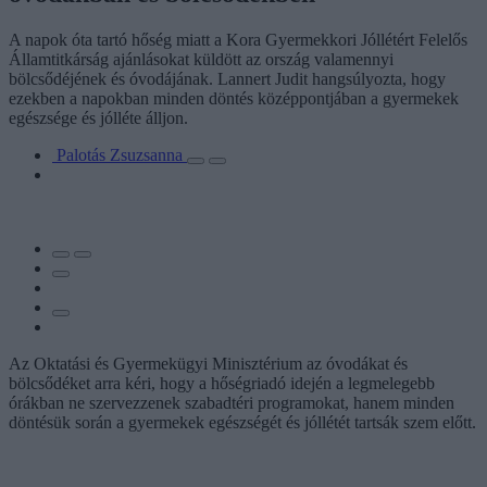
A napok óta tartó hőség miatt a Kora Gyermekkori Jóllétért Felelős
Államtitkárság ajánlásokat küldött az ország valamennyi
bölcsődéjének és óvodájának. Lannert Judit hangsúlyozta, hogy
ezekben a napokban minden döntés középpontjában a gyermekek
egészsége és jólléte álljon.
Palotás Zsuzsanna
Az Oktatási és Gyermekügyi Minisztérium az óvodákat és
bölcsődéket arra kéri, hogy a hőségriadó idején a legmelegebb
órákban ne szervezzenek szabadtéri programokat, hanem minden
döntésük során a gyermekek egészségét és jóllétét tartsák szem előtt.