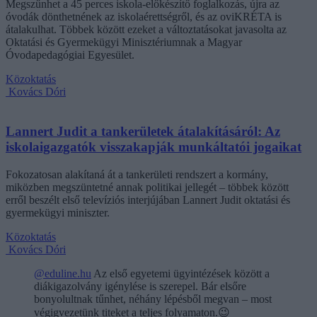
Megszűnhet a 45 perces iskola-előkészítő foglalkozás, újra az
óvodák dönthetnének az iskolaérettségről, és az oviKRÉTA is
átalakulhat. Többek között ezeket a változtatásokat javasolta az
Oktatási és Gyermekügyi Minisztériumnak a Magyar
Óvodapedagógiai Egyesület.
Közoktatás
Kovács Dóri
Lannert Judit a tankerületek átalakításáról: Az
iskolaigazgatók visszakapják munkáltatói jogaikat
Fokozatosan alakítaná át a tankerületi rendszert a kormány,
miközben megszüntetné annak politikai jellegét – többek között
erről beszélt első televíziós interjújában Lannert Judit oktatási és
gyermekügyi miniszter.
Közoktatás
Kovács Dóri
@eduline.hu
Az első egyetemi ügyintézések között a
diákigazolvány igénylése is szerepel. Bár elsőre
bonyolultnak tűnhet, néhány lépésből megvan – most
végigvezetünk titeket a teljes folyamaton.😉