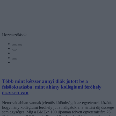
Hozzászólások
Több mint kétszer annyi diák jutott be a
felsőoktatásba, mint ahány kollégiumi férőhely
összesen van
Nemcsak abban vannak jelentős különbségek az egyetemek között,
hogy hány kollégiumi férőhely jut a hallgatókra, a térítési díj összege
sem egységes. Míg a BME-n 100 újonnan felvett egyetemistára 76