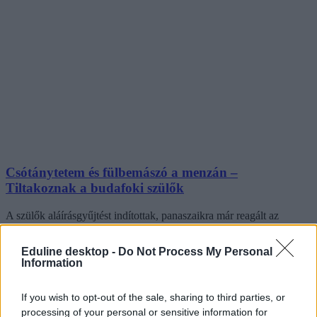
Csótánytetem és fülbemászó a menzán –
Tiltakoznak a budafoki szülők
A szülők aláírásgyűjtést indítottak, panaszaikra már reagált az
önkormányzat is.
Eduline desktop -
Do Not Process My Personal
Nyitókép: Shutterstock
Information
If you wish to opt-out of the sale, sharing to third parties, or
processing of your personal or sensitive information for