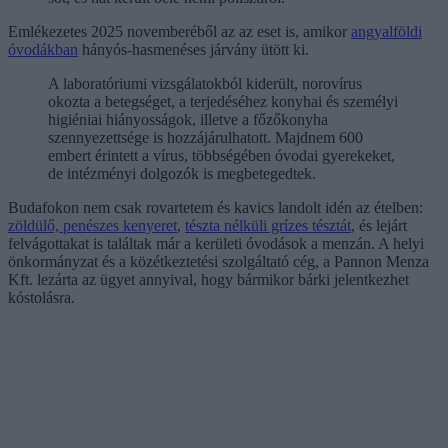
Emlékezetes 2025 novemberéből az az eset is, amikor
angyalföldi
óvodákban
hányós-hasmenéses járvány ütött ki.
A laboratóriumi vizsgálatokból kiderült, norovírus
okozta a betegséget, a terjedéséhez konyhai és személyi
higiéniai hiányosságok, illetve a főzőkonyha
szennyezettsége is hozzájárulhatott. Majdnem 600
embert érintett a vírus, többségében óvodai gyerekeket,
de intézményi dolgozók is megbetegedtek.
Budafokon nem csak rovartetem és kavics landolt idén az ételben:
zöldülő, penészes kenyeret
,
tészta nélküli grízes tésztát
, és lejárt
felvágottakat is találtak már a kerületi óvodások a menzán. A helyi
önkormányzat és a közétkeztetési szolgáltató cég, a Pannon Menza
Kft. lezárta az ügyet annyival, hogy bármikor bárki jelentkezhet
kóstolásra.