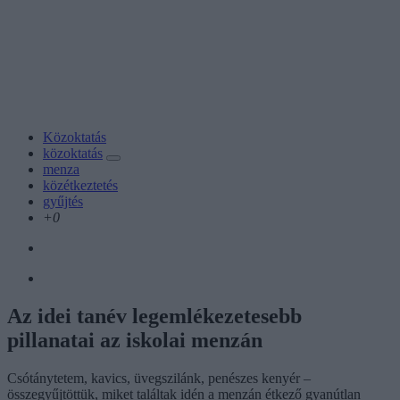
Közoktatás
közoktatás
menza
közétkeztetés
gyűjtés
+0
Az idei tanév legemlékezetesebb
pillanatai az iskolai menzán
Csótánytetem, kavics, üvegszilánk, penészes kenyér –
összegyűjtöttük, miket találtak idén a menzán étkező gyanútlan