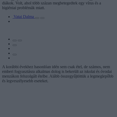
diákok. Volt, ahol több százan megbetegedtek egy vírus és a
higiéniai problémák miatt.
Vatai Dalma
A korábbi évekhez hasonlóan idén sem csak étel, de számos, nem
emberi fogyasztásra alkalmas dolog is bekerült az iskolai és óvodai
menzákon felszolgált ételbe. Alább összegyűjtöttük a legmeglepőbb
és legveszélyesebb eseteket.