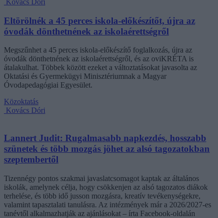
Kovács Dóri
Eltörölnék a 45 perces iskola-előkészítőt, újra az
óvodák dönthetnének az iskolaérettségről
Megszűnhet a 45 perces iskola-előkészítő foglalkozás, újra az
óvodák dönthetnének az iskolaérettségről, és az oviKRÉTA is
átalakulhat. Többek között ezeket a változtatásokat javasolta az
Oktatási és Gyermekügyi Minisztériumnak a Magyar
Óvodapedagógiai Egyesület.
Közoktatás
Kovács Dóri
Lannert Judit: Rugalmasabb napkezdés, hosszabb
szünetek és több mozgás jöhet az alsó tagozatokban
szeptembertől
Tizennégy pontos szakmai javaslatcsomagot kaptak az általános
iskolák, amelynek célja, hogy csökkenjen az alsó tagozatos diákok
terhelése, és több idő jusson mozgásra, kreatív tevékenységekre,
valamint tapasztalati tanulásra. Az intézmények már a 2026/2027-es
tanévtől alkalmazhatják az ajánlásokat – írta Facebook-oldalán