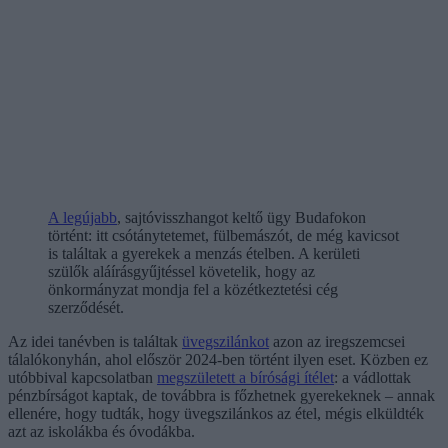
A legújabb
, sajtóvisszhangot keltő ügy Budafokon
történt: itt csótánytetemet, fülbemászót, de még kavicsot
is találtak a gyerekek a menzás ételben. A kerületi
szülők aláírásgyűjtéssel követelik, hogy az
önkormányzat mondja fel a közétkeztetési cég
szerződését.
Az idei tanévben is találtak
üvegszilánkot
azon az iregszemcsei
tálalókonyhán, ahol először 2024-ben történt ilyen eset. Közben ez
utóbbival kapcsolatban
megszületett a bírósági ítélet
: a vádlottak
pénzbírságot kaptak, de továbbra is főzhetnek gyerekeknek – annak
ellenére, hogy tudták, hogy üvegszilánkos az étel, mégis elküldték
azt az iskolákba és óvodákba.