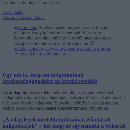
Lannert Judit oktatási miniszter.
Közoktatás
Kurucz-Gáspár Tünde
@eduline.hu
Az első egyetemi ügyintézések között a
diákigazolvány igénylése is szerepel. Bár elsőre
bonyolultnak tűnhet, néhány lépésből megvan – most
végigvezetünk titeket a teljes folyamaton.😉
#diákigazolvány
#egyetem
#neptun
#eduline
#foryou
♬ eredeti hang - eduline.hu
Úgy néz ki, mégsem dolgozhatnak
óvodapedagógusként az óvodai nevelők
Kizárólag diplomások lehetnek óvónők, az óvodai nevelőket
pedagógiai vagy gyógypedagógiai asszisztensként lehet alkalmazni
a Magyar Óvodapedagógiai Egyesület (MOE) javaslata alapján,
melyet a szervezet az oktatási minisztériumhoz nyújtott be.
„A világ legelismertebb tudósainak előadásait
hallgathatjuk” – két magyar egyetemista is bekerült