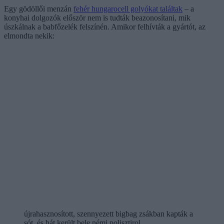
Egy gödöllői menzán
fehér hungarocell golyókat találtak
– a
konyhai dolgozók először nem is tudták beazonosítani, mik
úszkálnak a babfőzelék felszínén. Amikor felhívták a gyártót, az
elmondta nekik:
újrahasznosított, szennyezett bigbag zsákban kapták a
sót, és hát került bele némi polisztirol.