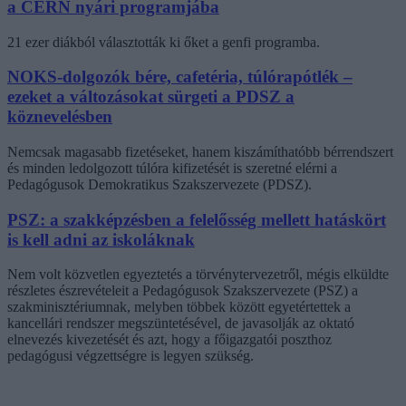
a CERN nyári programjába
21 ezer diákból választották ki őket a genfi programba.
NOKS-dolgozók bére, cafetéria, túlórapótlék –
ezeket a változásokat sürgeti a PDSZ a
köznevelésben
Nemcsak magasabb fizetéseket, hanem kiszámíthatóbb bérrendszert
és minden ledolgozott túlóra kifizetését is szeretné elérni a
Pedagógusok Demokratikus Szakszervezete (PDSZ).
PSZ: a szakképzésben a felelősség mellett hatáskört
is kell adni az iskoláknak
Nem volt közvetlen egyeztetés a törvénytervezetről, mégis elküldte
részletes észrevételeit a Pedagógusok Szakszervezete (PSZ) a
szakminisztériumnak, melyben többek között egyetértettek a
kancellári rendszer megszüntetésével, de javasolják az oktató
elnevezés kivezetését és azt, hogy a főigazgatói poszthoz
pedagógusi végzettségre is legyen szükség.