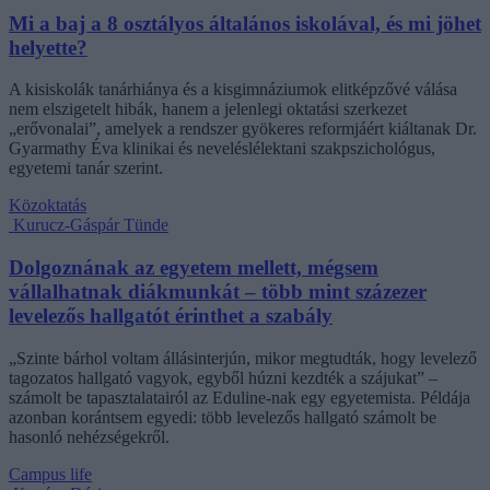
Mi a baj a 8 osztályos általános iskolával, és mi jöhet
helyette?
A kisiskolák tanárhiánya és a kisgimnáziumok elitképzővé válása
nem elszigetelt hibák, hanem a jelenlegi oktatási szerkezet
„erővonalai”, amelyek a rendszer gyökeres reformjáért kiáltanak Dr.
Gyarmathy Éva klinikai és neveléslélektani szakpszichológus,
egyetemi tanár szerint.
Közoktatás
Kurucz-Gáspár Tünde
Dolgoznának az egyetem mellett, mégsem
vállalhatnak diákmunkát – több mint százezer
levelezős hallgatót érinthet a szabály
„Szinte bárhol voltam állásinterjún, mikor megtudták, hogy levelező
tagozatos hallgató vagyok, egyből húzni kezdték a szájukat” –
számolt be tapasztalatairól az Eduline-nak egy egyetemista. Példája
azonban korántsem egyedi: több levelezős hallgató számolt be
hasonló nehézségekről.
Campus life