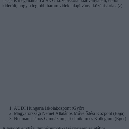
listája is megtalálható a HVG középiskolai kiadványában, ebből
kiderült, hogy a legjobb három vidéki alapítványi középiskola a(z):
AUDI Hungaria Iskolaközpont (Győr)
Magyarországi Német Általános Művelődési Központ (Baja)
Neumann János Gimnázium, Technikum és Kollégium (Eger)
A legjobb egyházi gimnáziumokkal részletesen az alábbi