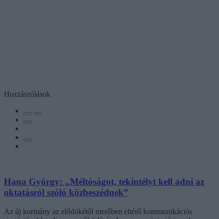
Hozzászólások
Hana György: „Méltóságot, tekintélyt kell adni az
oktatásról szóló közbeszédnek”
Az új kormány az elődökétől merőben eltérő kommunikációs