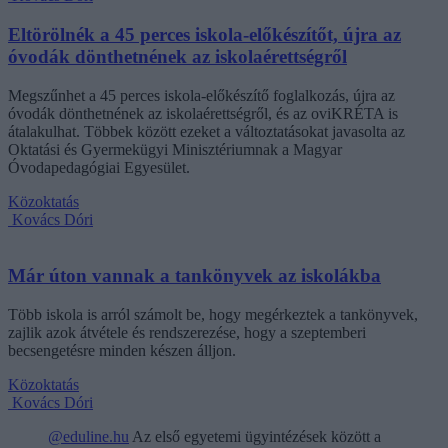
Eltörölnék a 45 perces iskola-előkészítőt, újra az
óvodák dönthetnének az iskolaérettségről
Megszűnhet a 45 perces iskola-előkészítő foglalkozás, újra az
óvodák dönthetnének az iskolaérettségről, és az oviKRÉTA is
átalakulhat. Többek között ezeket a változtatásokat javasolta az
Oktatási és Gyermekügyi Minisztériumnak a Magyar
Óvodapedagógiai Egyesület.
Közoktatás
Kovács Dóri
Már úton vannak a tankönyvek az iskolákba
Több iskola is arról számolt be, hogy megérkeztek a tankönyvek,
zajlik azok átvétele és rendszerezése, hogy a szeptemberi
becsengetésre minden készen álljon.
Közoktatás
Kovács Dóri
@eduline.hu
Az első egyetemi ügyintézések között a