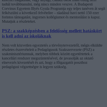
tudtál továbbtanulni, még nincs minden veszve. A Budapesti
Corvinus Egyetem Illyés Gyula Programja egy teljes tanéven át segít
felkészülni a következő felvételire – ráadásul havi nettó 150 ezer
forintos támogatást, ingyenes kollégiumot és mentorálást is kapsz.
Mutatjuk a részleteket.
PSZ: a szakképzésben a felelősség mellett hatáskört
is kell adni az iskoláknak
Nem volt közvetlen egyeztetés a törvénytervezetről, mégis elküldte
részletes észrevételeit a Pedagógusok Szakszervezete (PSZ) a
szakminisztériumnak, melyben többek között egyetértettek a
kancellári rendszer megszüntetésével, de javasolják az oktató
elnevezés kivezetését és azt, hogy a főigazgatói poszthoz
pedagógusi végzettségre is legyen szükség.