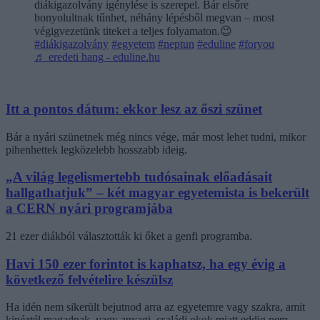
diákigazolvány igénylése is szerepel. Bár elsőre
bonyolultnak tűnhet, néhány lépésből megvan – most
végigvezetünk titeket a teljes folyamaton.😉
#diákigazolvány
#egyetem
#neptun
#eduline
#foryou
♬ eredeti hang - eduline.hu
Itt a pontos dátum: ekkor lesz az őszi szünet
Bár a nyári szünetnek még nincs vége, már most lehet tudni, mikor
pihenhettek legközelebb hosszabb ideig.
„A világ legelismertebb tudósainak előadásait
hallgathatjuk” – két magyar egyetemista is bekerült
a CERN nyári programjába
21 ezer diákból választották ki őket a genfi programba.
Havi 150 ezer forintot is kaphatsz, ha egy évig a
következő felvételire készülsz
Ha idén nem sikerült bejutnod arra az egyetemre vagy szakra, amit
kinéztél magadnak, vagy anyagi, családi okok miatt eddig nem