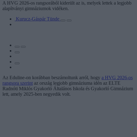
A HVG 2026-os rangsorából kiderült az is, melyek lettek a legjobb
alapítványi gimnáziumok vidéken.
Kurucz-Gáspár Tünde
Az Eduline-on korábban beszámoltunk arról, hogy
a HVG 2026-os
rangsora szerint
az ország legjobb gimnáziuma idén az ELTE
Radnóti Miklós Gyakorló Általános Iskola és Gyakorló Gimnázium
lett, amely 2025-ben negyedik volt.