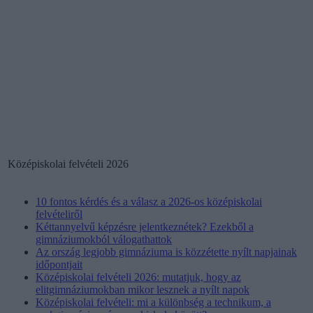
Középiskolai felvételi 2026
10 fontos kérdés és a válasz a 2026-os középiskolai
felvételiről
Kéttannyelvű képzésre jelentkeznétek? Ezekből a
gimnáziumokból válogathattok
Az ország legjobb gimnáziuma is közzétette nyílt napjainak
időpontjait
Középiskolai felvételi 2026: mutatjuk, hogy az
elitgimnáziumokban mikor lesznek a nyílt napok
Középiskolai felvételi: mi a különbség a technikum, a