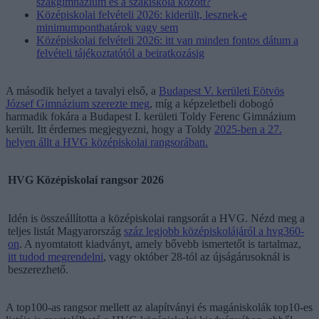
szakgimnázium és a szakiskola között?
Középiskolai felvételi 2026: kiderült, lesznek-e
minimumponthatárok vagy sem
Középiskolai felvételi 2026: itt van minden fontos dátum a
felvételi tájékoztatótól a beiratkozásig
A második helyet a tavalyi első, a
Budapest V. kerületi Eötvös
József Gimnázium szerezte meg
, míg a képzeletbeli dobogó
harmadik fokára a Budapest I. kerületi Toldy Ferenc Gimnázium
került. Itt érdemes megjegyezni, hogy a Toldy
2025-ben a 27.
helyen állt a HVG középiskolai rangsorában.
HVG Középiskolai rangsor 2026
Idén is összeállította a középiskolai rangsorát a HVG. Nézd meg a
teljes listát Magyarország
száz legjobb középiskolájáról a hvg360-
on
. A nyomtatott kiadványt, amely bővebb ismertetőt is tartalmaz,
itt tudod megrendelni
, vagy október 28-tól az újságárusoknál is
beszerezhető.
A top100-as rangsor mellett az alapítványi és magániskolák top10-es