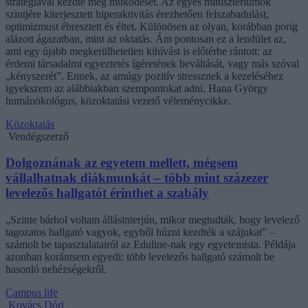
stratégiával kezdte meg működését. Az egyes minisztériumok
szintjére kiterjesztett hiperaktivitás érezhetően felszabadulást,
optimizmust ébresztett és éltet. Különösen az olyan, korábban porig
alázott ágazatban, mint az oktatás. Ám pontosan ez a lendület az,
ami egy újabb megkerülhetetlen kihívást is előtérbe rántott: az
érdemi társadalmi egyeztetés ígéretének beváltását, vagy más szóval
„kényszerét”. Ennek, az amúgy pozitív stressznek a kezeléséhez
igyekszem az alábbiakban szempontokat adni. Hana György
humánökológus, közoktatási vezető véleménycikke.
Közoktatás
Vendégszerző
Dolgoznának az egyetem mellett, mégsem
vállalhatnak diákmunkát – több mint százezer
levelezős hallgatót érinthet a szabály
„Szinte bárhol voltam állásinterjún, mikor megtudták, hogy levelező
tagozatos hallgató vagyok, egyből húzni kezdték a szájukat” –
számolt be tapasztalatairól az Eduline-nak egy egyetemista. Példája
azonban korántsem egyedi: több levelezős hallgató számolt be
hasonló nehézségekről.
Campus life
Kovács Dóri