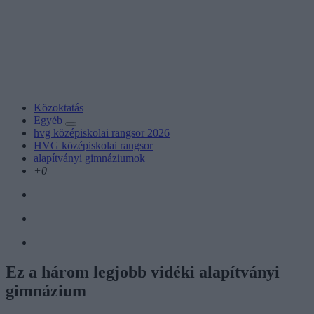
Közoktatás
Egyéb
hvg középiskolai rangsor 2026
HVG középiskolai rangsor
alapítványi gimnáziumok
+0
Ez a három legjobb vidéki alapítványi
gimnázium