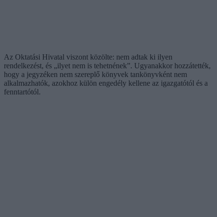
Az Oktatási Hivatal viszont közölte: nem adtak ki ilyen
rendelkezést, és „ilyet nem is tehetnének”. Ugyanakkor hozzátették,
hogy a jegyzéken nem szereplő könyvek tankönyvként nem
alkalmazhatók, azokhoz külön engedély kellene az igazgatótól és a
fenntartótól.