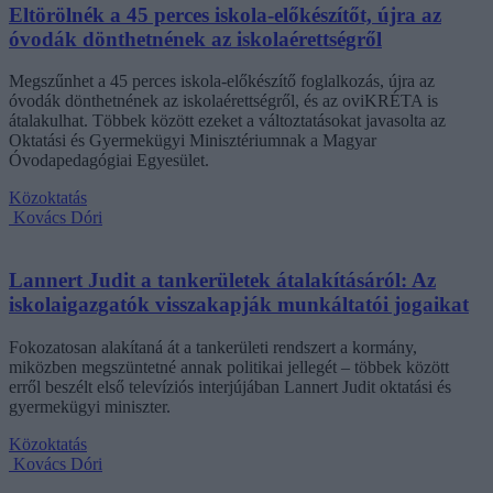
Eltörölnék a 45 perces iskola-előkészítőt, újra az
óvodák dönthetnének az iskolaérettségről
Megszűnhet a 45 perces iskola-előkészítő foglalkozás, újra az
óvodák dönthetnének az iskolaérettségről, és az oviKRÉTA is
átalakulhat. Többek között ezeket a változtatásokat javasolta az
Oktatási és Gyermekügyi Minisztériumnak a Magyar
Óvodapedagógiai Egyesület.
Közoktatás
Kovács Dóri
Lannert Judit a tankerületek átalakításáról: Az
iskolaigazgatók visszakapják munkáltatói jogaikat
Fokozatosan alakítaná át a tankerületi rendszert a kormány,
miközben megszüntetné annak politikai jellegét – többek között
erről beszélt első televíziós interjújában Lannert Judit oktatási és
gyermekügyi miniszter.
Közoktatás
Kovács Dóri