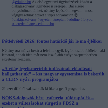
@eduline.hu
Az első egyetemi ügyintézések között a
diákigazolvány igénylése is szerepel. Bár elsőre
bonyolultnak tűnhet, néhány lépésből megvan – most
végigvezetünk titeket a teljes folyamaton.😉
#diákigazolvány
#egyetem
#neptun
#eduline
#foryou
♬ eredeti hang - eduline.hu
Pótfelvételi 2026: fontos határidő jár le ma éjfélkor
Néhány óra múlva bezár a felvi.hu egyik legfontosabb felülete – aki
lemarad, annak idén már nem lesz újabb esélye szeptemberben
egyetemet kezdeni.
„A világ legelismertebb tudósainak előadásait
hallgathatjuk” – két magyar egyetemista is bekerült
a CERN nyári programjába
21 ezer diákból választották ki őket a genfi programba.
NOKS-dolgozók bére, cafetéria, túlórapótlék –
ezeket a változásokat sürgeti a PDSZ a