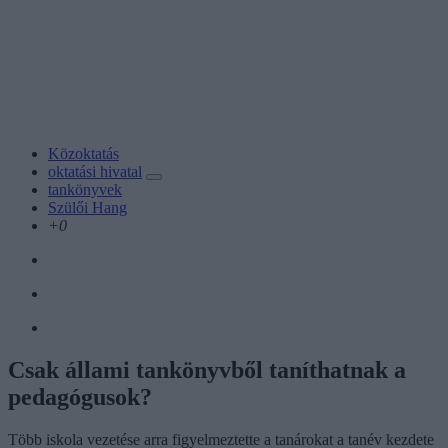
Közoktatás
oktatási hivatal
tankönyvek
Szülői Hang
+0
Csak állami tankönyvből taníthatnak a
pedagógusok?
Több iskola vezetése arra figyelmeztette a tanárokat a tanév kezdete