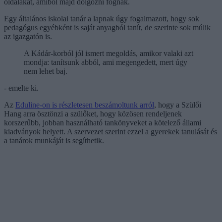
oldalakat, amiből majd dolgozni fognak.
Egy általános iskolai tanár a lapnak úgy fogalmazott, hogy sok
pedagógus egyébként is saját anyagból tanít, de szerinte sok múlik
az igazgatón is.
A Kádár-korból jól ismert megoldás, amikor valaki azt
mondja: tanítsunk abból, ami megengedett, mert úgy
nem lehet baj.
- emelte ki.
Az
Eduline-on is részletesen beszámoltunk arról
, hogy a Szülői
Hang arra ösztönzi a szülőket, hogy közösen rendeljenek
korszerűbb, jobban használható tankönyveket a kötelező állami
kiadványok helyett. A szervezet szerint ezzel a gyerekek tanulását és
a tanárok munkáját is segíthetik.