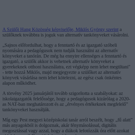
A Szülői Hang Közösség képviselője, Miklós György szerint
a
szülőknek továbbra is joguk van alternatív tankönyveket vásárolni.
„Sajnos előfordulhat, hogy a fenntartó és az igazgató szóbeli
nyomására a pedagógusok nem tudják használni az alternatív
könyveket a tanórán. De még ha ennyire ellenséges a fenntartó és
igazgató, a szülők akkor is vehetnek alternatív könyveket a
gyerekeknek otthoni használatra, ezt végképp nem lehet megtiltani"
- tette hozzá Miklós, majd megjegyezte a szülőket az alternatív
könyvek vásárlása nem lehet kötelezni, az egész csak önkéntes
alapon működhet.
A törvény 2025 januárjától tovább szigorította a szabályokat: az
iskolaigazgatók felelőssége, hogy a pedagógusok kizárólag a 2020-
as NAT-ban meghatározott és az „érvényes értékeknek megfelelő”
tankönyveket használják.
Míg egy Pest megyei középiskolai tanár arról beszélt, hogy „fű alatt”
más anyagokból is dolgoznak, akár fénymásolással, digitális
megosztással vagy azzal, hogy a diákok lefotózzák óra előtt azokat