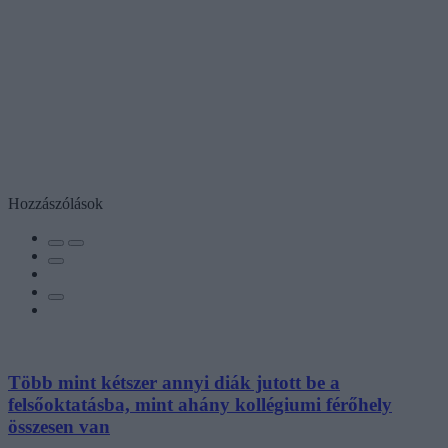
Hozzászólások
Több mint kétszer annyi diák jutott be a
felsőoktatásba, mint ahány kollégiumi férőhely
összesen van