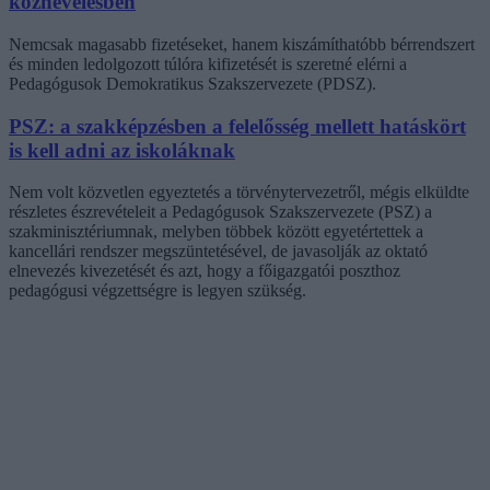
köznevelésben
Nemcsak magasabb fizetéseket, hanem kiszámíthatóbb bérrendszert
és minden ledolgozott túlóra kifizetését is szeretné elérni a
Pedagógusok Demokratikus Szakszervezete (PDSZ).
PSZ: a szakképzésben a felelősség mellett hatáskört
is kell adni az iskoláknak
Nem volt közvetlen egyeztetés a törvénytervezetről, mégis elküldte
részletes észrevételeit a Pedagógusok Szakszervezete (PSZ) a
szakminisztériumnak, melyben többek között egyetértettek a
kancellári rendszer megszüntetésével, de javasolják az oktató
elnevezés kivezetését és azt, hogy a főigazgatói poszthoz
pedagógusi végzettségre is legyen szükség.