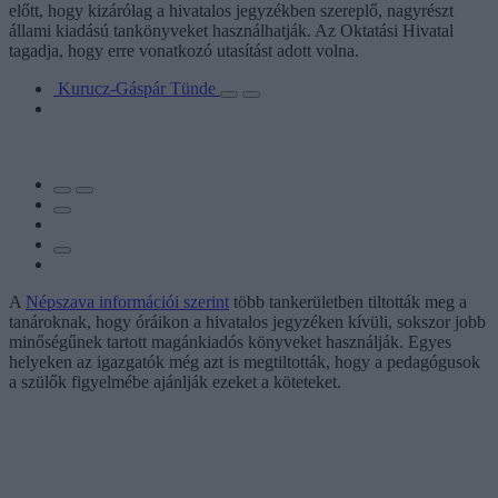
előtt, hogy kizárólag a hivatalos jegyzékben szereplő, nagyrészt
állami kiadású tankönyveket használhatják. Az Oktatási Hivatal
tagadja, hogy erre vonatkozó utasítást adott volna.
Kurucz-Gáspár Tünde
A
Népszava információi szerint
több tankerületben tiltották meg a
tanároknak, hogy óráikon a hivatalos jegyzéken kívüli, sokszor jobb
minőségűnek tartott magánkiadós könyveket használják. Egyes
helyeken az igazgatók még azt is megtiltották, hogy a pedagógusok
a szülők figyelmébe ajánlják ezeket a köteteket.