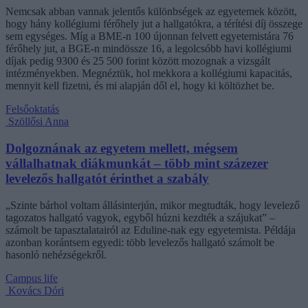
Nemcsak abban vannak jelentős különbségek az egyetemek között,
hogy hány kollégiumi férőhely jut a hallgatókra, a térítési díj összege
sem egységes. Míg a BME-n 100 újonnan felvett egyetemistára 76
férőhely jut, a BGE-n mindössze 16, a legolcsóbb havi kollégiumi
díjak pedig 9300 és 25 500 forint között mozognak a vizsgált
intézményekben. Megnéztük, hol mekkora a kollégiumi kapacitás,
mennyit kell fizetni, és mi alapján dől el, hogy ki költözhet be.
Felsőoktatás
Szöllősi Anna
Dolgoznának az egyetem mellett, mégsem
vállalhatnak diákmunkát – több mint százezer
levelezős hallgatót érinthet a szabály
„Szinte bárhol voltam állásinterjún, mikor megtudták, hogy levelező
tagozatos hallgató vagyok, egyből húzni kezdték a szájukat” –
számolt be tapasztalatairól az Eduline-nak egy egyetemista. Példája
azonban korántsem egyedi: több levelezős hallgató számolt be
hasonló nehézségekről.
Campus life
Kovács Dóri