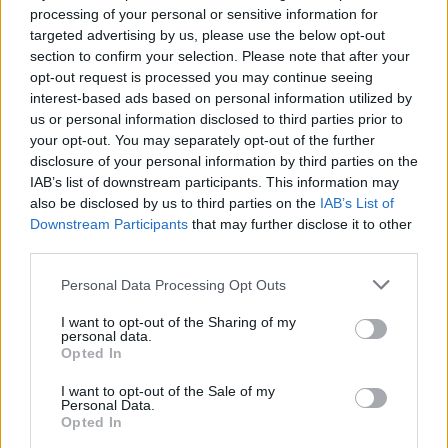
processing of your personal or sensitive information for
ha versenysportolók vagytok, a sportegyesületi igazolást,
targeted advertising by us, please use the below opt-out
edzések időpontját, versenyek gyakoriságát
section to confirm your selection. Please note that after your
ha BTMN- vagy SNI-kódotok van, a Pedagógiai
opt-out request is processed you may continue seeing
Szakszolgálat által kiállított szakértői véleményt, mely szerint
interest-based ads based on personal information utilized by
egyéni munkarendben folytathatjátok tanulmányaitokat.
us or personal information disclosed to third parties prior to
ha tartós betegek vagytok vagy tartós gyógykezelésben
vesztek részt, a szakorvosi véleményt.
your opt-out. You may separately opt-out of the further
disclosure of your personal information by third parties on the
Ha nem kaptok hiánypótlást, akkor az Oktatási Hivatal 8 napon
IAB’s list of downstream participants. This information may
belül értesít bennetek a döntésről. Ha hiánypótlást kérnek, akkor 60
also be disclosed by us to third parties on the
IAB’s List of
napon belül kapjátok meg a határozatot.
Downstream Participants
that may further disclose it to other
third parties.
Personal Data Processing Opt Outs
I want to opt-out of the Sharing of my
personal data.
Opted In
I want to opt-out of the Sale of my
Personal Data.
Opted In