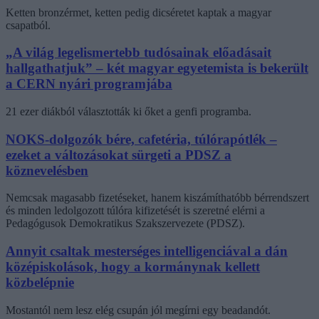
Ketten bronzérmet, ketten pedig dicséretet kaptak a magyar
csapatból.
„A világ legelismertebb tudósainak előadásait
hallgathatjuk” – két magyar egyetemista is bekerült
a CERN nyári programjába
21 ezer diákból választották ki őket a genfi programba.
NOKS-dolgozók bére, cafetéria, túlórapótlék –
ezeket a változásokat sürgeti a PDSZ a
köznevelésben
Nemcsak magasabb fizetéseket, hanem kiszámíthatóbb bérrendszert
és minden ledolgozott túlóra kifizetését is szeretné elérni a
Pedagógusok Demokratikus Szakszervezete (PDSZ).
Annyit csaltak mesterséges intelligenciával a dán
középiskolások, hogy a kormánynak kellett
közbelépnie
Mostantól nem lesz elég csupán jól megírni egy beadandót.