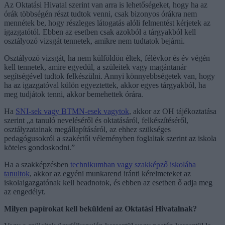
Az Oktatási Hivatal szerint van arra is lehetőségeket, hogy ha az
órák többségén részt tudtok venni, csak bizonyos órákra nem
mennétek be, hogy részleges látogatás alóli felmentést kérjetek az
igazgatótól. Ebben az esetben csak azokból a tárgyakból kell
osztályozó vizsgát tennetek, amikre nem tudtatok bejárni.
Osztályozó vizsgát, ha nem külföldön éltek, félévkor és év végén
kell tennetek, amire egyedül, a szüleitek vagy magántanár
segítségével tudtok felkészülni. Annyi könnyebbségetek van, hogy
ha az igazgatóval külön egyeztettek, akkor egyes tárgyakból, ha
meg tudjátok tenni, akkor bemehettek órára.
Ha
SNI-sek vagy BTMN-esek vagytok
, akkor az OH tájékoztatása
szerint „a tanuló neveléséről és oktatásáról, felkészítéséről,
osztályzatainak megállapításáról, az ehhez szükséges
pedagógusokról a szakértői véleményben foglaltak szerint az iskola
köteles gondoskodni.”
Ha a szakképzésben
technikumban vagy szakképző iskolába
tanultok
, akkor az egyéni munkarend iránti kérelmeteket az
iskolaigazgatónak kell beadnotok, és ebben az esetben ő adja meg
az engedélyt.
Milyen papírokat kell beküldeni az Oktatási Hivatalnak?