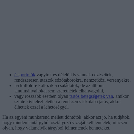
élsportolók
vagytok és délelőtt is vannak edzéseitek,
rendszeresen utaztok edzőtáborokra, nemzetközi versenyekre,
ha külföldre költözik a családotok, de az itthoni
tanulmányaitokat sem szeretnétek elhanyagolni,
vagy rosszabb esetben olyan
tartós betegségetek van
, amikor
szinte kivitelezhetetlen a rendszeres iskolába járás, akkor
élhettek ezzel a lehetőséggel.
Ha az egyéni munkarend mellett döntötök, akkor azt jó, ha tudjátok,
hogy minden tantárgyból osztályozó vizsgát kell tennetek, nincsen
olyan, hogy valamelyik tárgyból felmentenek benneteket.