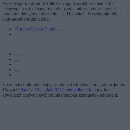
Versenysport, külföldre költözés vagy rosszabb esetben tartós
betegség – csak néhány olyan helyzet, amikor érdemes egyéni
munkarendet igényelni az Oktatási Hivatalnál. Összegyűjtöttük a
legfontosabb tudnivalókat.
Kurucz-Gáspár Tünde
Ha nem technikumba vagy szakképző iskolába jártok, akkor június
15-ig az
Oktatási Hivatalnál (OH) igényelhetitek
, hogy ha a
következő tanévet egyéni munkarendben szeretnétek teljesíteni.