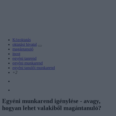
Közoktatás
oktatási hivatal
magántanuló
ipost
egyéni tanrend
egyéni munkarend
egyéni tanulói munkarend
+2
Egyéni munkarend igénylése - avagy,
hogyan lehet valakiből magántanuló?