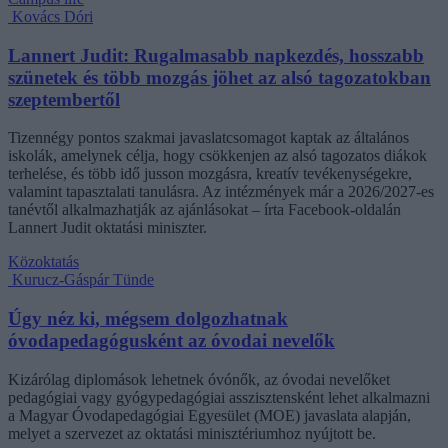
Kovács Dóri
Lannert Judit: Rugalmasabb napkezdés, hosszabb
szünetek és több mozgás jöhet az alsó tagozatokban
szeptembertől
Tizennégy pontos szakmai javaslatcsomagot kaptak az általános
iskolák, amelynek célja, hogy csökkenjen az alsó tagozatos diákok
terhelése, és több idő jusson mozgásra, kreatív tevékenységekre,
valamint tapasztalati tanulásra. Az intézmények már a 2026/2027-es
tanévtől alkalmazhatják az ajánlásokat – írta Facebook-oldalán
Lannert Judit oktatási miniszter.
Közoktatás
Kurucz-Gáspár Tünde
Úgy néz ki, mégsem dolgozhatnak
óvodapedagógusként az óvodai nevelők
Kizárólag diplomások lehetnek óvónők, az óvodai nevelőket
pedagógiai vagy gyógypedagógiai asszisztensként lehet alkalmazni
a Magyar Óvodapedagógiai Egyesület (MOE) javaslata alapján,
melyet a szervezet az oktatási minisztériumhoz nyújtott be.