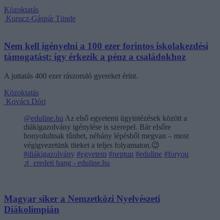
Közoktatás
Kurucz-Gáspár Tünde
Nem kell igényelni a 100 ezer forintos iskolakezdési
támogatást: így érkezik a pénz a családokhoz
A juttatás 400 ezer rászoruló gyereket érint.
Közoktatás
Kovács Dóri
@eduline.hu
Az első egyetemi ügyintézések között a
diákigazolvány igénylése is szerepel. Bár elsőre
bonyolultnak tűnhet, néhány lépésből megvan – most
végigvezetünk titeket a teljes folyamaton.😉
#diákigazolvány
#egyetem
#neptun
#eduline
#foryou
♬ eredeti hang - eduline.hu
Magyar siker a Nemzetközi Nyelvészeti
Diákolimpián