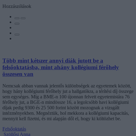
Hozzászólások
Több mint kétszer annyi diák jutott be a
felsőoktatásba, mint ahány kollégiumi férőhely
összesen van
Nemcsak abban vannak jelentős különbségek az egyetemek között,
hogy hány kollégiumi férőhely jut a hallgatókra, a térítési díj összege
sem egységes. Míg a BME-n 100 újonnan felvett egyetemistára 76
férőhely jut, a BGE-n mindössze 16, a legolcsóbb havi kollégiumi
díjak pedig 9300 és 25 500 forint között mozognak a vizsgált
intézményekben. Megnéztük, hol mekkora a kollégiumi kapacitás,
mennyit kell fizetni, és mi alapján dől el, hogy ki költözhet be.
Felsőoktatás
Szöllősi Anna