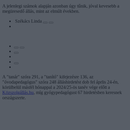
A jelenlegi számok alapján azonban úgy tűnik, jóval kevesebb a
megüresedő állás, mint az elmúlt években.
Székács Linda
A "tanár" szóra 291, a "tanító" kifejezésre 136, az
"óvodapedagógus" szóra 248 álláshirdetést dob fel áprlis 24-én,
körülbelül másfél hónappal a 2024/25-ös tanév vége előtt a
Közszolgállás.hu
, míg gyógypedagógust 67 hirdetésben keresnek
országszerte.