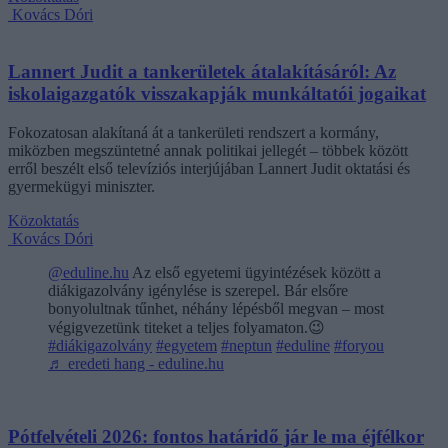
Kovács Dóri
Lannert Judit a tankerületek átalakításáról: Az
iskolaigazgatók visszakapják munkáltatói jogaikat
Fokozatosan alakítaná át a tankerületi rendszert a kormány,
miközben megszüntetné annak politikai jellegét – többek között
erről beszélt első televíziós interjújában Lannert Judit oktatási és
gyermekügyi miniszter.
Közoktatás
Kovács Dóri
@eduline.hu
Az első egyetemi ügyintézések között a
diákigazolvány igénylése is szerepel. Bár elsőre
bonyolultnak tűnhet, néhány lépésből megvan – most
végigvezetünk titeket a teljes folyamaton.😉
#diákigazolvány
#egyetem
#neptun
#eduline
#foryou
♬ eredeti hang - eduline.hu
Pótfelvételi 2026: fontos határidő jár le ma éjfélkor