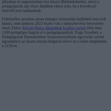
júliusban és augusztusban tesz közzé álláshirdetéseket, mivel a
pedagógusok egy része általában ekkor jelzi, ha a következő
tanévtől nem tanítanának.
Feltehetően azonban olyan tömeges felmondási hullámtól nem kell
tartani, mint amilyen 2023 őszén volt a státusztörvény bevezetése
miatt. Ekkor
Rétvári Bence államtitkár közlése szerint
több mint
1200 pedagógus hagyta el a pedagóguspályát, Nagy Erzsébet, a
Pedagógusok Demokratikus Szakszervezetének ügyvivője szerint
ugyanakkor az összes iskolai dolgozót nézve ez a szám meghaladta
a 2150-et.