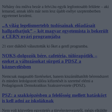
Néhány óra múlva bezár a felvi.hu egyik legfontosabb felülete – aki
lemarad, annak idén már nem lesz újabb esélye szeptemberben
egyetemet kezdeni.
„A világ legelismertebb tudósainak előadásait
hallgathatjuk” – két magyar egyetemista is bekerült
a CERN nyári programjába
21 ezer diákból választották ki őket a genfi programba.
NOKS-dolgozók bére, cafetéria, túlórapótlék –
ezeket a változásokat sürgeti a PDSZ a
köznevelésben
Nemcsak magasabb fizetéseket, hanem kiszámíthatóbb bérrendszert
és minden ledolgozott túlóra kifizetését is szeretné elérni a
Pedagógusok Demokratikus Szakszervezete (PDSZ).
PSZ: a szakképzésben a felelősség mellett hatáskört
is kell adni az iskoláknak
Nem volt közvetlen egyeztetés a törvénytervezetről, mégis elküldte