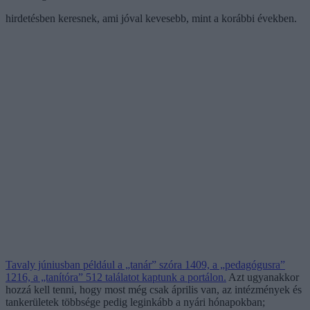
hirdetésben keresnek, ami jóval kevesebb, mint a korábbi években.
Tavaly júniusban például a „tanár” szóra 1409, a „pedagógusra”
1216, a „tanítóra” 512 találatot kaptunk a portálon.
Azt ugyanakkor
hozzá kell tenni, hogy most még csak április van, az intézmények és
tankerületek többsége pedig leginkább a nyári hónapokban;