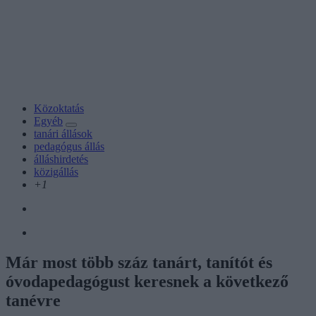
Közoktatás
Egyéb
tanári állások
pedagógus állás
álláshirdetés
közigállás
+1
Már most több száz tanárt, tanítót és
óvodapedagógust keresnek a következő
tanévre