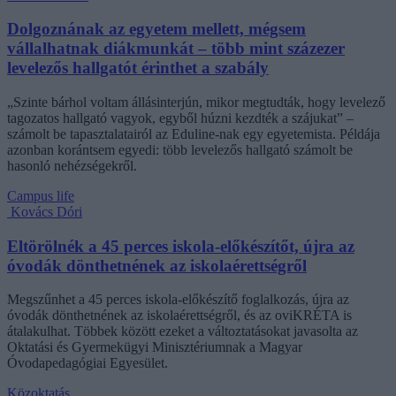
Dolgoznának az egyetem mellett, mégsem
vállalhatnak diákmunkát – több mint százezer
levelezős hallgatót érinthet a szabály
„Szinte bárhol voltam állásinterjún, mikor megtudták, hogy levelező
tagozatos hallgató vagyok, egyből húzni kezdték a szájukat” –
számolt be tapasztalatairól az Eduline-nak egy egyetemista. Példája
azonban korántsem egyedi: több levelezős hallgató számolt be
hasonló nehézségekről.
Campus life
Kovács Dóri
Eltörölnék a 45 perces iskola-előkészítőt, újra az
óvodák dönthetnének az iskolaérettségről
Megszűnhet a 45 perces iskola-előkészítő foglalkozás, újra az
óvodák dönthetnének az iskolaérettségről, és az oviKRÉTA is
átalakulhat. Többek között ezeket a változtatásokat javasolta az
Oktatási és Gyermekügyi Minisztériumnak a Magyar
Óvodapedagógiai Egyesület.
Közoktatás