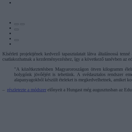
Kísérleti projektjének kedvező tapasztalatait látva általánossá te
csatlakozhatnak a kezdeményezéshez, így a következő tanévben az eddi
"A közétkeztetésben Magyaroroszágon ötven kilogramm élelmis
bolygónk jövőéjért is tehetünk. A svédasztalos rendszer eme
alapanyagokból készült ételeket is megkedvelhetnek, amiket k
–
részletezte a módszer
előnyeit a Hungast még augusztusban az Edul