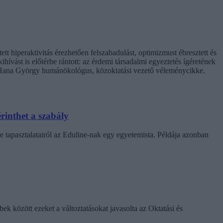
t hiperaktivitás érezhetően felszabadulást, optimizmust ébresztett és
hívást is előtérbe rántott: az érdemi társadalmi egyeztetés ígéretének
. Hana György humánökológus, közoktatási vezető véleménycikke.
rinthet a szabály
e tapasztalatairól az Eduline-nak egy egyetemista. Példája azonban
k között ezeket a változtatásokat javasolta az Oktatási és