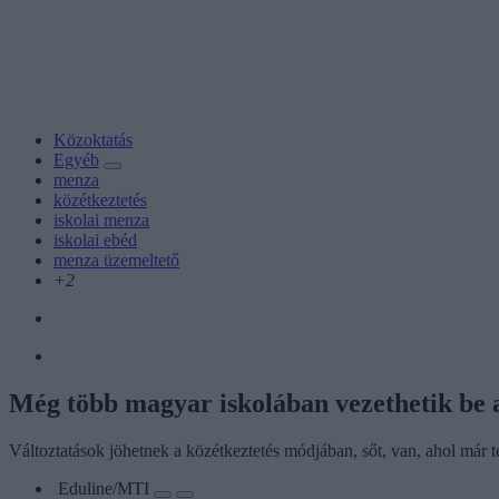
Közoktatás
Egyéb
menza
közétkeztetés
iskolai menza
iskolai ebéd
menza üzemeltető
+2
Még több magyar iskolában vezethetik be a
Változtatások jöhetnek a közétkeztetés módjában, sőt, van, ahol már te
Eduline/MTI