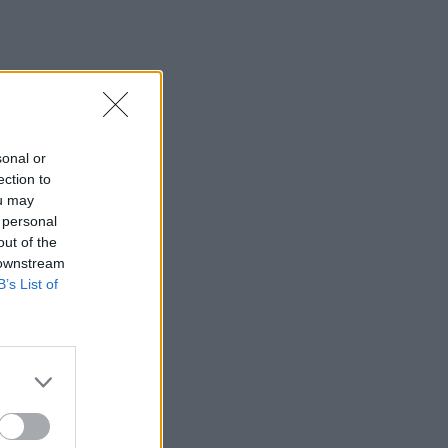
sonal or
ection to
ou may
 personal
out of the
 downstream
B’s List of