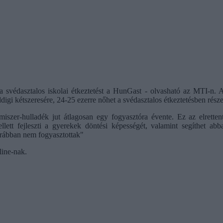
nné a svédasztalos iskolai étkeztetést a HunGast - olvasható az MTI-n
gi kétszeresére, 24-25 ezerre nőhet a svédasztalos étkeztetésben rész
zer-hulladék jut átlagosan egy fogyasztóra évente. Ez az elrettentő
llett fejleszti a gyerekek döntési képességét, valamint segíthet abb
orábban nem fogyasztottak"
ine-nak.