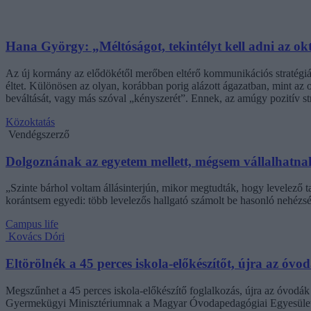
Hana György: „Méltóságot, tekintélyt kell adni az ok
Az új kormány az elődökétől merőben eltérő kommunikációs stratégiáva
éltet. Különösen az olyan, korábban porig alázott ágazatban, mint az o
beváltását, vagy más szóval „kényszerét”. Ennek, az amúgy pozitív 
Közoktatás
Vendégszerző
Dolgoznának az egyetem mellett, mégsem vállalhatnak 
„Szinte bárhol voltam állásinterjún, mikor megtudták, hogy levelező t
korántsem egyedi: több levelezős hallgató számolt be hasonló nehézsé
Campus life
Kovács Dóri
Eltörölnék a 45 perces iskola-előkészítőt, újra az óvo
Megszűnhet a 45 perces iskola-előkészítő foglalkozás, újra az óvodák 
Gyermekügyi Minisztériumnak a Magyar Óvodapedagógiai Egyesület