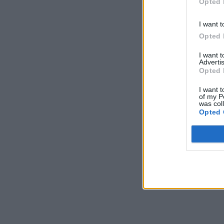
Opted 
I want t
Opted 
I want 
Advertis
Opted 
I want t
of my P
was col
Opted 