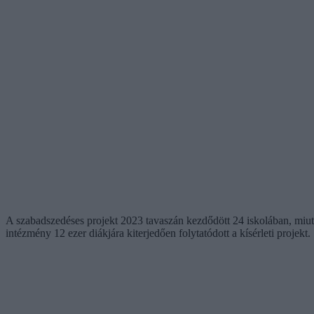
A szabadszedéses projekt 2023 tavaszán kezdődött 24 iskolában, miutá
intézmény 12 ezer diákjára kiterjedően folytatódott a kísérleti projekt.