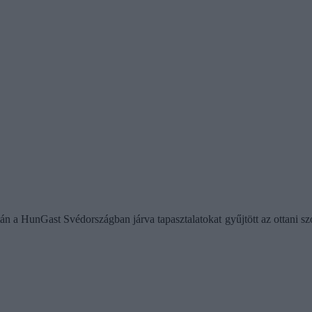
n a HunGast Svédországban járva tapasztalatokat gyűjtött az ottani szol