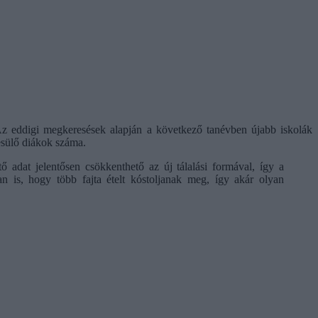
. Az eddigi megkeresések alapján a következő tanévben újabb iskolák
esülő diákok száma.
 adat jelentősen csökkenthető az új tálalási formával, így a
an is, hogy több fajta ételt kóstoljanak meg, így akár olyan