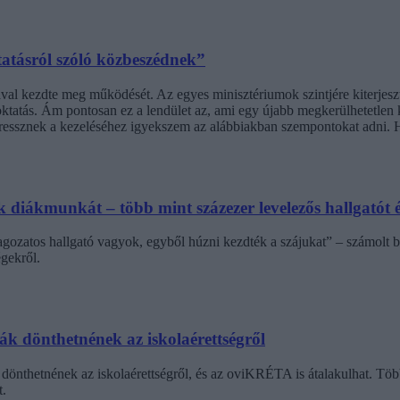
tatásról szóló közbeszédnek”
l kezdte meg működését. Az egyes minisztériumok szintjére kiterjesztet
ktatás. Ám pontosan ez a lendület az, ami egy újabb megkerülhetetlen ki
stressznek a kezeléséhez igyekszem az alábbiakban szempontokat adni
diákmunkát – több mint százezer levelezős hallgatót é
agozatos hallgató vagyok, egyből húzni kezdték a szájukat” – számolt b
gekről.
dák dönthetnének az iskolaérettségről
dönthetnének az iskolaérettségről, és az oviKRÉTA is átalakulhat. Többe
.