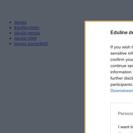
menza
közétkeztetés
Eduline d
iskolai menza
iskolai ebéd
menza üzemeltető
If you wish 
sensitive in
confirm you
continue se
information 
further disc
participants
Downstream 
Persona
I want t