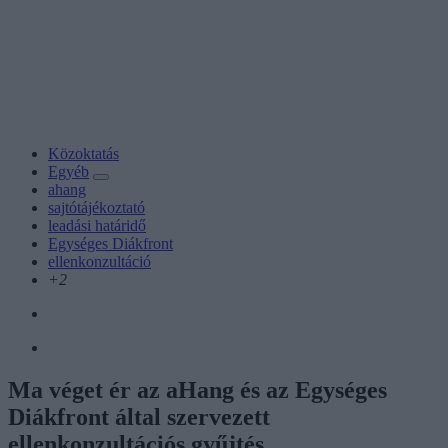
Közoktatás
Egyéb
ahang
sajtótájékoztató
leadási határidő
Egységes Diákfront
ellenkonzultáció
+2
Ma véget ér az aHang és az Egységes
Diákfront által szervezett
ellenkonzultációs gyűjtés