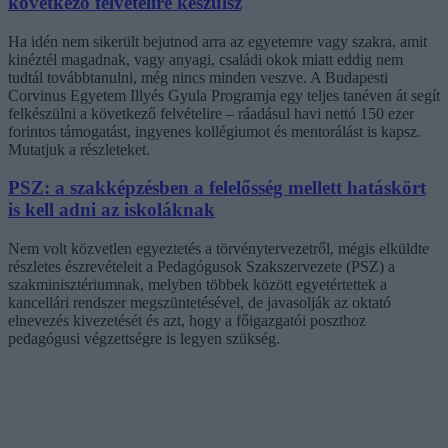
következő felvételire készülsz
Ha idén nem sikerült bejutnod arra az egyetemre vagy szakra, amit
kinéztél magadnak, vagy anyagi, családi okok miatt eddig nem
tudtál továbbtanulni, még nincs minden veszve. A Budapesti
Corvinus Egyetem Illyés Gyula Programja egy teljes tanéven át segít
felkészülni a következő felvételire – ráadásul havi nettó 150 ezer
forintos támogatást, ingyenes kollégiumot és mentorálást is kapsz.
Mutatjuk a részleteket.
PSZ: a szakképzésben a felelősség mellett hatáskört
is kell adni az iskoláknak
Nem volt közvetlen egyeztetés a törvénytervezetről, mégis elküldte
részletes észrevételeit a Pedagógusok Szakszervezete (PSZ) a
szakminisztériumnak, melyben többek között egyetértettek a
kancellári rendszer megszüntetésével, de javasolják az oktató
elnevezés kivezetését és azt, hogy a főigazgatói poszthoz
pedagógusi végzettségre is legyen szükség.