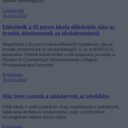
hasonló nehézségekről.
Campus life
Kovács Dóri
Eltörölnék a 45 perces iskola-előkészítőt, újra az
óvodák dönthetnének az iskolaérettségről
Megszűnhet a 45 perces iskola-előkészítő foglalkozás, újra az
óvodák dönthetnének az iskolaérettségről, és az oviKRÉTA is
átalakulhat. Többek között ezeket a változtatásokat javasolta az
Oktatási és Gyermekügyi Minisztériumnak a Magyar
Óvodapedagógiai Egyesület.
Közoktatás
Kovács Dóri
Már úton vannak a tankönyvek az iskolákba
Több iskola is arról számolt be, hogy megérkeztek a tankönyvek,
zajlik azok átvétele és rendszerezése, hogy a szeptemberi
becsengetésre minden készen álljon.
Közoktatás