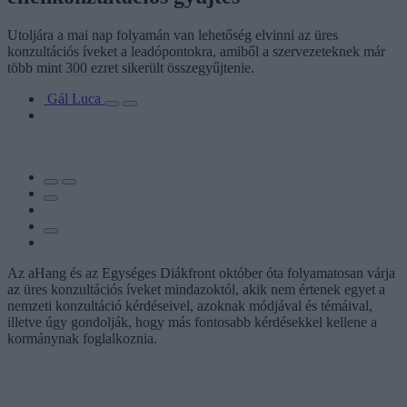
Utoljára a mai nap folyamán van lehetőség elvinni az üres
konzultációs íveket a leadópontokra, amiből a szervezeteknek már
több mint 300 ezret sikerült összegyűjtenie.
Gál Luca
Az aHang és az Egységes Diákfront október óta folyamatosan várja
az üres konzultációs íveket mindazoktól, akik nem értenek egyet a
nemzeti konzultáció kérdéseivel, azoknak módjával és témáival,
illetve úgy gondolják, hogy más fontosabb kérdésekkel kellene a
kormánynak foglalkoznia.