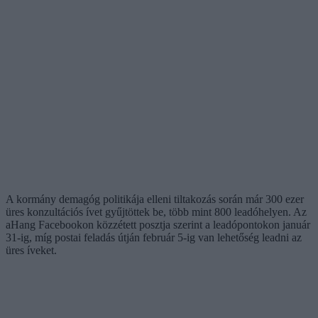
A kormány demagóg politikája elleni tiltakozás során már 300 ezer
üres konzultációs ívet gyűjtöttek be, több mint 800 leadóhelyen. Az
aHang Facebookon közzétett posztja szerint a leadópontokon január
31-ig, míg postai feladás útján február 5-ig van lehetőség leadni az
üres íveket.