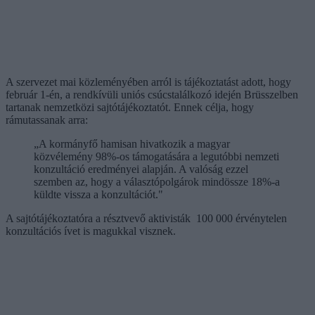
A szervezet mai közleményében arról is tájékoztatást adott, hogy
február 1-én, a rendkívüli uniós csúcstalálkozó idején Brüsszelben
tartanak nemzetközi sajtótájékoztatót. Ennek célja, hogy
rámutassanak arra:
„A kormányfő hamisan hivatkozik a magyar
közvélemény 98%-os támogatására a legutóbbi nemzeti
konzultáció eredményei alapján. A valóság ezzel
szemben az, hogy a választópolgárok mindössze 18%-a
küldte vissza a konzultációt."
A sajtótájékoztatóra a résztvevő aktivisták 100 000 érvénytelen
konzultációs ívet is magukkal visznek.