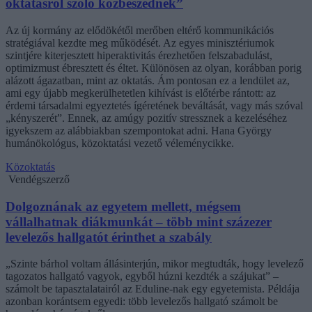
oktatásról szóló közbeszédnek”
Az új kormány az elődökétől merőben eltérő kommunikációs
stratégiával kezdte meg működését. Az egyes minisztériumok
szintjére kiterjesztett hiperaktivitás érezhetően felszabadulást,
optimizmust ébresztett és éltet. Különösen az olyan, korábban porig
alázott ágazatban, mint az oktatás. Ám pontosan ez a lendület az,
ami egy újabb megkerülhetetlen kihívást is előtérbe rántott: az
érdemi társadalmi egyeztetés ígéretének beváltását, vagy más szóval
„kényszerét”. Ennek, az amúgy pozitív stressznek a kezeléséhez
igyekszem az alábbiakban szempontokat adni. Hana György
humánökológus, közoktatási vezető véleménycikke.
Közoktatás
Vendégszerző
Dolgoznának az egyetem mellett, mégsem
vállalhatnak diákmunkát – több mint százezer
levelezős hallgatót érinthet a szabály
„Szinte bárhol voltam állásinterjún, mikor megtudták, hogy levelező
tagozatos hallgató vagyok, egyből húzni kezdték a szájukat” –
számolt be tapasztalatairól az Eduline-nak egy egyetemista. Példája
azonban korántsem egyedi: több levelezős hallgató számolt be