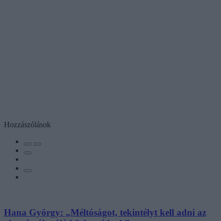
Hozzászólások
Hana György: „Méltóságot, tekintélyt kell adni az