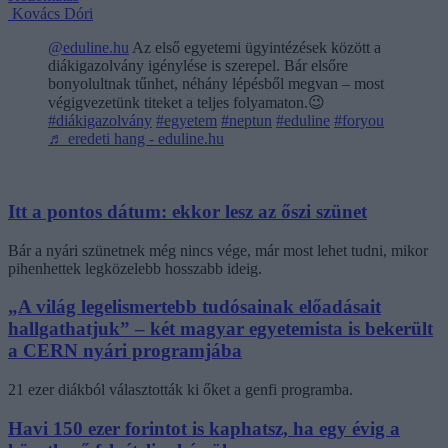
Kovács Dóri
@eduline.hu
Az első egyetemi ügyintézések között a
diákigazolvány igénylése is szerepel. Bár elsőre
bonyolultnak tűnhet, néhány lépésből megvan – most
végigvezetünk titeket a teljes folyamaton.😉
#diákigazolvány
#egyetem
#neptun
#eduline
#foryou
♬ eredeti hang - eduline.hu
Itt a pontos dátum: ekkor lesz az őszi szünet
Bár a nyári szünetnek még nincs vége, már most lehet tudni, mikor
pihenhettek legközelebb hosszabb ideig.
„A világ legelismertebb tudósainak előadásait
hallgathatjuk” – két magyar egyetemista is bekerült
a CERN nyári programjába
21 ezer diákból választották ki őket a genfi programba.
Havi 150 ezer forintot is kaphatsz, ha egy évig a